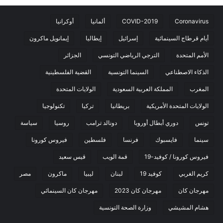
Coronavirus
COVID-2019
ألمانيا
أوكرانيا
أيام قرطاج السينمائية
إسرائيل
إيطاليا
إيمانويل ماكرون
الأمم المتحدة
الترجي الرياضي التونسي
الجزائر
الذكاء الاصطناعي
السينما التونسية
القضية الفلسطينية
المغرب
المملكة العربية السعودية
الولايات المتحدة
الولايات المتحدة الأمريكية
بريطانيا
تركيا
تكنولوجيا
تونس
دوري أبطال أوروبا
دونالد ترامب
روسيا
سياسة
سينما
فايسبوك
فرنسا
فلسطين
فيروس كورونا
فيروس كورونا / كوفيد-19
قمة الويب
قيس سعيد
كريم الغربي
كوفيد 19
لبنان
ليبيا
ماكرون
مصر
مهرجان كان
مهرجان كان 2023
مهرجان كان السينمائي
هشام المشيشي
وزارة الصحة التونسية