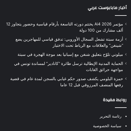
أخبار مابابوست عربي
مؤتمر Ai4 2026 يختتم دورته التاسعة بأرقام قياسية وحضور يتجاوز 12
ألف مشارك من 100 دولة
أزمة سبتة تشعل السجال الأوروبي: تدفق قياسي للمهاجرين يضع
“شينغن” والعلاقات مع الرباط تحت الاختبار
ميلوني تلوّح بتعليق شنغن مع إسبانيا بعد موجة الهجرة في سبتة
الحماية المدنية الإيطالية ترسل طائرة “كانادير” لمساندة تونس في
مواجهة حرائق الغابات
حمزة البلومي يكشف صدور حكم غيابي بالسجن لمدة عام في قضية
رفعها المنصف المرزوقي قبل 12 عاما
روابط مفيدة
رئاسة التحرير
سياسة الخصوصية