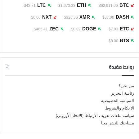
LTC
ETH
BTC
$42.71
$1,673.33
$62,911.06
NXT
XMR
DASH
$0.00
$326.36
$37.08
ZEC
DOGE
ETC
$465.41
$0.09
$7.03
BTS
$0.00
روابط مفيدة
من نحن؟
رئاسة التحرير
السياسة الخصوصية
الأحكام والشروط
سياسة ملفات تعريف الارتباط (الاتحاد الأوروبي)
مساحتك للنشر معنا