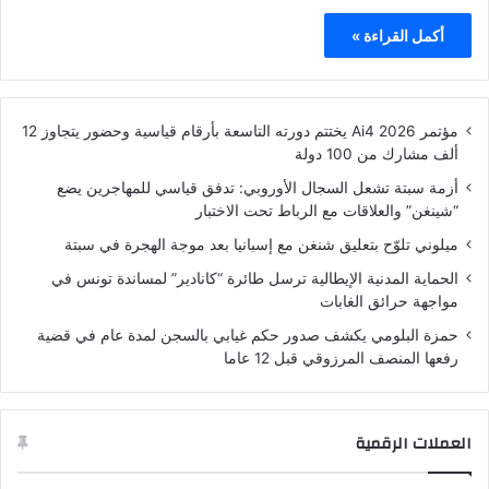
أكمل القراءة »
مؤتمر Ai4 2026 يختتم دورته التاسعة بأرقام قياسية وحضور يتجاوز 12
ألف مشارك من 100 دولة
أزمة سبتة تشعل السجال الأوروبي: تدفق قياسي للمهاجرين يضع
“شينغن” والعلاقات مع الرباط تحت الاختبار
ميلوني تلوّح بتعليق شنغن مع إسبانيا بعد موجة الهجرة في سبتة
الحماية المدنية الإيطالية ترسل طائرة “كانادير” لمساندة تونس في
مواجهة حرائق الغابات
حمزة البلومي يكشف صدور حكم غيابي بالسجن لمدة عام في قضية
رفعها المنصف المرزوقي قبل 12 عاما
العملات الرقمية