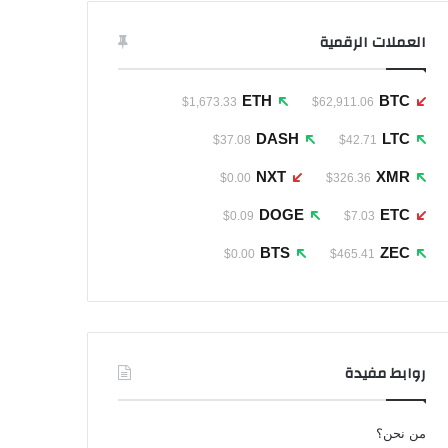
العملات الرقمية
ETH
BTC
$1,673.33
$62,911.06
DASH
LTC
$37.08
$42.71
NXT
XMR
$0.00
$326.36
DOGE
ETC
$0.09
$7.03
BTS
ZEC
$0.00
$465.41
روابط مفيدة
من نحن؟