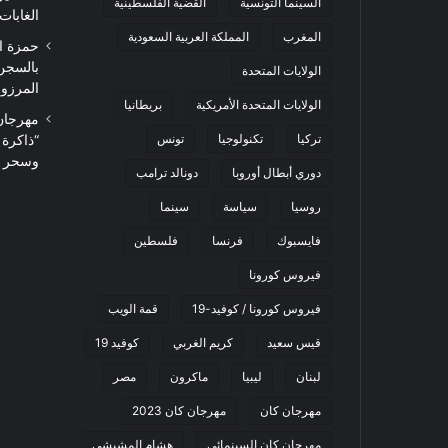
السينما التونسية
القضية الفلسطينية
الغابات
المغرب
المملكة العربية السعودية
حمزة ا
بالسجن
الولايات المتحدة
المرزوقي 
الولايات المتحدة الأمريكية
بريطانيا
تركيا
تكنولوجيا
تونس
“ذاكرة
وسحر ا
دوري أبطال أوروبا
دونالد ترامب
روسيا
سياسة
سينما
فايسبوك
فرنسا
فلسطين
فيروس كورونا
فيروس كورونا / كوفيد-19
قمة الويب
قيس سعيد
كريم الغربي
كوفيد 19
لبنان
ليبيا
ماكرون
مصر
مهرجان كان
مهرجان كان 2023
مهرجان كان السينمائي
هشام المشيشي