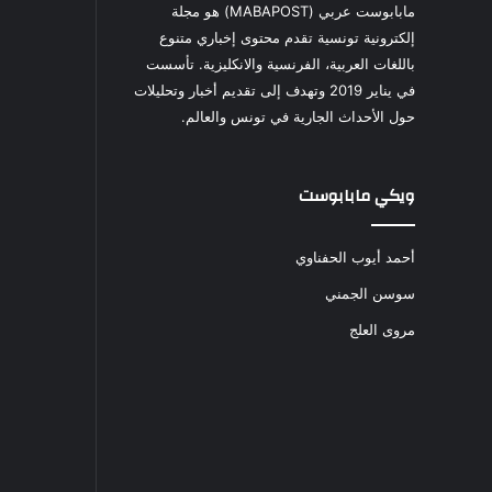
مابابوست عربي (MABAPOST) هو مجلة
إلكترونية تونسية تقدم محتوى إخباري متنوع
باللغات العربية، الفرنسية والانكليزية. تأسست
في يناير 2019 وتهدف إلى تقديم أخبار وتحليلات
حول الأحداث الجارية في تونس والعالم.
ويكي مابابوست
أحمد أيوب الحفناوي
سوسن الجمني
مروى العلج