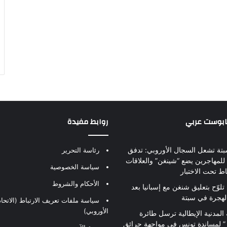
بابوست عربي
روابط مفيدة
بتة تشعل السجال الأوروبي: تدفق
رئاسة التحرير
للمهاجرين يضع “شينغن” والعلاقات
سياسة الخصوصية
اط تحت الاختبار
الأحكام والشروط
تلوّح بتعليق شنغن مع إسبانيا بعد
لهجرة في سبتة
سياسة ملفات تعريف الارتباط (الاتحاد
الأوروبي)
 المدنية الإيطالية ترسل طائرة
ير” لمساندة تونس في مواجهة حرائق