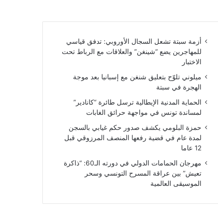
أزمة سبتة تشعل السجال الأوروبي: تدفق قياسي
للمهاجرين يضع “شينغن” والعلاقات مع الرباط تحت
الاختبار
ميلوني تلوّح بتعليق شنغن مع إسبانيا بعد موجة
الهجرة في سبتة
الحماية المدنية الإيطالية ترسل طائرة “كانادير”
لمساندة تونس في مواجهة حرائق الغابات
حمزة البلومي يكشف صدور حكم غيابي بالسجن
لمدة عام في قضية رفعها المنصف المرزوقي قبل
12 عاما
مهرجان الحمامات الدولي في دورته الـ60: “ذاكرة
تعيش” بين عراقة المسرح التونسي وسحر
الموسيقى العالمية