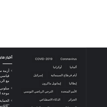
أخبار ما
COVID-2019
Coronavirus
ألمانيا
أوكرانيا
أزمة س
أيام قرطاج السينمائية
إسرائيل
قياسي 
مع الرب
إيطاليا
إيمانويل ماكرون
ميلوني 
الأمم المتحدة
الترجي الرياضي التونسي
موجة ا
الجزائر
الذكاء الاصطناعي
الحماية
“كاناد