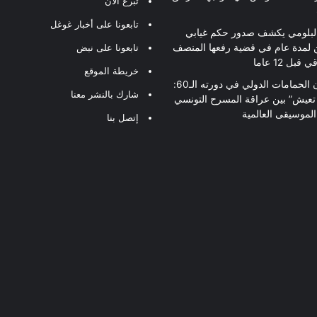
تبرع الآن
تابعونا على أخبار غوغل
لبلومي يكشف صدور حكم غيابي
 لمدة عام في قضية رفعها المنصف
تابعونا على نبض
قبل 12 عاما
خريطة الموقع
مهرجان الحمامات الدولي في دورته الـ60:
شارك بالنشر معنا
 تعيش” بين عراقة المسرح التونسي
لموسيقى العالمية
إتصل بنا