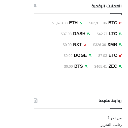
العملات الرقمية
ETH
BTC
$1,673.33
$62,911.06
DASH
LTC
$37.08
$42.71
NXT
XMR
$0.00
$326.36
DOGE
ETC
$0.09
$7.03
BTS
ZEC
$0.00
$465.41
روابط مفيدة
من نحن؟
رئاسة التحرير