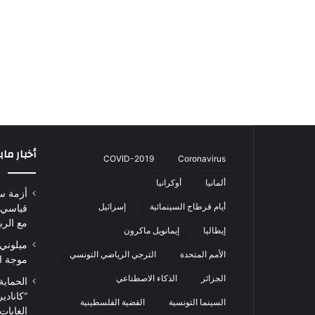
أخبار ما
COVID-2019
Coronavirus
ألمانيا
أوكرانيا
أزمة س
أيام قرطاج السينمائية
إسرائيل
قياسي 
مع الرب
إيطاليا
إيمانويل ماكرون
ميلوني 
الأمم المتحدة
الترجي الرياضي التونسي
موجة ا
الجزائر
الذكاء الاصطناعي
الحماية
“كاناد
السينما التونسية
القضية الفلسطينية
الغابات