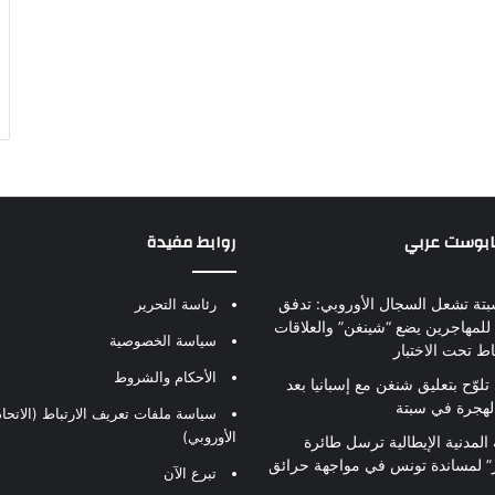
بابوست عربي
روابط مفيدة
بتة تشعل السجال الأوروبي: تدفق
رئاسة التحرير
للمهاجرين يضع “شينغن” والعلاقات
سياسة الخصوصية
اط تحت الاختبار
الأحكام والشروط
تلوّح بتعليق شنغن مع إسبانيا بعد
لهجرة في سبتة
سياسة ملفات تعريف الارتباط (الاتحاد
الأوروبي)
 المدنية الإيطالية ترسل طائرة
ير” لمساندة تونس في مواجهة حرائق
تبرع الآن