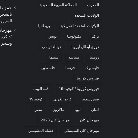
المغرب
المملكة العربية السعودية
حمزة ا
بالسجن
الولايات المتحدة
المرزوقي 
الولايات المتحدة الأمريكية
بريطانيا
تركيا
تكنولوجيا
تونس
“ذاكرة
وسحر ا
دوري أبطال أوروبا
دونالد ترامب
روسيا
سياسة
سينما
فايسبوك
فرنسا
فلسطين
فيروس كورونا
فيروس كورونا / كوفيد-19
قمة الويب
قيس سعيد
كريم الغربي
كوفيد 19
لبنان
ليبيا
ماكرون
مصر
مهرجان كان
مهرجان كان 2023
مهرجان كان السينمائي
هشام المشيشي