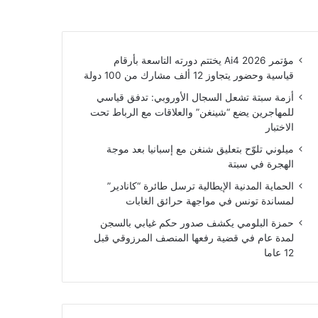
مؤتمر Ai4 2026 يختتم دورته التاسعة بأرقام
قياسية وحضور يتجاوز 12 ألف مشارك من 100 دولة
أزمة سبتة تشعل السجال الأوروبي: تدفق قياسي
للمهاجرين يضع “شينغن” والعلاقات مع الرباط تحت
الاختبار
ميلوني تلوّح بتعليق شنغن مع إسبانيا بعد موجة
الهجرة في سبتة
الحماية المدنية الإيطالية ترسل طائرة “كانادير”
لمساندة تونس في مواجهة حرائق الغابات
حمزة البلومي يكشف صدور حكم غيابي بالسجن
لمدة عام في قضية رفعها المنصف المرزوقي قبل
12 عاما