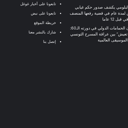
تابعونا على أخبار غوغل
لبلومي يكشف صدور حكم غيابي
 لمدة عام في قضية رفعها المنصف
تابعونا على نبض
قبل 12 عاما
خريطة الموقع
مهرجان الحمامات الدولي في دورته الـ60:
شارك بالنشر معنا
 تعيش” بين عراقة المسرح التونسي
لموسيقى العالمية
إتصل بنا