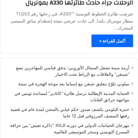
الرحلات جراء حادث طائرتها A330 بمونريال
تعرضت طائرة الخطوط التونسية “A330″، في رحلتها رقم TU203
بمطار مونتريال بكندا. الى حادث عرضي نتيجة إصطدام سائق الممشى
المتحرك…
أكمل القراءة »
أزمة سبتة تشعل السجال الأوروبي: تدفق قياسي للمهاجرين يضع
“شينغن” والعلاقات مع الرباط تحت الاختبار
ميلوني تلوّح بتعليق شنغن مع إسبانيا بعد موجة الهجرة في سبتة
الحماية المدنية الإيطالية ترسل طائرة “كانادير” لمساندة تونس في
مواجهة حرائق الغابات
حمزة البلومي يكشف صدور حكم غيابي بالسجن لمدة عام في قضية
رفعها المنصف المرزوقي قبل 12 عاما
مهرجان الحمامات الدولي في دورته الـ60: “ذاكرة تعيش” بين عراقة
المسرح التونسي وسحر الموسيقى العالمية