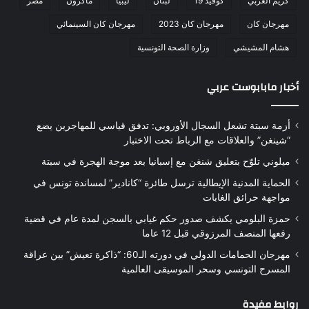
كريم الغربي
كوفيد 19
لبنان
ليبيا
ماكرون
مصر
مهرجان كان
مهرجان كان 2023
مهرجان كان السينمائي
هشام المشيشي
وزارة الصحة التونسية
أخبار مابابوست عربي
أزمة سبتة تشعل السجال الأوروبي: تدفق قياسي للمهاجرين يضع
“شينغن” والعلاقات مع الرباط تحت الاختبار
ميلوني تلوّح بتعليق شنغن مع إسبانيا بعد موجة الهجرة في سبتة
الحماية المدنية الإيطالية ترسل طائرة “كانادير” لمساندة تونس في
مواجهة حرائق الغابات
حمزة البلومي يكشف صدور حكم غيابي بالسجن لمدة عام في قضية
رفعها المنصف المرزوقي قبل 12 عاما
مهرجان الحمامات الدولي في دورته الـ60: “ذاكرة تعيش” بين عراقة
المسرح التونسي وسحر الموسيقى العالمية
روابط مفيدة