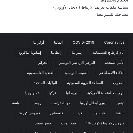
سياسة ملفات تعريف الارتباط (الاتحاد الأوروبي)
مساحتك للنشر معنا
Coronavirus
COVID-2019
ألمانيا
أوكرانيا
أيام قرطاج السينمائية
إسرائيل
إيطاليا
إيمانويل ماكرون
الأمم المتحدة
الترجي الرياضي التونسي
الجزائر
الذكاء الاصطناعي
السينما التونسية
القضية الفلسطينية
المغرب
المملكة العربية السعودية
الولايات المتحدة
الولايات المتحدة الأمريكية
بريطانيا
تركيا
تكنولوجيا
تونس
دوري أبطال أوروبا
دونالد ترامب
روسيا
سياسة
سينما
فايسبوك
فرنسا
فلسطين
فيروس كورونا
فيروس كورونا / كوفيد-19
قمة الويب
قيس سعيد