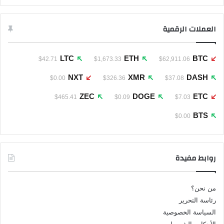
العملات الرقمية
LTC
ETH
BTC
$42.71
$1,673.33
$62,911.06
NXT
XMR
DASH
$0.00
$326.36
$37.08
ZEC
DOGE
ETC
$465.41
$0.09
$7.03
BTS
$0.00
روابط مفيدة
من نحن؟
رئاسة التحرير
السياسة الخصوصية
الأحكام والشروط