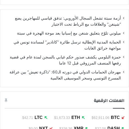
أزمة سبتة تشعل السجال الأوروبي: تدفق قياسي للمهاجرين يضع
“شينغن” والعلاقات مع الرباط تحت الاختبار
ميلوني تلوّح بتعليق شنغن مع إسبانيا بعد موجة الهجرة في سبتة
الحماية المدنية الإيطالية ترسل طائرة “كانادير” لمساندة تونس في
مواجهة حرائق الغابات
حمزة البلومي يكشف صدور حكم غيابي بالسجن لمدة عام في قضية
رفعها المنصف المرزوقي قبل 12 عاما
مهرجان الحمامات الدولي في دورته الـ60: “ذاكرة تعيش” بين عراقة
المسرح التونسي وسحر الموسيقى العالمية
العملات الرقمية
LTC
ETH
BTC
$42.71
$1,673.33
$62,911.06
NXT
XMR
DASH
$0.00
$326.36
$37.08