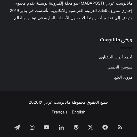
مابابوست عربي (MABAPOST) هو مجلة إلكترونية تونسية تقدم محتوى
إخباري متنوع باللغات العربية، الفرنسية والانكليزية. تأسست في يناير 2019
وتهدف إلى تقديم أخبار وتحليلات حول الأحداث الجارية في تونس والعالم.
ويكي مابابوست
أحمد أيوب الحفناوي
سوسن الجمني
مروى العلج
جميع الحقوق محفوظة مابابوست عربي ©2026
Français
English
ملخص
فيسبوك
‫X
بينتيريست
لينكدإن
‫YouTube
انستقرام
تيلقرام