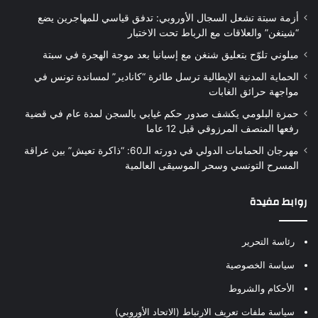
أزمة سبتة تشعل السجال الأوروبي: تدفق قياسي للمهاجرين يضع
“شينغن” والعلاقات مع الرباط تحت الاختبار
ميلوني تلوّح بتعليق شنغن مع إسبانيا بعد موجة الهجرة في سبتة
الحماية المدنية الإيطالية ترسل طائرة “كانادير” لمساندة تونس في
مواجهة حرائق الغابات
حمزة البلومي يكشف صدور حكم غيابي بالسجن لمدة عام في قضية
رفعها المنصف المرزوقي قبل 12 عاما
مهرجان الحمامات الدولي في دورته الـ60: “ذاكرة تعيش” بين عراقة
المسرح التونسي وسحر الموسيقى العالمية
روابط مفيدة
رئاسة التحرير
سياسة الخصوصية
الأحكام والشروط
سياسة ملفات تعريف الارتباط (الاتحاد الأوروبي)