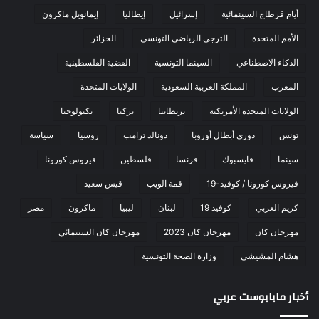
أيام قرطاج السينمائية
إسرائيل
إيطاليا
إيمانويل ماكرون
الأمم المتحدة
الترجي الرياضي التونسي
الجزائر
الذكاء الاصطناعي
السينما التونسية
القضية الفلسطينية
المغرب
المملكة العربية السعودية
الولايات المتحدة
الولايات المتحدة الأمريكية
بريطانيا
تركيا
تكنولوجيا
تونس
دوري أبطال أوروبا
دونالد ترامب
روسيا
سياسة
سينما
فايسبوك
فرنسا
فلسطين
فيروس كورونا
فيروس كورونا / كوفيد-19
قمة الويب
قيس سعيد
كريم الغربي
كوفيد 19
لبنان
ليبيا
ماكرون
مصر
مهرجان كان
مهرجان كان 2023
مهرجان كان السينمائي
هشام المشيشي
وزارة الصحة التونسية
أخبار مابابوست عربي