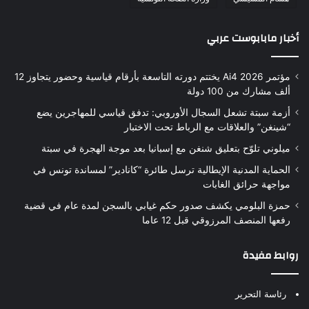
أخبار مابابوست عربي
مؤتمر Ai4 2026 يختتم دورته التاسعة بأرقام قياسية وحضور يتجاوز 12
ألف مشارك من 100 دولة
أزمة سبتة تشعل السجال الأوروبي: تدفق قياسي للمهاجرين يضع
“شينغن” والعلاقات مع الرباط تحت الاختبار
ميلوني تلوّح بتعليق شنغن مع إسبانيا بعد موجة الهجرة في سبتة
الحماية المدنية الإيطالية ترسل طائرة “كانادير” لمساندة تونس في
مواجهة حرائق الغابات
حمزة البلومي يكشف صدور حكم غيابي بالسجن لمدة عام في قضية
رفعها المنصف المرزوقي قبل 12 عاما
روابط مفيدة
رئاسة التحرير