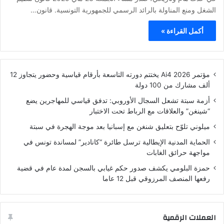
الشغل ومنع المناولة بالرائد الرسمي للجمهورية التونسية. قانون…
أكمل القراءة »
مؤتمر Ai4 2026 يختتم دورته التاسعة بأرقام قياسية وحضور يتجاوز 12
ألف مشارك من 100 دولة
أزمة سبتة تشعل السجال الأوروبي: تدفق قياسي للمهاجرين يضع
“شينغن” والعلاقات مع الرباط تحت الاختبار
ميلوني تلوّح بتعليق شنغن مع إسبانيا بعد موجة الهجرة في سبتة
الحماية المدنية الإيطالية ترسل طائرة “كانادير” لمساندة تونس في
مواجهة حرائق الغابات
حمزة البلومي يكشف صدور حكم غيابي بالسجن لمدة عام في قضية
رفعها المنصف المرزوقي قبل 12 عاما
العملات الرقمية