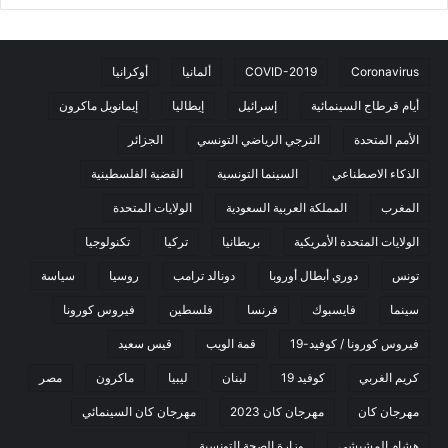
Coronavirus
COVID-2019
ألمانيا
أوكرانيا
أيام قرطاج السينمائية
إسرائيل
إيطاليا
إيمانويل ماكرون
الأمم المتحدة
الترجي الرياضي التونسي
الجزائر
الذكاء الاصطناعي
السينما التونسية
القضية الفلسطينية
المغرب
المملكة العربية السعودية
الولايات المتحدة
الولايات المتحدة الأمريكية
بريطانيا
تركيا
تكنولوجيا
تونس
دوري أبطال أوروبا
دونالد ترامب
روسيا
سياسة
سينما
فايسبوك
فرنسا
فلسطين
فيروس كورونا
فيروس كورونا / كوفيد-19
قمة الويب
قيس سعيد
كريم الغربي
كوفيد 19
لبنان
ليبيا
ماكرون
مصر
مهرجان كان
مهرجان كان 2023
مهرجان كان السينمائي
هشام المشيشي
وزارة الصحة التونسية