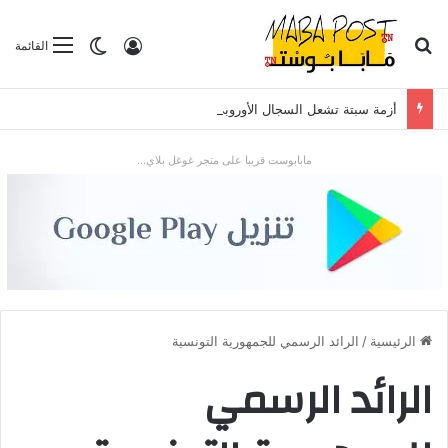
بحث عن
تسجيل الدخول
الوضع المظلم
القائمة
أزمة سبتة تشعل السجال الأوروبي: تدفق قياسي للمهاجرين يضع “شينغن” والعلاقات مع الرباط تحت الاختبار
مابابوست قريبا على متجر غوغل بلاي...
الرئيسية
/
الرائد الرسمي للجمهورية التونسية
الرائد الرسمي