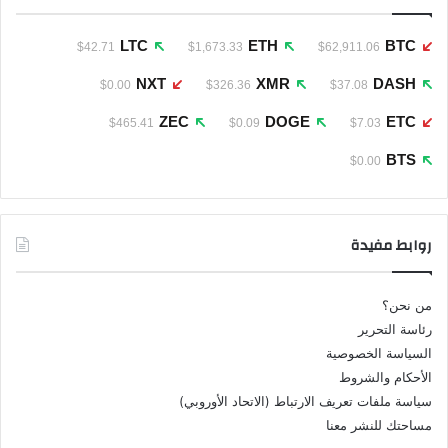
LTC
ETH
BTC
$42.71
$1,673.33
$62,911.06
NXT
XMR
DASH
$0.00
$326.36
$37.08
ZEC
DOGE
ETC
$465.41
$0.09
$7.03
BTS
$0.00
روابط مفيدة
من نحن؟
رئاسة التحرير
السياسة الخصوصية
الأحكام والشروط
سياسة ملفات تعريف الارتباط (الاتحاد الأوروبي)
مساحتك للنشر معنا