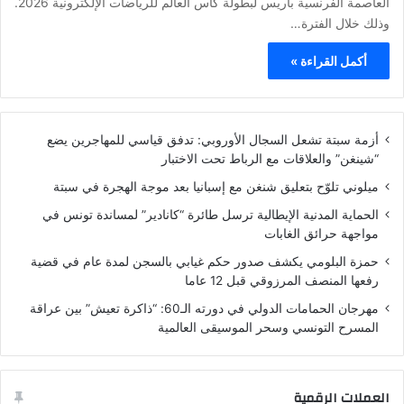
العاصمة الفرنسية باريس لبطولة كأس العالم للرياضات الإلكترونية 2026.
وذلك خلال الفترة…
أكمل القراءة »
أزمة سبتة تشعل السجال الأوروبي: تدفق قياسي للمهاجرين يضع
“شينغن” والعلاقات مع الرباط تحت الاختبار
ميلوني تلوّح بتعليق شنغن مع إسبانيا بعد موجة الهجرة في سبتة
الحماية المدنية الإيطالية ترسل طائرة “كانادير” لمساندة تونس في
مواجهة حرائق الغابات
حمزة البلومي يكشف صدور حكم غيابي بالسجن لمدة عام في قضية
رفعها المنصف المرزوقي قبل 12 عاما
مهرجان الحمامات الدولي في دورته الـ60: “ذاكرة تعيش” بين عراقة
المسرح التونسي وسحر الموسيقى العالمية
العملات الرقمية