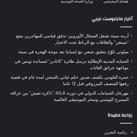
هشام المشيشي
وزارة الصحة التونسية
أخبار مابابوست عربي
أزمة سبتة تشعل السجال الأوروبي: تدفق قياسي للمهاجرين يضع
“شينغن” والعلاقات مع الرباط تحت الاختبار
ميلوني تلوّح بتعليق شنغن مع إسبانيا بعد موجة الهجرة في سبتة
الحماية المدنية الإيطالية ترسل طائرة “كانادير” لمساندة تونس في
مواجهة حرائق الغابات
حمزة البلومي يكشف صدور حكم غيابي بالسجن لمدة عام في قضية
رفعها المنصف المرزوقي قبل 12 عاما
مهرجان الحمامات الدولي في دورته الـ60: “ذاكرة تعيش” بين عراقة
المسرح التونسي وسحر الموسيقى العالمية
روابط مفيدة
رئاسة التحرير