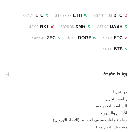
LTC
ETH
BTC
$42.71
$1,673.33
$62,911.06
NXT
XMR
DASH
$0.00
$326.36
$37.08
ZEC
DOGE
ETC
$465.41
$0.09
$7.03
BTS
$0.00
روابط مفيدة
من نحن؟
رئاسة التحرير
السياسة الخصوصية
الأحكام والشروط
سياسة ملفات تعريف الارتباط (الاتحاد الأوروبي)
مساحتك للنشر معنا