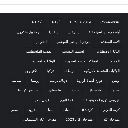
Coronavirus
COVID-2019
ألمانيا
أوكرانيا
أيام قرطاج السينمائية
إسرائيل
إيطاليا
إيمانويل ماكرون
الأمم المتحدة
الترجي الرياضي التونسي
الجزائر
الذكاء الاصطناعي
السينما التونسية
القضية الفلسطينية
المغرب
المملكة العربية السعودية
الولايات المتحدة
الولايات المتحدة الأمريكية
بريطانيا
تركيا
تكنولوجيا
تونس
دوري أبطال أوروبا
دونالد ترامب
روسيا
سياسة
سينما
فايسبوك
فرنسا
فلسطين
فيروس كورونا
فيروس كورونا / كوفيد-19
قمة الويب
قيس سعيد
كريم الغربي
كوفيد 19
لبنان
ليبيا
ماكرون
مصر
مهرجان كان
مهرجان كان 2023
مهرجان كان السينمائي