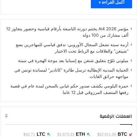
أكمل القراءة »
مؤتمر Ai4 2026 يختتم دورته التاسعة بأرقام قياسية وحضور يتجاوز 12
ألف مشارك من 100 دولة
أزمة سبتة تشعل السجال الأوروبي: تدفق قياسي للمهاجرين يضع
“شينغن” والعلاقات مع الرباط تحت الاختبار
ميلوني تلوّح بتعليق شنغن مع إسبانيا بعد موجة الهجرة في سبتة
الحماية المدنية الإيطالية ترسل طائرة “كانادير” لمساندة تونس في
مواجهة حرائق الغابات
حمزة البلومي يكشف صدور حكم غيابي بالسجن لمدة عام في قضية
رفعها المنصف المرزوقي قبل 12 عاما
العملات الرقمية
LTC
ETH
BTC
$42.71
$1,673.33
$62,911.06