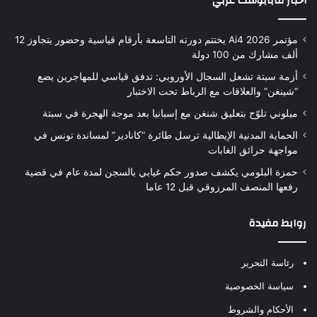
أخبار مابابوست عربي
مؤتمر Ai4 2026 يختتم دورته التاسعة بأرقام قياسية وحضور يتجاوز 12
ألف مشارك من 100 دولة
أزمة سبتة تشعل السجال الأوروبي: تدفق قياسي للمهاجرين يضع
“شينغن” والعلاقات مع الرباط تحت الاختبار
ميلوني تلوّح بتعليق شنغن مع إسبانيا بعد موجة الهجرة في سبتة
الحماية المدنية الإيطالية ترسل طائرة “كانادير” لمساندة تونس في
مواجهة حرائق الغابات
حمزة البلومي يكشف صدور حكم غيابي بالسجن لمدة عام في قضية
رفعها المنصف المرزوقي قبل 12 عاما
روابط مفيدة
رئاسة التحرير
سياسة الخصوصية
الأحكام والشروط