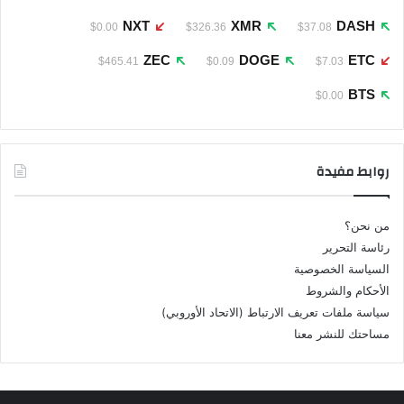
NXT
XMR
DASH
$0.00
$326.36
$37.08
ZEC
DOGE
ETC
$465.41
$0.09
$7.03
BTS
$0.00
روابط مفيدة
من نحن؟
رئاسة التحرير
السياسة الخصوصية
الأحكام والشروط
سياسة ملفات تعريف الارتباط (الاتحاد الأوروبي)
مساحتك للنشر معنا