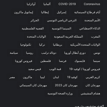
Coronavirus
COVID-2019
ألمانيا
أوكرانيا
أيام قرطاج السينمائية
إسرائيل
إيطاليا
إيمانويل ماكرون
الأمم المتحدة
الترجي الرياضي التونسي
الجزائر
الذكاء الاصطناعي
السينما التونسية
القضية الفلسطينية
المغرب
المملكة العربية السعودية
الولايات المتحدة
الولايات المتحدة الأمريكية
بريطانيا
تركيا
تكنولوجيا
تونس
دوري أبطال أوروبا
دونالد ترامب
روسيا
سياسة
سينما
فايسبوك
فرنسا
فلسطين
فيروس كورونا
فيروس كورونا / كوفيد-19
قمة الويب
قيس سعيد
كريم الغربي
كوفيد 19
لبنان
ليبيا
ماكرون
مصر
مهرجان كان
مهرجان كان 2023
مهرجان كان السينمائي
هشام المشيشي
وزارة الصحة التونسية