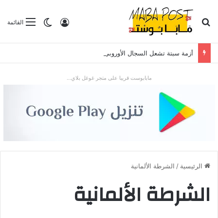
بحث عن
تسجيل الدخول
الوضع المظلم
القائمة
أزمة سبتة تشعل السجال الأوروبي: تدفق قياسي للمهاجرين يضع “شينغن” والعلاقات مع الرباط تحت الاختبار
مابابوست قريبا على متجر غوغل بلاي...
الرئيسية
/
الشرطة الألمانية
الشرطة الألمانية