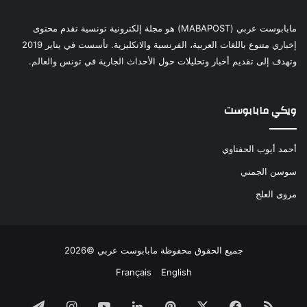
مابابوست عربي (MABAPOST) هو مجلة إلكترونية تونسية تقدم محتوى
إخباري متنوع باللغات العربية، الفرنسية والانكليزية. تأسست في يناير 2019
وتهدف إلى تقديم أخبار وتحليلات حول الأحداث الجارية في تونس والعالم.
ويكي مابابوست
أحمد أيوب الحفناوي
سوسن الجمني
مروى العلج
جميع الحقوق محفوظة مابابوست عربي ©2026
Français
English
ملخص
فيسبوك
‫X
بينتيريست
لينكدإن
‫YouTube
انستقرام
تيلقرام