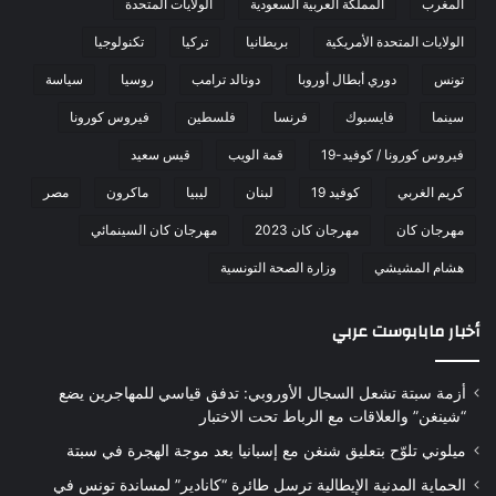
المغرب
المملكة العربية السعودية
الولايات المتحدة
الولايات المتحدة الأمريكية
بريطانيا
تركيا
تكنولوجيا
تونس
دوري أبطال أوروبا
دونالد ترامب
روسيا
سياسة
سينما
فايسبوك
فرنسا
فلسطين
فيروس كورونا
فيروس كورونا / كوفيد-19
قمة الويب
قيس سعيد
كريم الغربي
كوفيد 19
لبنان
ليبيا
ماكرون
مصر
مهرجان كان
مهرجان كان 2023
مهرجان كان السينمائي
هشام المشيشي
وزارة الصحة التونسية
أخبار مابابوست عربي
أزمة سبتة تشعل السجال الأوروبي: تدفق قياسي للمهاجرين يضع
“شينغن” والعلاقات مع الرباط تحت الاختبار
ميلوني تلوّح بتعليق شنغن مع إسبانيا بعد موجة الهجرة في سبتة
الحماية المدنية الإيطالية ترسل طائرة “كانادير” لمساندة تونس في