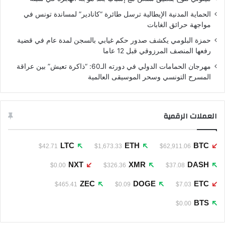
الحماية المدنية الإيطالية ترسل طائرة “كانادير” لمساندة تونس في
مواجهة حرائق الغابات
حمزة البلومي يكشف صدور حكم غيابي بالسجن لمدة عام في قضية
رفعها المنصف المرزوقي قبل 12 عاما
مهرجان الحمامات الدولي في دورته الـ60: “ذاكرة تعيش” بين عراقة
المسرح التونسي وسحر الموسيقى العالمية
العملات الرقمية
LTC
ETH
BTC
$42.71
$1,673.33
$62,911.06
NXT
XMR
DASH
$0.00
$326.36
$37.08
ZEC
DOGE
ETC
$465.41
$0.09
$7.03
BTS
$0.00