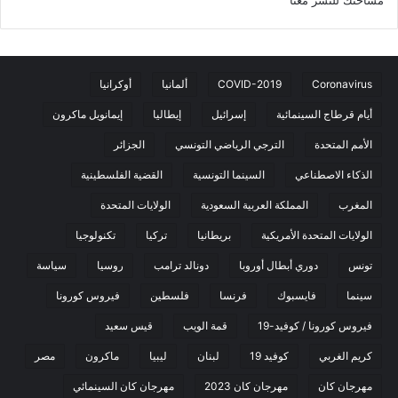
Coronavirus
COVID-2019
ألمانيا
أوكرانيا
أيام قرطاج السينمائية
إسرائيل
إيطاليا
إيمانويل ماكرون
الأمم المتحدة
الترجي الرياضي التونسي
الجزائر
الذكاء الاصطناعي
السينما التونسية
القضية الفلسطينية
المغرب
المملكة العربية السعودية
الولايات المتحدة
الولايات المتحدة الأمريكية
بريطانيا
تركيا
تكنولوجيا
تونس
دوري أبطال أوروبا
دونالد ترامب
روسيا
سياسة
سينما
فايسبوك
فرنسا
فلسطين
فيروس كورونا
فيروس كورونا / كوفيد-19
قمة الويب
قيس سعيد
كريم الغربي
كوفيد 19
لبنان
ليبيا
ماكرون
مصر
مهرجان كان
مهرجان كان 2023
مهرجان كان السينمائي