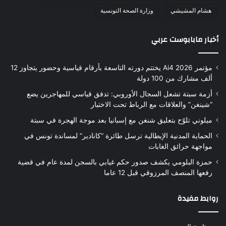
هشام المشيشي
وزارة الصحة التونسية
أخبار مابابوست عربي
مؤتمر Ai4 2026 يختتم دورته التاسعة بأرقام قياسية وحضور يتجاوز 12
ألف مشارك من 100 دولة
أزمة سبتة تشعل السجال الأوروبي: تدفق قياسي للمهاجرين يضع
“شينغن” والعلاقات مع الرباط تحت الاختبار
ميلوني تلوّح بتعليق شنغن مع إسبانيا بعد موجة الهجرة في سبتة
الحماية المدنية الإيطالية ترسل طائرة “كانادير” لمساندة تونس في
مواجهة حرائق الغابات
حمزة البلومي يكشف صدور حكم غيابي بالسجن لمدة عام في قضية
رفعها المنصف المرزوقي قبل 12 عاما
روابط مفيدة