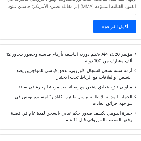
الفنون القتالية المتنوّعة (MMA) إثر مقابلة نظيره الأمريكيّ جاستن غيثج.
…
أكمل القراءة »
مؤتمر Ai4 2026 يختتم دورته التاسعة بأرقام قياسية وحضور يتجاوز 12
ألف مشارك من 100 دولة
أزمة سبتة تشعل السجال الأوروبي: تدفق قياسي للمهاجرين يضع
“شينغن” والعلاقات مع الرباط تحت الاختبار
ميلوني تلوّح بتعليق شنغن مع إسبانيا بعد موجة الهجرة في سبتة
الحماية المدنية الإيطالية ترسل طائرة “كانادير” لمساندة تونس في
مواجهة حرائق الغابات
حمزة البلومي يكشف صدور حكم غيابي بالسجن لمدة عام في قضية
رفعها المنصف المرزوقي قبل 12 عاما