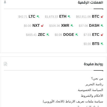
العملات الرقمية
LTC
ETH
BTC
$42.71
$1,673.33
$62,911.06
NXT
XMR
DASH
$0.00
$326.36
$37.08
ZEC
DOGE
ETC
$465.41
$0.09
$7.03
BTS
$0.00
روابط مفيدة
من نحن؟
رئاسة التحرير
السياسة الخصوصية
الأحكام والشروط
سياسة ملفات تعريف الارتباط (الاتحاد الأوروبي)
مساحتك للنشر معنا