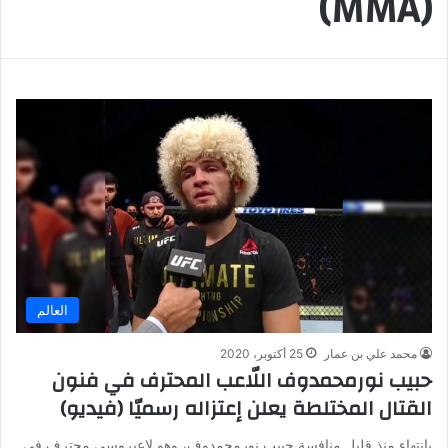
(MMA)
العالم
محمد علي بن عمار
25 أكتوبر، 2020
حبيب نورمحمدوف اللّاعب المحترف في فنون
القتال المختلطة يعلن إعتزاله رسميّا (فيديو)
بإنتهاء منذ قليل منافسة حبيب نورمحمدوف، وهو لاعبروسي محترف في