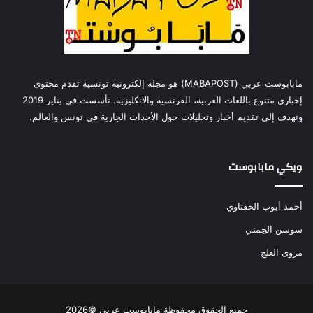
مابابوست عربي (MABAPOST) هو مجلة إلكترونية تونسية تقدم محتوى
إخباري متنوع باللغات العربية، الفرنسية والانكليزية. تأسست في يناير 2019
وتهدف إلى تقديم أخبار وتحليلات حول الأحداث الجارية في تونس والعالم.
ويكي مابابوست
أحمد أيوب الحفناوي
سوسن الجمني
مروى العلج
جميع الحقوق محفوظة مابابوست عربي ©2026