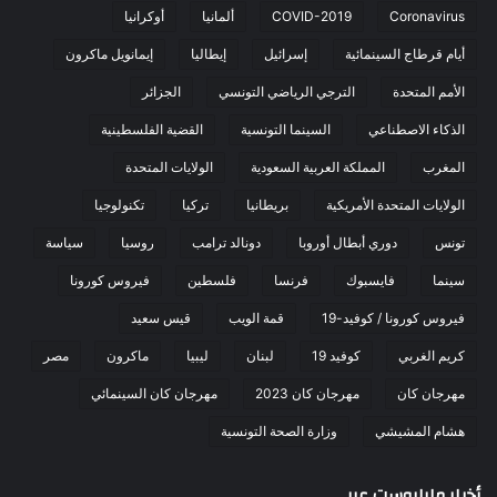
Coronavirus
COVID-2019
ألمانيا
أوكرانيا
أيام قرطاج السينمائية
إسرائيل
إيطاليا
إيمانويل ماكرون
الأمم المتحدة
الترجي الرياضي التونسي
الجزائر
الذكاء الاصطناعي
السينما التونسية
القضية الفلسطينية
المغرب
المملكة العربية السعودية
الولايات المتحدة
الولايات المتحدة الأمريكية
بريطانيا
تركيا
تكنولوجيا
تونس
دوري أبطال أوروبا
دونالد ترامب
روسيا
سياسة
سينما
فايسبوك
فرنسا
فلسطين
فيروس كورونا
فيروس كورونا / كوفيد-19
قمة الويب
قيس سعيد
كريم الغربي
كوفيد 19
لبنان
ليبيا
ماكرون
مصر
مهرجان كان
مهرجان كان 2023
مهرجان كان السينمائي
هشام المشيشي
وزارة الصحة التونسية
أخبار مابابوست عربي