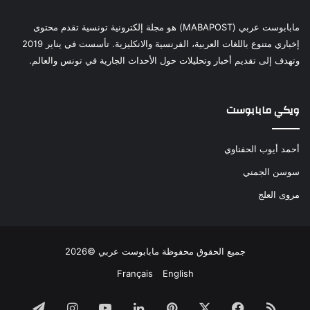
مابابوست عربي (MABAPOST) هو مجلة إلكترونية تونسية تقدم محتوى
إخباري متنوع باللغات العربية، الفرنسية والانكليزية. تأسست في يناير 2019
وتهدف إلى تقديم أخبار وتحليلات حول الأحداث الجارية في تونس والعالم.
ويكي مابابوست
أحمد أيوب الحفناوي
سوسن الجمني
مروى العلج
جميع الحقوق محفوظة مابابوست عربي ©2026
Français
English
ملخص
فيسبوك
‫X
بينتيريست
لينكدإن
‫YouTube
انستقرام
تيلقرام