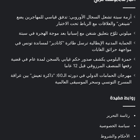
أزمة سبتة تشعل السجال الأوروبي: تدفق قياسي للمهاجرين يضع
“شينغن” والعلاقات مع الرباط تحت الاختبار
ميلوني تلوّح بتعليق شنغن مع إسبانيا بعد موجة الهجرة في سبتة
الحماية المدنية الإيطالية ترسل طائرة “كانادير” لمساندة تونس في
مواجهة حرائق الغابات
حمزة البلومي يكشف صدور حكم غيابي بالسجن لمدة عام في قضية
رفعها المنصف المرزوقي قبل 12 عاما
مهرجان الحمامات الدولي في دورته الـ60: “ذاكرة تعيش” بين عراقة
المسرح التونسي وسحر الموسيقى العالمية
روابط مفيدة
رئاسة التحرير
سياسة الخصوصية
الأحكام والشروط