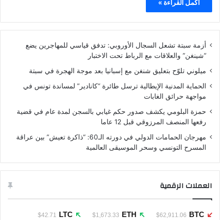
أكمل القراءة »
أزمة سبتة تشعل السجال الأوروبي: تدفق قياسي للمهاجرين يضع
“شينغن” والعلاقات مع الرباط تحت الاختبار
ميلوني تلوّح بتعليق شنغن مع إسبانيا بعد موجة الهجرة في سبتة
الحماية المدنية الإيطالية ترسل طائرة “كانادير” لمساندة تونس في
مواجهة حرائق الغابات
حمزة البلومي يكشف صدور حكم غيابي بالسجن لمدة عام في قضية
رفعها المنصف المرزوقي قبل 12 عاما
مهرجان الحمامات الدولي في دورته الـ60: “ذاكرة تعيش” بين عراقة
المسرح التونسي وسحر الموسيقى العالمية
العملات الرقمية
LTC
ETH
BTC
$42.71
$1,673.33
$62,911.06