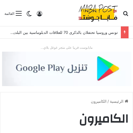
بحث عن
تسجيل الدخول
الوضع المظلم
القائمة
تونس وروسيا تحتفلان بالذكرى 70 للعلاقات الدبلوماسية بين البلدين..
مابابوست قريبا على متجر غوغل بلاي...
الرئيسية
/
الكاميرون
الكاميرون