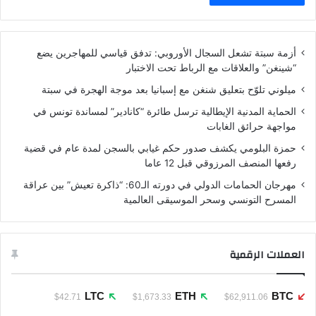
أزمة سبتة تشعل السجال الأوروبي: تدفق قياسي للمهاجرين يضع
“شينغن” والعلاقات مع الرباط تحت الاختبار
ميلوني تلوّح بتعليق شنغن مع إسبانيا بعد موجة الهجرة في سبتة
الحماية المدنية الإيطالية ترسل طائرة “كانادير” لمساندة تونس في
مواجهة حرائق الغابات
حمزة البلومي يكشف صدور حكم غيابي بالسجن لمدة عام في قضية
رفعها المنصف المرزوقي قبل 12 عاما
مهرجان الحمامات الدولي في دورته الـ60: “ذاكرة تعيش” بين عراقة
المسرح التونسي وسحر الموسيقى العالمية
العملات الرقمية
LTC
ETH
BTC
$42.71
$1,673.33
$62,911.06