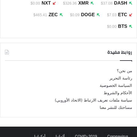
NXT
XMR
DASH
$0.00
$326.36
$37.08
ZEC
DOGE
ETC
$465.41
$0.09
$7.03
BTS
$0.00
روابط مفيدة
من نحن؟
رئاسة التحرير
السياسة الخصوصية
الأحكام والشروط
سياسة ملفات تعريف الارتباط (الاتحاد الأوروبي)
مساحتك للنشر معنا
Coronavirus
COVID-2019
ألمانيا
أوكرانيا