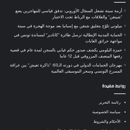
أزمة سبتة تشعل السجال الأوروبي: تدفق قياسي للمهاجرين يضع
“شينغن” والعلاقات مع الرباط تحت الاختبار
ميلوني تلوّح بتعليق شنغن مع إسبانيا بعد موجة الهجرة في سبتة
الحماية المدنية الإيطالية ترسل طائرة “كانادير” لمساندة تونس في
مواجهة حرائق الغابات
حمزة البلومي يكشف صدور حكم غيابي بالسجن لمدة عام في قضية
رفعها المنصف المرزوقي قبل 12 عاما
مهرجان الحمامات الدولي في دورته الـ60: “ذاكرة تعيش” بين عراقة
المسرح التونسي وسحر الموسيقى العالمية
روابط مفيدة
رئاسة التحرير
سياسة الخصوصية
الأحكام والشروط