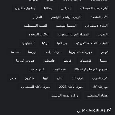
أيام قرطاج السينمائية
إسرائيل
إيطاليا
إيمانويل ماكرون
الأمم المتحدة
الترجي الرياضي التونسي
الجزائر
الذكاء الاصطناعي
السينما التونسية
القضية الفلسطينية
المغرب
المملكة العربية السعودية
الولايات المتحدة
الولايات المتحدة الأمريكية
بريطانيا
تركيا
تكنولوجيا
تونس
دوري أبطال أوروبا
دونالد ترامب
روسيا
سياسة
سينما
فايسبوك
فرنسا
فلسطين
فيروس كورونا
فيروس كورونا / كوفيد-19
قمة الويب
قيس سعيد
كريم الغربي
كوفيد 19
لبنان
ليبيا
ماكرون
مصر
مهرجان كان
مهرجان كان 2023
مهرجان كان السينمائي
هشام المشيشي
وزارة الصحة التونسية
أخبار مابابوست عربي