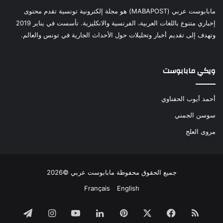
مابابوست عربي (MABAPOST) هو مجلة إلكترونية تونسية تقدم محتوى
إخباري متنوع باللغات العربية، الفرنسية والانكليزية. تأسست في يناير 2019
وتهدف إلى تقديم أخبار وتحليلات حول الأحداث الجارية في تونس والعالم.
ويكي مابابوست
أحمد أيوب الحفناوي
سوسن الجمني
مروى العلج
جميع الحقوق محفوظة مابابوست عربي ©2026
Français
English
ملخص
فيسبوك
‫X
بينتيريست
لينكدإن
‫YouTube
انستقرام
تيلقرام