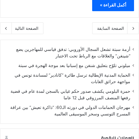
أكمل القراءة »
الصفحة السابقة
الصفحة التالية
أزمة سبتة تشعل السجال الأوروبي: تدفق قياسي للمهاجرين يضع
“شينغن” والعلاقات مع الرباط تحت الاختبار
ميلوني تلوّح بتعليق شنغن مع إسبانيا بعد موجة الهجرة في سبتة
الحماية المدنية الإيطالية ترسل طائرة “كانادير” لمساندة تونس في
مواجهة حرائق الغابات
حمزة البلومي يكشف صدور حكم غيابي بالسجن لمدة عام في قضية
رفعها المنصف المرزوقي قبل 12 عاما
مهرجان الحمامات الدولي في دورته الـ60: “ذاكرة تعيش” بين عراقة
المسرح التونسي وسحر الموسيقى العالمية
العملات الرقمية