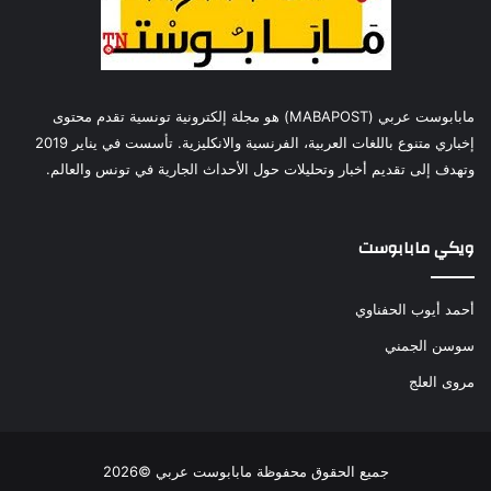
مابابوست عربي (MABAPOST) هو مجلة إلكترونية تونسية تقدم محتوى
إخباري متنوع باللغات العربية، الفرنسية والانكليزية. تأسست في يناير 2019
وتهدف إلى تقديم أخبار وتحليلات حول الأحداث الجارية في تونس والعالم.
ويكي مابابوست
أحمد أيوب الحفناوي
سوسن الجمني
مروى العلج
جميع الحقوق محفوظة مابابوست عربي ©2026