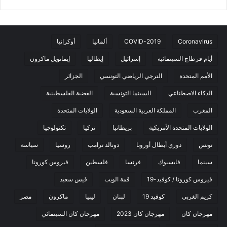
Coronavirus
COVID-2019
ألمانيا
أوكرانيا
أيام قرطاج السينمائية
إسرائيل
إيطاليا
إيمانويل ماكرون
الأمم المتحدة
الترجي الرياضي التونسي
الجزائر
الذكاء الاصطناعي
السينما التونسية
القضية الفلسطينية
المغرب
المملكة العربية السعودية
الولايات المتحدة
الولايات المتحدة الأمريكية
بريطانيا
تركيا
تكنولوجيا
تونس
دوري أبطال أوروبا
دونالد ترامب
روسيا
سياسة
سينما
فايسبوك
فرنسا
فلسطين
فيروس كورونا
فيروس كورونا / كوفيد-19
قمة الويب
قيس سعيد
كريم الغربي
كوفيد 19
لبنان
ليبيا
ماكرون
مصر
مهرجان كان
مهرجان كان 2023
مهرجان كان السينمائي