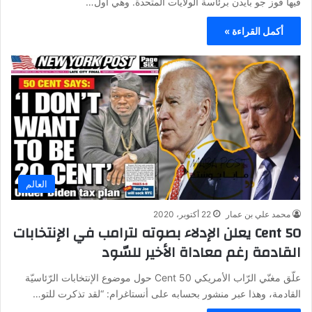
فيها فوز جو بايدن برئاسة الولايات المتحدة. وهي أول…
أكمل القراءة »
العالم
محمد علي بن عمار
22 أكتوبر، 2020
50 Cent يعلن الإدلاء بصوته لترامب في الإنتخابات
القادمة رغم معاداة الأخير للسّود
علّق مغنّي الرّاب الأمريكي 50 Cent حول موضوع الإنتخابات الرّئاسيّة
القادمة، وهذا عبر منشور بحسابه على أنستاغرام: “لقد تذكرت للتو…