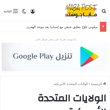
بحث عن
تسجيل الدخول
الوضع المظلم
القائمة
ميلوني تلوّح بتعليق شنغن مع إسبانيا بعد موجة الهجرة في سبتة
مابابوست قريبا على متجر غوغل بلاي...
الرئيسية
/
الولايات المتحدة الأمريكية
الولايات المتحدة