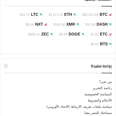
LTC
ETH
BTC
$42.71
$1,673.33
$62,911.06
NXT
XMR
DASH
$0.00
$326.36
$37.08
ZEC
DOGE
ETC
$465.41
$0.09
$7.03
BTS
$0.00
روابط مفيدة
من نحن؟
رئاسة التحرير
السياسة الخصوصية
الأحكام والشروط
سياسة ملفات تعريف الارتباط (الاتحاد الأوروبي)
مساحتك للنشر معنا