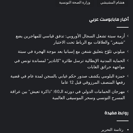
هشام المشيشي
وزارة الصحة التونسية
أخبار مابابوست عربي
أزمة سبتة تشعل السجال الأوروبي: تدفق قياسي للمهاجرين يضع
“شينغن” والعلاقات مع الرباط تحت الاختبار
ميلوني تلوّح بتعليق شنغن مع إسبانيا بعد موجة الهجرة في سبتة
الحماية المدنية الإيطالية ترسل طائرة “كانادير” لمساندة تونس في
مواجهة حرائق الغابات
حمزة البلومي يكشف صدور حكم غيابي بالسجن لمدة عام في قضية
رفعها المنصف المرزوقي قبل 12 عاما
مهرجان الحمامات الدولي في دورته الـ60: “ذاكرة تعيش” بين عراقة
المسرح التونسي وسحر الموسيقى العالمية
روابط مفيدة
رئاسة التحرير