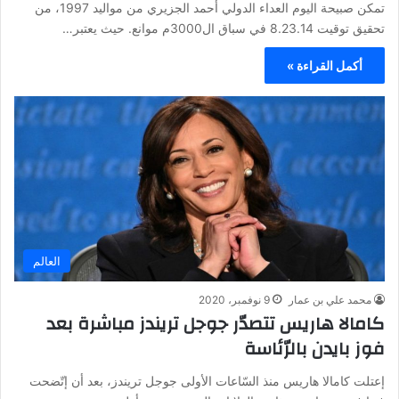
تمكن صبيحة اليوم العداء الدولي أحمد الجزيري من مواليد 1997، من
تحقيق توقيت 8.23.14 في سباق ال3000م موانع. حيث يعتبر…
أكمل القراءة »
العالم
محمد علي بن عمار
9 نوفمبر، 2020
كامالا هاريس تتصدّر جوجل تريندز مباشرة بعد
فوز بايدن بالرّئاسة
إعتلت كامالا هاريس منذ السّاعات الأولى جوجل تريندز، بعد أن إتّضحت