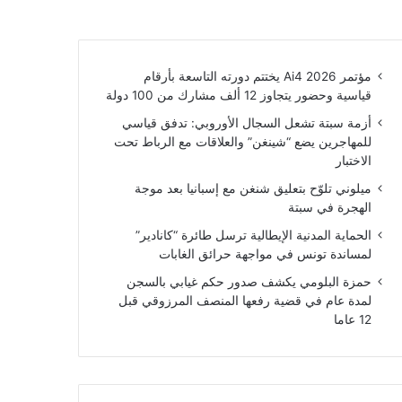
مؤتمر Ai4 2026 يختتم دورته التاسعة بأرقام
قياسية وحضور يتجاوز 12 ألف مشارك من 100 دولة
أزمة سبتة تشعل السجال الأوروبي: تدفق قياسي
للمهاجرين يضع “شينغن” والعلاقات مع الرباط تحت
الاختبار
ميلوني تلوّح بتعليق شنغن مع إسبانيا بعد موجة
الهجرة في سبتة
الحماية المدنية الإيطالية ترسل طائرة “كانادير”
لمساندة تونس في مواجهة حرائق الغابات
حمزة البلومي يكشف صدور حكم غيابي بالسجن
لمدة عام في قضية رفعها المنصف المرزوقي قبل
12 عاما