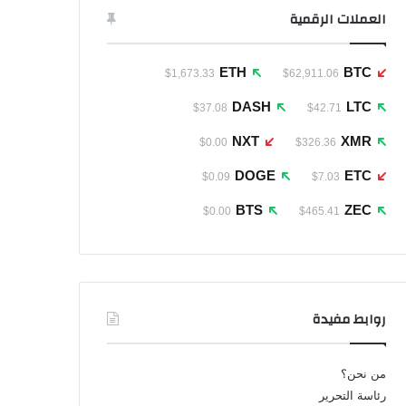
العملات الرقمية
ETH
BTC
$1,673.33
$62,911.06
DASH
LTC
$37.08
$42.71
NXT
XMR
$0.00
$326.36
DOGE
ETC
$0.09
$7.03
BTS
ZEC
$0.00
$465.41
روابط مفيدة
من نحن؟
رئاسة التحرير