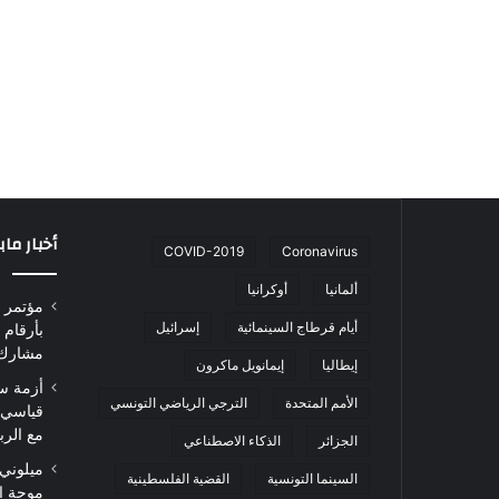
أخبار ما
COVID-2019
Coronavirus
ألمانيا
أوكرانيا
أيام قرطاج السينمائية
إسرائيل
مشارك من 0
إيطاليا
إيمانويل ماكرون
أزمة س
الأمم المتحدة
الترجي الرياضي التونسي
قياسي 
مع الرب
الجزائر
الذكاء الاصطناعي
ميلوني 
السينما التونسية
القضية الفلسطينية
موجة ا