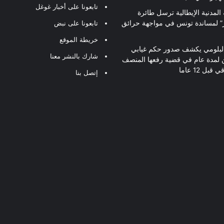
تابعونا على أخبار غوغل
 المدنية الإيطالية ترسل طائرة
ير” لمساندة تونس في مواجهة حرائق
تابعونا على نبض
خريطة الموقع
لبلومي يكشف صدور حكم غيابي
شارك بالنشر معنا
 لمدة عام في قضية رفعها المنصف
قبل 12 عاما
إتصل بنا