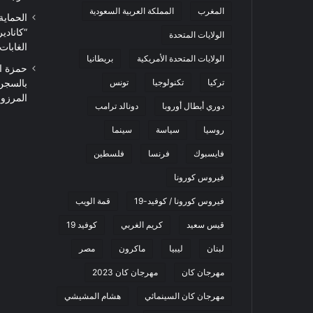
المغرب
المملكة العربية السعودية
الحماية
“كاناد
الولايات المتحدة
الغابات
الولايات المتحدة الأمريكية
بريطانيا
حمزة ا
تركيا
تكنولوجيا
تونس
بالسجن
المرزوقي 
دوري أبطال أوروبا
دونالد ترامب
روسيا
سياسة
سينما
فايسبوك
فرنسا
فلسطين
فيروس كورونا
فيروس كورونا / كوفيد-19
قمة الويب
قيس سعيد
كريم الغربي
كوفيد 19
لبنان
ليبيا
ماكرون
مصر
مهرجان كان
مهرجان كان 2023
مهرجان كان السينمائي
هشام المشيشي