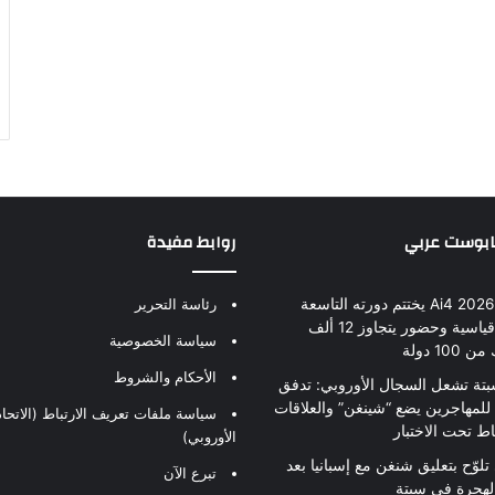
بابوست عربي
روابط مفيدة
مؤتمر Ai4 2026 يختتم دورته التاسعة
رئاسة التحرير
بأرقام قياسية وحضور يتجاوز 12 ألف
سياسة الخصوصية
10 دولة
الأحكام والشروط
بتة تشعل السجال الأوروبي: تدفق
للمهاجرين يضع “شينغن” والعلاقات
سياسة ملفات تعريف الارتباط (الاتحاد
اط تحت الاختبار
الأوروبي)
تلوّح بتعليق شنغن مع إسبانيا بعد
تبرع الآن
لهجرة في سبتة