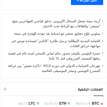
أكمل القراءة »
أزمة سبتة تشعل السجال الأوروبي: تدفق قياسي للمهاجرين يضع
“شينغن” والعلاقات مع الرباط تحت الاختبار
ميلوني تلوّح بتعليق شنغن مع إسبانيا بعد موجة الهجرة في سبتة
الحماية المدنية الإيطالية ترسل طائرة “كانادير” لمساندة تونس في
مواجهة حرائق الغابات
حمزة البلومي يكشف صدور حكم غيابي بالسجن لمدة عام في قضية
رفعها المنصف المرزوقي قبل 12 عاما
مهرجان الحمامات الدولي في دورته الـ60: “ذاكرة تعيش” بين عراقة
المسرح التونسي وسحر الموسيقى العالمية
العملات الرقمية
LTC
ETH
BTC
$42.71
$1,673.33
$62,911.06