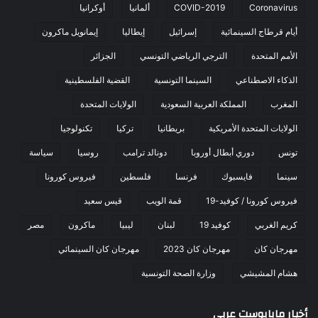
Coronavirus
COVID-2019
ألمانيا
أوكرانيا
أيام قرطاج السينمائية
إسرائيل
إيطاليا
إيمانويل ماكرون
الأمم المتحدة
الترجي الرياضي التونسي
الجزائر
الذكاء الاصطناعي
السينما التونسية
القضية الفلسطينية
المغرب
المملكة العربية السعودية
الولايات المتحدة
الولايات المتحدة الأمريكية
بريطانيا
تركيا
تكنولوجيا
تونس
دوري أبطال أوروبا
دونالد ترامب
روسيا
سياسة
سينما
فايسبوك
فرنسا
فلسطين
فيروس كورونا
فيروس كورونا / كوفيد-19
قمة الويب
قيس سعيد
كريم الغربي
كوفيد 19
لبنان
ليبيا
ماكرون
مصر
مهرجان كان
مهرجان كان 2023
مهرجان كان السينمائي
هشام المشيشي
وزارة الصحة التونسية
أخبار مابابوست عربي