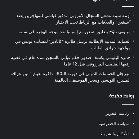
أزمة سبتة تشعل السجال الأوروبي: تدفق قياسي للمهاجرين يضع
“شينغن” والعلاقات مع الرباط تحت الاختبار
ميلوني تلوّح بتعليق شنغن مع إسبانيا بعد موجة الهجرة في سبتة
الحماية المدنية الإيطالية ترسل طائرة “كانادير” لمساندة تونس في
مواجهة حرائق الغابات
حمزة البلومي يكشف صدور حكم غيابي بالسجن لمدة عام في قضية
رفعها المنصف المرزوقي قبل 12 عاما
مهرجان الحمامات الدولي في دورته الـ60: “ذاكرة تعيش” بين عراقة
المسرح التونسي وسحر الموسيقى العالمية
روابط مفيدة
رئاسة التحرير
سياسة الخصوصية
الأحكام والشروط