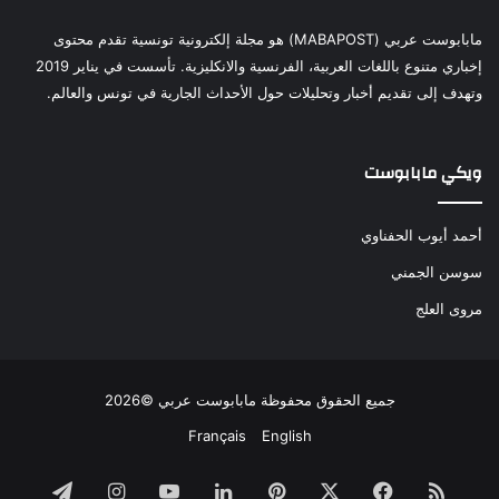
مابابوست عربي (MABAPOST) هو مجلة إلكترونية تونسية تقدم محتوى
إخباري متنوع باللغات العربية، الفرنسية والانكليزية. تأسست في يناير 2019
وتهدف إلى تقديم أخبار وتحليلات حول الأحداث الجارية في تونس والعالم.
ويكي مابابوست
أحمد أيوب الحفناوي
سوسن الجمني
مروى العلج
جميع الحقوق محفوظة مابابوست عربي ©2026
Français
English
ملخص
فيسبوك
‫X
بينتيريست
لينكدإن
‫YouTube
انستقرام
تيلقرام