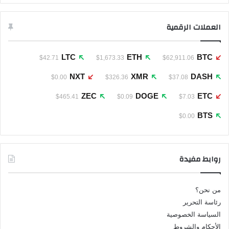
العملات الرقمية
LTC
ETH
BTC
$42.71
$1,673.33
$62,911.06
NXT
XMR
DASH
$0.00
$326.36
$37.08
ZEC
DOGE
ETC
$465.41
$0.09
$7.03
BTS
$0.00
روابط مفيدة
من نحن؟
رئاسة التحرير
السياسة الخصوصية
الأحكام والشروط