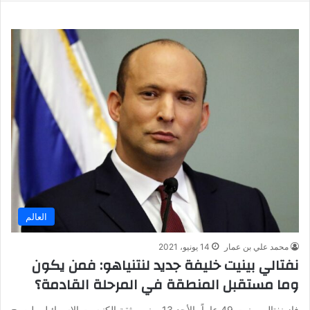
العالم
محمد علي بن عمار
14 يونيو، 2021
نفتالي بينيت خليفة جديد لنتنياهو: فمن يكون
وما مستقبل المنطقة في المرحلة القادمة؟
فاز نفتالي بينيت 49 عاماً، الأحد 13 يونيو، بثقة الكنيست الإسرائيلي ليصبح