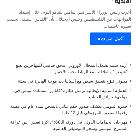
الأبديّة”
أعرب رئيس الوزراء الإسرائيلي بنيامين نتنياهو اليوم، خلال إشتداد
المواجهات بين الفلسطينيين وجيش الإحتلال. بأن “القدس” ستبقى بحسب
تعبيره عاصمة…
أكمل القراءة »
أزمة سبتة تشعل السجال الأوروبي: تدفق قياسي للمهاجرين يضع
“شينغن” والعلاقات مع الرباط تحت الاختبار
ميلوني تلوّح بتعليق شنغن مع إسبانيا بعد موجة الهجرة في سبتة
الحماية المدنية الإيطالية ترسل طائرة “كانادير” لمساندة تونس في
مواجهة حرائق الغابات
حمزة البلومي يكشف صدور حكم غيابي بالسجن لمدة عام في قضية
رفعها المنصف المرزوقي قبل 12 عاما
مهرجان الحمامات الدولي في دورته الـ60: “ذاكرة تعيش” بين عراقة
المسرح التونسي وسحر الموسيقى العالمية