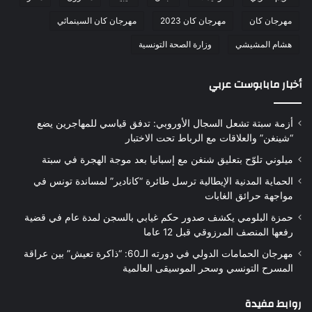
مهرجان كان
مهرجان كان 2023
مهرجان كان السينمائي
هشام المشيشي
وزارة الصحة التونسية
أخبار مابابوست عربي
أزمة سبتة تشعل السجال الأوروبي: تدفق قياسي للمهاجرين يضع
“شينغن” والعلاقات مع الرباط تحت الاختبار
ميلوني تلوّح بتعليق شنغن مع إسبانيا بعد موجة الهجرة في سبتة
الحماية المدنية الإيطالية ترسل طائرة “كانادير” لمساندة تونس في
مواجهة حرائق الغابات
حمزة البلومي يكشف صدور حكم غيابي بالسجن لمدة عام في قضية
رفعها المنصف المرزوقي قبل 12 عاما
مهرجان الحمامات الدولي في دورته الـ60: “ذاكرة تعيش” بين عراقة
المسرح التونسي وسحر الموسيقى العالمية
روابط مفيدة