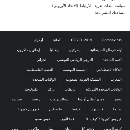
سياسة ملفات تعريف الارتباط (الاتحاد الأوروبي)
مساحتك للنشر معنا
Coronavirus
COVID-2019
ألمانيا
أوكرانيا
أيام قرطاج السينمائية
إسرائيل
إيطاليا
إيمانويل ماكرون
الأمم المتحدة
الترجي الرياضي التونسي
الجزائر
الذكاء الاصطناعي
السينما التونسية
القضية الفلسطينية
المغرب
المملكة العربية السعودية
الولايات المتحدة
الولايات المتحدة الأمريكية
بريطانيا
تركيا
تكنولوجيا
تونس
دوري أبطال أوروبا
دونالد ترامب
روسيا
سياسة
سينما
فايسبوك
فرنسا
فلسطين
فيروس كورونا
فيروس كورونا / كوفيد-19
قمة الويب
قيس سعيد
كريم الغربي
كوفيد 19
لبنان
ليبيا
ماكرون
مصر