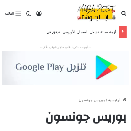
بحث عن
تسجيل الدخول
الوضع المظلم
القائمة
أزمة سبتة تشعل السجال الأوروبي: تدفق قياسي للمهاجرين يضع “شينغن” والعلاقات مع الرباط تحت الاختبار
مابابوست قريبا على متجر غوغل بلاي...
الرئيسية
/
بوريس جونسون
بوريس جونسون