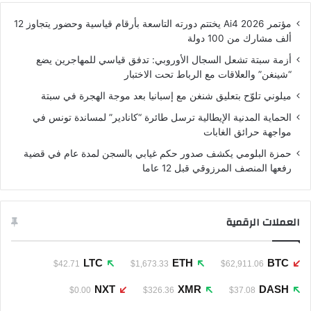
مؤتمر Ai4 2026 يختتم دورته التاسعة بأرقام قياسية وحضور يتجاوز 12
ألف مشارك من 100 دولة
أزمة سبتة تشعل السجال الأوروبي: تدفق قياسي للمهاجرين يضع
“شينغن” والعلاقات مع الرباط تحت الاختبار
ميلوني تلوّح بتعليق شنغن مع إسبانيا بعد موجة الهجرة في سبتة
الحماية المدنية الإيطالية ترسل طائرة “كانادير” لمساندة تونس في
مواجهة حرائق الغابات
حمزة البلومي يكشف صدور حكم غيابي بالسجن لمدة عام في قضية
رفعها المنصف المرزوقي قبل 12 عاما
العملات الرقمية
LTC
ETH
BTC
$42.71
$1,673.33
$62,911.06
NXT
XMR
DASH
$0.00
$326.36
$37.08