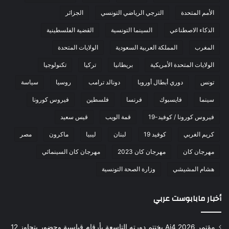
الأمم المتحدة
الترجي الرياضي التونسي
الجزائر
الذكاء الاصطناعي
السينما التونسية
القضية الفلسطينية
المغرب
المملكة العربية السعودية
الولايات المتحدة
الولايات المتحدة الأمريكية
بريطانيا
تركيا
تكنولوجيا
تونس
دوري أبطال أوروبا
دونالد ترامب
روسيا
سياسة
سينما
فايسبوك
فرنسا
فلسطين
فيروس كورونا
فيروس كورونا / كوفيد-19
قمة الويب
قيس سعيد
كريم الغربي
كوفيد 19
لبنان
ليبيا
ماكرون
مصر
مهرجان كان
مهرجان كان 2023
مهرجان كان السينمائي
هشام المشيشي
وزارة الصحة التونسية
أخبار مابابوست عربي
مؤتمر Ai4 2026 يختتم دورته التاسعة بأرقام قياسية وحضور يتجاوز 12