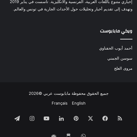
إخباري متنوع باللغات العربية، الفرنسية والانكليزية. تأسست في يناير 2019
وتهدف إلى تقديم أخبار وتحليلات حول الأحداث الجارية في تونس والعالم.
ويكي مابابوست
أحمد أيوب الحفناوي
سوسن الجمني
مروى العلج
جميع الحقوق محفوظة مابابوست عربي ©2026
Français
English
ملخص
فيسبوك
‫X
بينتيريست
لينكدإن
‫YouTube
انستقرام
تيلقرام
الموقع
واتساب
‫Buy
مابابوست