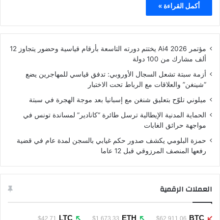
أكمل القراءة »
مؤتمر Ai4 2026 يختتم دورته التاسعة بأرقام قياسية وحضور يتجاوز 12
ألف مشارك من 100 دولة
أزمة سبتة تشعل السجال الأوروبي: تدفق قياسي للمهاجرين يضع
“شينغن” والعلاقات مع الرباط تحت الاختبار
ميلوني تلوّح بتعليق شنغن مع إسبانيا بعد موجة الهجرة في سبتة
الحماية المدنية الإيطالية ترسل طائرة “كانادير” لمساندة تونس في
مواجهة حرائق الغابات
حمزة البلومي يكشف صدور حكم غيابي بالسجن لمدة عام في قضية
رفعها المنصف المرزوقي قبل 12 عاما
العملات الرقمية
LTC
ETH
BTC
$42.71
$1,673.33
$62,911.06