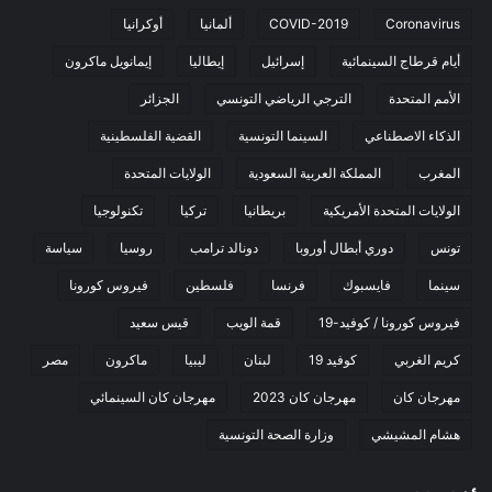
Coronavirus
COVID-2019
ألمانيا
أوكرانيا
أيام قرطاج السينمائية
إسرائيل
إيطاليا
إيمانويل ماكرون
الأمم المتحدة
الترجي الرياضي التونسي
الجزائر
الذكاء الاصطناعي
السينما التونسية
القضية الفلسطينية
المغرب
المملكة العربية السعودية
الولايات المتحدة
الولايات المتحدة الأمريكية
بريطانيا
تركيا
تكنولوجيا
تونس
دوري أبطال أوروبا
دونالد ترامب
روسيا
سياسة
سينما
فايسبوك
فرنسا
فلسطين
فيروس كورونا
فيروس كورونا / كوفيد-19
قمة الويب
قيس سعيد
كريم الغربي
كوفيد 19
لبنان
ليبيا
ماكرون
مصر
مهرجان كان
مهرجان كان 2023
مهرجان كان السينمائي
هشام المشيشي
وزارة الصحة التونسية