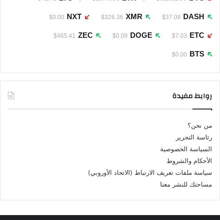
NXT
XMR
DASH
$0.00
$326.36
$37.08
ZEC
DOGE
ETC
$465.41
$0.09
$7.03
BTS
$0.00
روابط مفيدة
من نحن؟
رئاسة التحرير
السياسة الخصوصية
الأحكام والشروط
سياسة ملفات تعريف الارتباط (الاتحاد الأوروبي)
مساحتك للنشر معنا