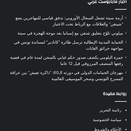
أخبار مابابوست عربي
أزمة سبتة تشعل السجال الأوروبي: تدفق قياسي للمهاجرين يضع
“شينغن” والعلاقات مع الرباط تحت الاختبار
ميلوني تلوّح بتعليق شنغن مع إسبانيا بعد موجة الهجرة في سبتة
الحماية المدنية الإيطالية ترسل طائرة “كانادير” لمساندة تونس في
مواجهة حرائق الغابات
حمزة البلومي يكشف صدور حكم غيابي بالسجن لمدة عام في قضية
رفعها المنصف المرزوقي قبل 12 عاما
مهرجان الحمامات الدولي في دورته الـ60: “ذاكرة تعيش” بين عراقة
المسرح التونسي وسحر الموسيقى العالمية
روابط مفيدة
رئاسة التحرير
سياسة الخصوصية
الأحكام والشروط