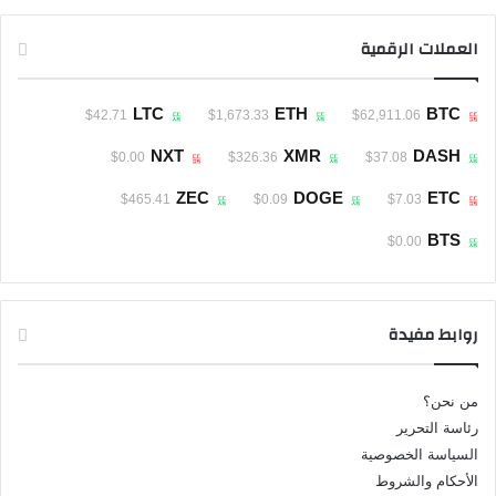
العملات الرقمية
LTC
ETH
BTC
$42.71
$1,673.33
$62,911.06
NXT
XMR
DASH
$0.00
$326.36
$37.08
ZEC
DOGE
ETC
$465.41
$0.09
$7.03
BTS
$0.00
روابط مفيدة
من نحن؟
رئاسة التحرير
السياسة الخصوصية
الأحكام والشروط