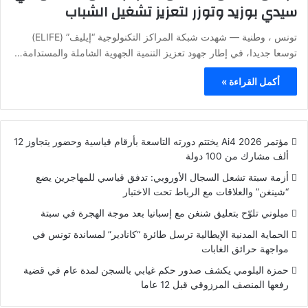
سيدي بوزيد وتوزر لتعزيز تشغيل الشباب
تونس ، وطنية — شهدت شبكة المراكز التكنولوجية “إيليف” (ELIFE)
توسعا جديدا، في إطار جهود تعزيز التنمية الجهوية الشاملة والمستدامة…
أكمل القراءة »
مؤتمر Ai4 2026 يختتم دورته التاسعة بأرقام قياسية وحضور يتجاوز 12
ألف مشارك من 100 دولة
أزمة سبتة تشعل السجال الأوروبي: تدفق قياسي للمهاجرين يضع
“شينغن” والعلاقات مع الرباط تحت الاختبار
ميلوني تلوّح بتعليق شنغن مع إسبانيا بعد موجة الهجرة في سبتة
الحماية المدنية الإيطالية ترسل طائرة “كانادير” لمساندة تونس في
مواجهة حرائق الغابات
حمزة البلومي يكشف صدور حكم غيابي بالسجن لمدة عام في قضية
رفعها المنصف المرزوقي قبل 12 عاما