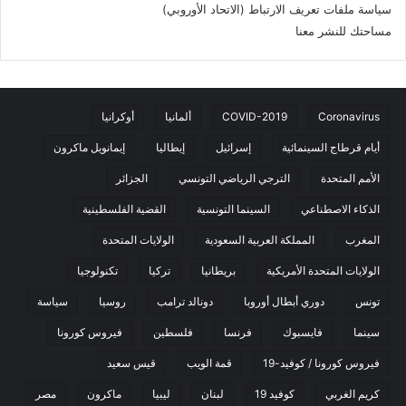
سياسة ملفات تعريف الارتباط (الاتحاد الأوروبي)
مساحتك للنشر معنا
Coronavirus
COVID-2019
ألمانيا
أوكرانيا
أيام قرطاج السينمائية
إسرائيل
إيطاليا
إيمانويل ماكرون
الأمم المتحدة
الترجي الرياضي التونسي
الجزائر
الذكاء الاصطناعي
السينما التونسية
القضية الفلسطينية
المغرب
المملكة العربية السعودية
الولايات المتحدة
الولايات المتحدة الأمريكية
بريطانيا
تركيا
تكنولوجيا
تونس
دوري أبطال أوروبا
دونالد ترامب
روسيا
سياسة
سينما
فايسبوك
فرنسا
فلسطين
فيروس كورونا
فيروس كورونا / كوفيد-19
قمة الويب
قيس سعيد
كريم الغربي
كوفيد 19
لبنان
ليبيا
ماكرون
مصر