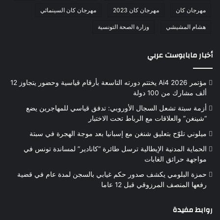
مهرجان كان
مهرجان كان 2023
مهرجان كان السينمائي
هشام المشيشي
وزارة الصحة التونسية
أخبار مابابوست عربي
مؤتمر Ai4 2026 يختتم دورته التاسعة بأرقام قياسية وحضور يتجاوز 12
ألف مشارك من 100 دولة
أزمة سبتة تشعل السجال الأوروبي: تدفق قياسي للمهاجرين يضع
“شينغن” والعلاقات مع الرباط تحت الاختبار
ميلوني تلوّح بتعليق شنغن مع إسبانيا بعد موجة الهجرة في سبتة
الحماية المدنية الإيطالية ترسل طائرة “كانادير” لمساندة تونس في
مواجهة حرائق الغابات
حمزة البلومي يكشف صدور حكم غيابي بالسجن لمدة عام في قضية
رفعها المنصف المرزوقي قبل 12 عاما
روابط مفيدة