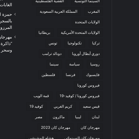
السينما التونسية
القضية الفلسطينية
الغابات
المغرب
المملكة العربية السعودية
حمزة ا
بالسجن
الولايات المتحدة
المرزوقي 
الولايات المتحدة الأمريكية
بريطانيا
تركيا
تكنولوجيا
تونس
“ذاكرة
وسحر ا
دوري أبطال أوروبا
دونالد ترامب
روسيا
سياسة
سينما
فايسبوك
فرنسا
فلسطين
فيروس كورونا
فيروس كورونا / كوفيد-19
قمة الويب
قيس سعيد
كريم الغربي
كوفيد 19
لبنان
ليبيا
ماكرون
مصر
مهرجان كان
مهرجان كان 2023
مهرجان كان السينمائي
هشام المشيشي