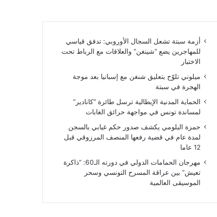
أزمة سبتة تشعل السجال الأوروبي: تدفق قياسي
للمهاجرين يضع “شينغن” والعلاقات مع الرباط تحت
الاختبار
ميلوني تلوّح بتعليق شنغن مع إسبانيا بعد موجة
الهجرة في سبتة
الحماية المدنية الإيطالية ترسل طائرة “كانادير”
لمساندة تونس في مواجهة حرائق الغابات
حمزة البلومي يكشف صدور حكم غيابي بالسجن
لمدة عام في قضية رفعها المنصف المرزوقي قبل
12 عاما
مهرجان الحمامات الدولي في دورته الـ60: “ذاكرة
تعيش” بين عراقة المسرح التونسي وسحر
الموسيقى العالمية