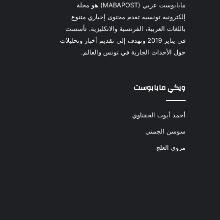
مابابوست عربي (MABAPOST) هو مجلة
إلكترونية تونسية تقدم محتوى إخباري متنوع
باللغات العربية، الفرنسية والانكليزية. تأسست
في يناير 2019 وتهدف إلى تقديم أخبار وتحليلات
حول الأحداث الجارية في تونس والعالم.
ويكي مابابوست
أحمد أيوب الحفناوي
سوسن الجمني
مروى العلج