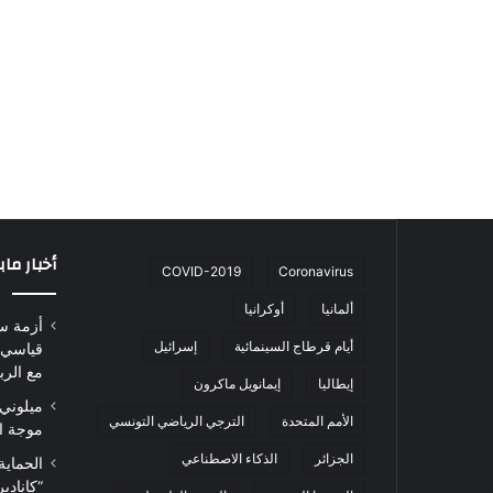
أخبار ما
COVID-2019
Coronavirus
ألمانيا
أوكرانيا
أزمة س
أيام قرطاج السينمائية
إسرائيل
قياسي 
مع الرب
إيطاليا
إيمانويل ماكرون
ميلوني 
الأمم المتحدة
الترجي الرياضي التونسي
موجة ا
الجزائر
الذكاء الاصطناعي
الحماية
“كاناد