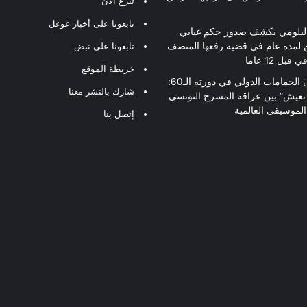
تبرع الآن
تابعونا على أخبار غوغل
لبلومي يكشف صدور حكم غيابي
 لمدة عام في قضية رفعها المنصف
تابعونا على نبض
قبل 12 عاما
خريطة الموقع
مهرجان الحمامات الدولي في دورته الـ60:
شارك بالنشر معنا
 تعيش” بين عراقة المسرح التونسي
لموسيقى العالمية
إتصل بنا