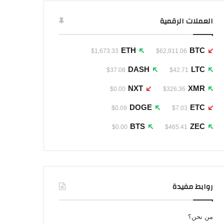
العملات الرقمية
ETH
BTC
$1,673.33
$62,911.06
DASH
LTC
$37.08
$42.71
NXT
XMR
$0.00
$326.36
DOGE
ETC
$0.09
$7.03
BTS
ZEC
$0.00
$465.41
روابط مفيدة
من نحن؟