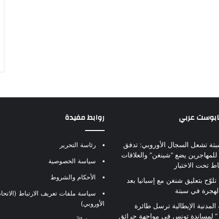
بابوست عربي
روابط مفيدة
بتة تشعل السجال الأوروبي: تدفق
رئاسة التحرير
للمهاجرين يضع “شينغن” والعلاقات
سياسة الخصوصية
اط تحت الاختبار
الأحكام والشروط
تلوّح بتعليق شنغن مع إسبانيا بعد
لهجرة في سبتة
سياسة ملفات تعريف الارتباط (الاتحاد
الأوروبي)
 المدنية الإيطالية ترسل طائرة
ير” لمساندة تونس في مواجهة حرائق