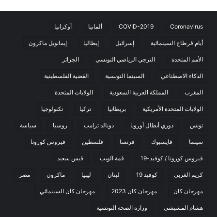
Coronavirus
COVID-2019
ألمانيا
أوكرانيا
أيام قرطاج السينمائية
إسرائيل
إيطاليا
إيمانويل ماكرون
الأمم المتحدة
الترجي الرياضي التونسي
الجزائر
الذكاء الاصطناعي
السينما التونسية
القضية الفلسطينية
المغرب
المملكة العربية السعودية
الولايات المتحدة
الولايات المتحدة الأمريكية
بريطانيا
تركيا
تكنولوجيا
تونس
دوري أبطال أوروبا
دونالد ترامب
روسيا
سياسة
سينما
فايسبوك
فرنسا
فلسطين
فيروس كورونا
فيروس كورونا / كوفيد-19
قمة الويب
قيس سعيد
كريم الغربي
كوفيد 19
لبنان
ليبيا
ماكرون
مصر
مهرجان كان
مهرجان كان 2023
مهرجان كان السينمائي
هشام المشيشي
وزارة الصحة التونسية