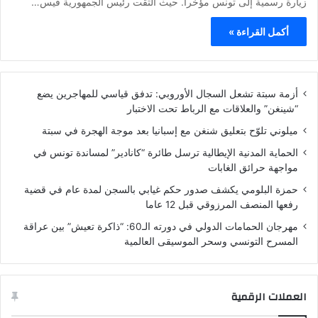
زيارة رسمية إلى تونس مؤخرا. حيث التقت رئيس الجمهورية قيس…
أكمل القراءة »
أزمة سبتة تشعل السجال الأوروبي: تدفق قياسي للمهاجرين يضع
“شينغن” والعلاقات مع الرباط تحت الاختبار
ميلوني تلوّح بتعليق شنغن مع إسبانيا بعد موجة الهجرة في سبتة
الحماية المدنية الإيطالية ترسل طائرة “كانادير” لمساندة تونس في
مواجهة حرائق الغابات
حمزة البلومي يكشف صدور حكم غيابي بالسجن لمدة عام في قضية
رفعها المنصف المرزوقي قبل 12 عاما
مهرجان الحمامات الدولي في دورته الـ60: “ذاكرة تعيش” بين عراقة
المسرح التونسي وسحر الموسيقى العالمية
العملات الرقمية