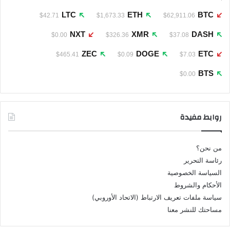
LTC
ETH
BTC
$42.71
$1,673.33
$62,911.06
NXT
XMR
DASH
$0.00
$326.36
$37.08
ZEC
DOGE
ETC
$465.41
$0.09
$7.03
BTS
$0.00
روابط مفيدة
من نحن؟
رئاسة التحرير
السياسة الخصوصية
الأحكام والشروط
سياسة ملفات تعريف الارتباط (الاتحاد الأوروبي)
مساحتك للنشر معنا