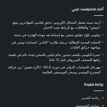
أخبار مابابوست عربي
أزمة سبتة تشعل السجال الأوروبي: تدفق قياسي للمهاجرين يضع
“شينغن” والعلاقات مع الرباط تحت الاختبار
ميلوني تلوّح بتعليق شنغن مع إسبانيا بعد موجة الهجرة في سبتة
الحماية المدنية الإيطالية ترسل طائرة “كانادير” لمساندة تونس في
مواجهة حرائق الغابات
حمزة البلومي يكشف صدور حكم غيابي بالسجن لمدة عام في قضية
رفعها المنصف المرزوقي قبل 12 عاما
مهرجان الحمامات الدولي في دورته الـ60: “ذاكرة تعيش” بين عراقة
المسرح التونسي وسحر الموسيقى العالمية
روابط مفيدة
رئاسة التحرير
سياسة الخصوصية