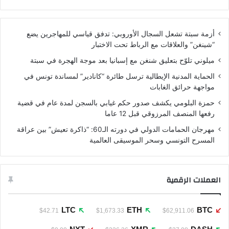
أزمة سبتة تشعل السجال الأوروبي: تدفق قياسي للمهاجرين يضع
“شينغن” والعلاقات مع الرباط تحت الاختبار
ميلوني تلوّح بتعليق شنغن مع إسبانيا بعد موجة الهجرة في سبتة
الحماية المدنية الإيطالية ترسل طائرة “كانادير” لمساندة تونس في
مواجهة حرائق الغابات
حمزة البلومي يكشف صدور حكم غيابي بالسجن لمدة عام في قضية
رفعها المنصف المرزوقي قبل 12 عاما
مهرجان الحمامات الدولي في دورته الـ60: “ذاكرة تعيش” بين عراقة
المسرح التونسي وسحر الموسيقى العالمية
العملات الرقمية
LTC
ETH
BTC
$42.71
$1,673.33
$62,911.06