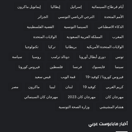
أيام قرطاج السينمائية
إسرائيل
إيطاليا
إيمانويل ماكرون
الأمم المتحدة
الترجي الرياضي التونسي
الجزائر
الذكاء الاصطناعي
السينما التونسية
القضية الفلسطينية
المغرب
المملكة العربية السعودية
الولايات المتحدة
الولايات المتحدة الأمريكية
بريطانيا
تركيا
تكنولوجيا
تونس
دوري أبطال أوروبا
دونالد ترامب
روسيا
سياسة
سينما
فايسبوك
فرنسا
فلسطين
فيروس كورونا
فيروس كورونا / كوفيد-19
قمة الويب
قيس سعيد
كريم الغربي
كوفيد 19
لبنان
ليبيا
ماكرون
مصر
مهرجان كان
مهرجان كان 2023
مهرجان كان السينمائي
هشام المشيشي
وزارة الصحة التونسية
أخبار مابابوست عربي