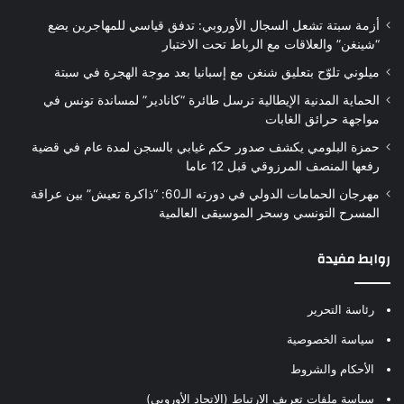
أزمة سبتة تشعل السجال الأوروبي: تدفق قياسي للمهاجرين يضع
“شينغن” والعلاقات مع الرباط تحت الاختبار
ميلوني تلوّح بتعليق شنغن مع إسبانيا بعد موجة الهجرة في سبتة
الحماية المدنية الإيطالية ترسل طائرة “كانادير” لمساندة تونس في
مواجهة حرائق الغابات
حمزة البلومي يكشف صدور حكم غيابي بالسجن لمدة عام في قضية
رفعها المنصف المرزوقي قبل 12 عاما
مهرجان الحمامات الدولي في دورته الـ60: “ذاكرة تعيش” بين عراقة
المسرح التونسي وسحر الموسيقى العالمية
روابط مفيدة
رئاسة التحرير
سياسة الخصوصية
الأحكام والشروط
سياسة ملفات تعريف الارتباط (الاتحاد الأوروبي)