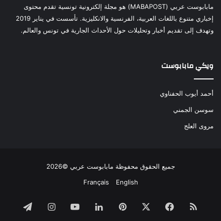
مابابوست عربي (MABAPOST) هو مجلة إلكترونية تونسية تقدم محتوى
إخباري متنوع باللغات العربية، الفرنسية والانكليزية. تأسست في يناير 2019
وتهدف إلى تقديم أخبار وتحليلات حول الأحداث الجارية في تونس والعالم.
ويكي مابابوست
أحمد أيوب الحفناوي
سوسن الجمني
مروى العلج
جميع الحقوق محفوظة مابابوست عربي ©2026
Français
English
ملخص
فيسبوك
‫X
بينتيريست
لينكدإن
‫YouTube
انستقرام
تيلقرام