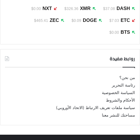
NXT
XMR
DASH
$0.00
$326.36
$37.08
ZEC
DOGE
ETC
$465.41
$0.09
$7.03
BTS
$0.00
روابط مفيدة
من نحن؟
رئاسة التحرير
السياسة الخصوصية
الأحكام والشروط
سياسة ملفات تعريف الارتباط (الاتحاد الأوروبي)
مساحتك للنشر معنا