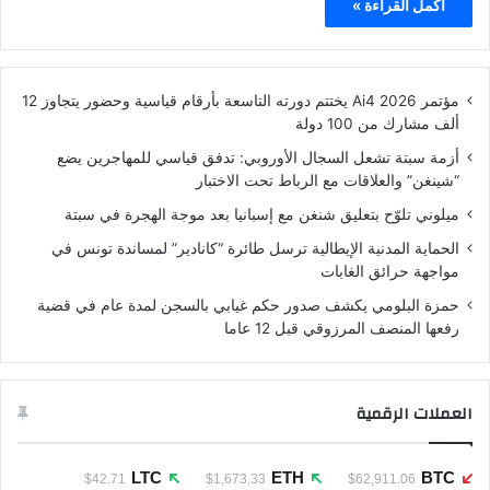
أكمل القراءة »
مؤتمر Ai4 2026 يختتم دورته التاسعة بأرقام قياسية وحضور يتجاوز 12
ألف مشارك من 100 دولة
أزمة سبتة تشعل السجال الأوروبي: تدفق قياسي للمهاجرين يضع
“شينغن” والعلاقات مع الرباط تحت الاختبار
ميلوني تلوّح بتعليق شنغن مع إسبانيا بعد موجة الهجرة في سبتة
الحماية المدنية الإيطالية ترسل طائرة “كانادير” لمساندة تونس في
مواجهة حرائق الغابات
حمزة البلومي يكشف صدور حكم غيابي بالسجن لمدة عام في قضية
رفعها المنصف المرزوقي قبل 12 عاما
العملات الرقمية
LTC
ETH
BTC
$42.71
$1,673.33
$62,911.06