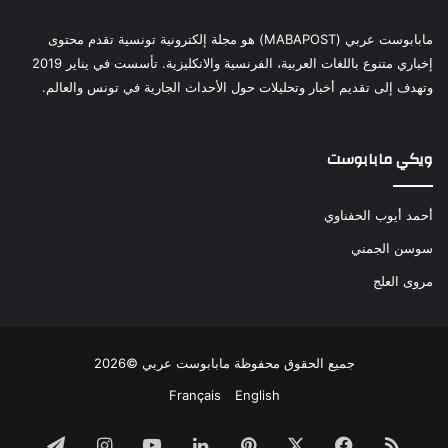
مابابوست عربي (MABAPOST) هو مجلة إلكترونية تونسية تقدم محتوى
إخباري متنوع باللغات العربية، الفرنسية والانكليزية. تأسست في يناير 2019
وتهدف إلى تقديم أخبار وتحليلات حول الأحداث الجارية في تونس والعالم.
ويكي مابابوست
أحمد أيوب الحفناوي
سوسن الجمني
مروى العلج
جميع الحقوق محفوظة مابابوست عربي ©2026
Français
English
ملخص
فيسبوك
‫X
بينتيريست
لينكدإن
‫YouTube
انستقرام
تيلقرام