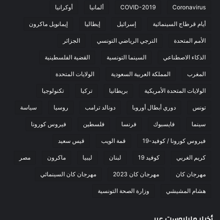
Coronavirus
COVID-2019
ألمانيا
أوكرانيا
أيام قرطاج السينمائية
إسرائيل
إيطاليا
إيمانويل ماكرون
الأمم المتحدة
الترجي الرياضي التونسي
الجزائر
الذكاء الاصطناعي
السينما التونسية
القضية الفلسطينية
المغرب
المملكة العربية السعودية
الولايات المتحدة
الولايات المتحدة الأمريكية
بريطانيا
تركيا
تكنولوجيا
تونس
دوري أبطال أوروبا
دونالد ترامب
روسيا
سياسة
سينما
فايسبوك
فرنسا
فلسطين
فيروس كورونا
فيروس كورونا / كوفيد-19
قمة الويب
قيس سعيد
كريم الغربي
كوفيد 19
لبنان
ليبيا
ماكرون
مصر
مهرجان كان
مهرجان كان 2023
مهرجان كان السينمائي
هشام المشيشي
وزارة الصحة التونسية
أخبار مابابوست عربي