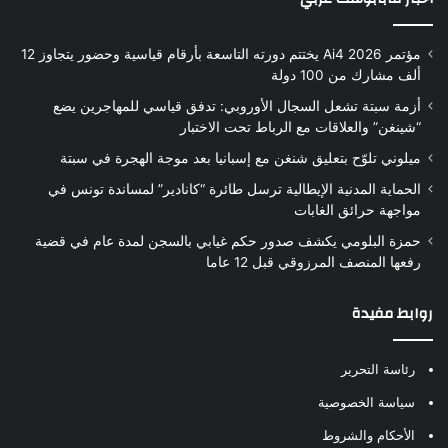
مؤتمر Ai4 2026 يختتم دورته التاسعة بأرقام قياسية وحضور يتجاوز 12
ألف مشارك من 100 دولة
أزمة سبتة تشعل السجال الأوروبي: تدفق قياسي للمهاجرين يضع
“شينغن” والعلاقات مع الرباط تحت الاختبار
ميلوني تلوّح بتعليق شنغن مع إسبانيا بعد موجة الهجرة في سبتة
الحماية المدنية الإيطالية ترسل طائرة “كانادير” لمساندة تونس في
مواجهة حرائق الغابات
حمزة البلومي يكشف صدور حكم غيابي بالسجن لمدة عام في قضية
رفعها المنصف المرزوقي قبل 12 عاما
روابط مفيدة
رئاسة التحرير
سياسة الخصوصية
الأحكام والشروط