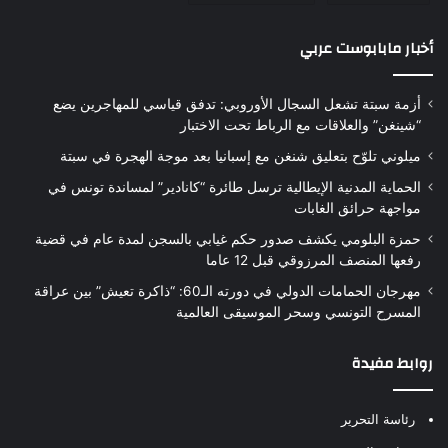
أخبار مابابوست عربي
أزمة سبتة تشعل السجال الأوروبي: تدفق قياسي للمهاجرين يضع
“شينغن” والعلاقات مع الرباط تحت الاختبار
ميلوني تلوّح بتعليق شنغن مع إسبانيا بعد موجة الهجرة في سبتة
الحماية المدنية الإيطالية ترسل طائرة “كانادير” لمساندة تونس في
مواجهة حرائق الغابات
حمزة البلومي يكشف صدور حكم غيابي بالسجن لمدة عام في قضية
رفعها المنصف المرزوقي قبل 12 عاما
مهرجان الحمامات الدولي في دورته الـ60: “ذاكرة تعيش” بين عراقة
المسرح التونسي وسحر الموسيقى العالمية
روابط مفيدة
رئاسة التحرير