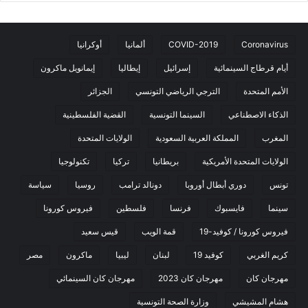
Coronavirus
COVID-2019
ألمانيا
أوكرانيا
أيام قرطاج السينمائية
إسرائيل
إيطاليا
إيمانويل ماكرون
الأمم المتحدة
الترجي الرياضي التونسي
الجزائر
الذكاء الاصطناعي
السينما التونسية
القضية الفلسطينية
المغرب
المملكة العربية السعودية
الولايات المتحدة
الولايات المتحدة الأمريكية
بريطانيا
تركيا
تكنولوجيا
تونس
دوري أبطال أوروبا
دونالد ترامب
روسيا
سياسة
سينما
فايسبوك
فرنسا
فلسطين
فيروس كورونا
فيروس كورونا / كوفيد-19
قمة الويب
قيس سعيد
كريم الغربي
كوفيد 19
لبنان
ليبيا
ماكرون
مصر
مهرجان كان
مهرجان كان 2023
مهرجان كان السينمائي
هشام المشيشي
وزارة الصحة التونسية