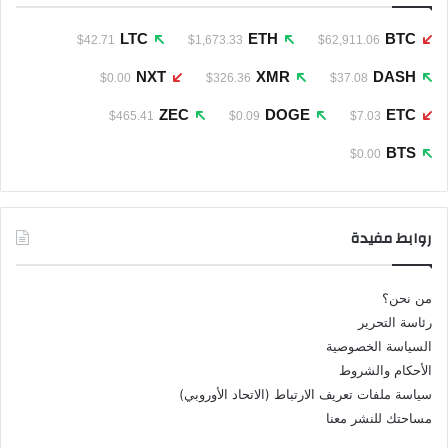
LTC
ETH
BTC
$42.71
$1,673.33
$62,911.06
NXT
XMR
DASH
$0.00
$326.36
$37.08
ZEC
DOGE
ETC
$465.41
$0.09
$7.03
BTS
$0.00
روابط مفيدة
من نحن؟
رئاسة التحرير
السياسة الخصوصية
الأحكام والشروط
سياسة ملفات تعريف الارتباط (الاتحاد الأوروبي)
مساحتك للنشر معنا