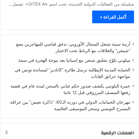
سلسلة من الفعاليات الدولية الجديدة، تحت اسم «GITEX Ai». تشمل…
أكمل القراءة »
أزمة سبتة تشعل السجال الأوروبي: تدفق قياسي للمهاجرين يضع
“شينغن” والعلاقات مع الرباط تحت الاختبار
ميلوني تلوّح بتعليق شنغن مع إسبانيا بعد موجة الهجرة في سبتة
الحماية المدنية الإيطالية ترسل طائرة “كانادير” لمساندة تونس في
مواجهة حرائق الغابات
حمزة البلومي يكشف صدور حكم غيابي بالسجن لمدة عام في قضية
رفعها المنصف المرزوقي قبل 12 عاما
مهرجان الحمامات الدولي في دورته الـ60: “ذاكرة تعيش” بين عراقة
المسرح التونسي وسحر الموسيقى العالمية
العملات الرقمية