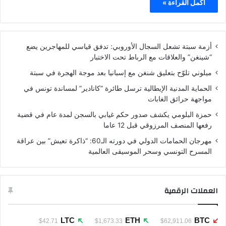
أكمل القراءة »
أزمة سبتة تشعل السجال الأوروبي: تدفق قياسي للمهاجرين يضع
“شينغن” والعلاقات مع الرباط تحت الاختبار
ميلوني تلوّح بتعليق شنغن مع إسبانيا بعد موجة الهجرة في سبتة
الحماية المدنية الإيطالية ترسل طائرة “كانادير” لمساندة تونس في
مواجهة حرائق الغابات
حمزة البلومي يكشف صدور حكم غيابي بالسجن لمدة عام في قضية
رفعها المنصف المرزوقي قبل 12 عاما
مهرجان الحمامات الدولي في دورته الـ60: “ذاكرة تعيش” بين عراقة
المسرح التونسي وسحر الموسيقى العالمية
العملات الرقمية
LTC
ETH
BTC
$42.71
$1,673.33
$62,911.06