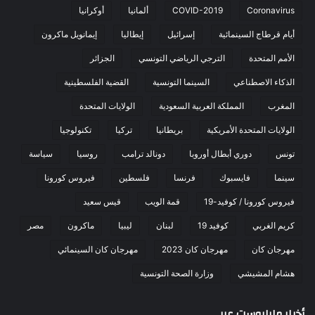
Coronavirus
COVID-2019
ألمانيا
أوكرانيا
أيام قرطاج السينمائية
إسرائيل
إيطاليا
إيمانويل ماكرون
الأمم المتحدة
الترجي الرياضي التونسي
الجزائر
الذكاء الاصطناعي
السينما التونسية
القضية الفلسطينية
المغرب
المملكة العربية السعودية
الولايات المتحدة
الولايات المتحدة الأمريكية
بريطانيا
تركيا
تكنولوجيا
تونس
دوري أبطال أوروبا
دونالد ترامب
روسيا
سياسة
سينما
فايسبوك
فرنسا
فلسطين
فيروس كورونا
فيروس كورونا / كوفيد-19
قمة الويب
قيس سعيد
كريم الغربي
كوفيد 19
لبنان
ليبيا
ماكرون
مصر
مهرجان كان
مهرجان كان 2023
مهرجان كان السينمائي
هشام المشيشي
وزارة الصحة التونسية
أخبار مابابوست عربي