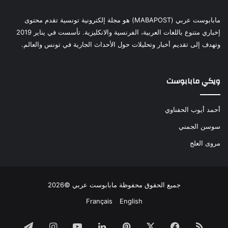
مابابوست عربي (MABAPOST) هو مجلة إلكترونية تونسية تقدم محتوى
إخباري متنوع باللغات العربية، الفرنسية والانكليزية. تأسست في يناير 2019
وتهدف إلى تقديم أخبار وتحليلات حول الأحداث الجارية في تونس والعالم.
ويكي مابابوست
أحمد أيوب الحفناوي
سوسن الجمني
مروى العلج
جميع الحقوق محفوظة مابابوست عربي ©2026
Français
English
ملخص
فيسبوك
‫X
بينتيريست
لينكدإن
‫YouTube
انستقرام
تيلقرام