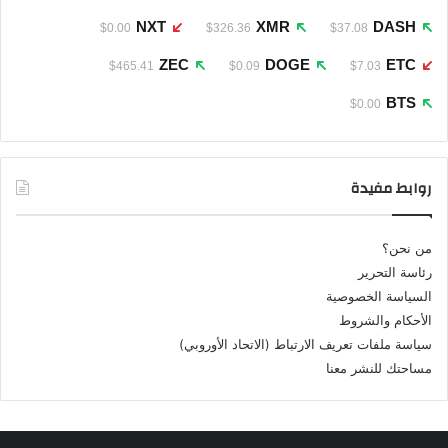
NXT
XMR
DASH
$0.00
$326.36
$37.08
ZEC
DOGE
ETC
$465.41
$0.09
$7.03
BTS
$0.00
روابط مفيدة
من نحن؟
رئاسة التحرير
السياسة الخصوصية
الأحكام والشروط
سياسة ملفات تعريف الارتباط (الاتحاد الأوروبي)
مساحتك للنشر معنا