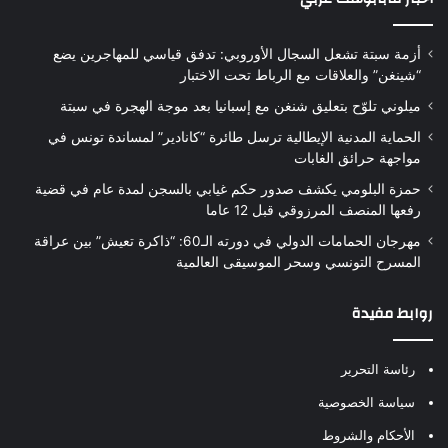
أزمة سبتة تشعل السجال الأوروبي: تدفق قياسي للمهاجرين يضع
“شينغن” والعلاقات مع الرباط تحت الاختبار
ميلوني تلوّح بتعليق شنغن مع إسبانيا بعد موجة الهجرة في سبتة
الحماية المدنية الإيطالية ترسل طائرة “كانادير” لمساندة تونس في
مواجهة حرائق الغابات
حمزة البلومي يكشف صدور حكم غيابي بالسجن لمدة عام في قضية
رفعها المنصف المرزوقي قبل 12 عاما
مهرجان الحمامات الدولي في دورته الـ60: “ذاكرة تعيش” بين عراقة
المسرح التونسي وسحر الموسيقى العالمية
روابط مفيدة
رئاسة التحرير
سياسة الخصوصية
الأحكام والشروط