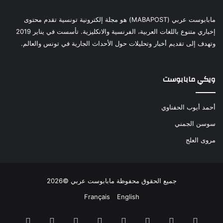
مابابوست عربي (MABAPOST) هو مجلة إلكترونية تونسية تقدم محتوى
إخباري متنوع باللغات العربية، الفرنسية والانكليزية. تأسست في يناير 2019
وتهدف إلى تقديم أخبار وتحليلات حول الأحداث الجارية في تونس والعالم.
ويكي مابابوست
أحمد أيوب الحفناوي
سوسن الجمني
مروى العلج
جميع الحقوق محفوظة مابابوست عربي ©2026
Français
English
ملخص
فيسبوك
‫X
بينتيريست
لينكدإن
‫YouTube
انستقرام
تيلقرام