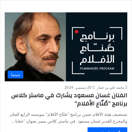
سينما
محمد علي بن عمار
20 ديسمبر، 2024
الفنان غسان مسعود يشارك في ماستر كلاس
برنامج “صُنّاع الأفلام”
تستضيف هيئة الأفلام ضمن برنامج “صُنّاع الأفلام” بموسمه الرابع الفنان
والمخرج القدير غسان مسعود. في ماستر كلاس مميز بعنوان “خفايا…