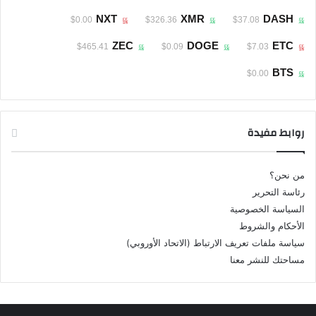
NXT
XMR
DASH
$0.00
$326.36
$37.08
ZEC
DOGE
ETC
$465.41
$0.09
$7.03
BTS
$0.00
روابط مفيدة
من نحن؟
رئاسة التحرير
السياسة الخصوصية
الأحكام والشروط
سياسة ملفات تعريف الارتباط (الاتحاد الأوروبي)
مساحتك للنشر معنا