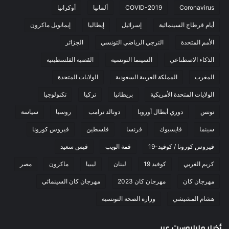
Coronavirus
COVID-2019
ألمانيا
أوكرانيا
أيام قرطاج السينمائية
إسرائيل
إيطاليا
إيمانويل ماكرون
الأمم المتحدة
الترجي الرياضي التونسي
الجزائر
الذكاء الاصطناعي
السينما التونسية
القضية الفلسطينية
المغرب
المملكة العربية السعودية
الولايات المتحدة
الولايات المتحدة الأمريكية
بريطانيا
تركيا
تكنولوجيا
تونس
دوري أبطال أوروبا
دونالد ترامب
روسيا
سياسة
سينما
فايسبوك
فرنسا
فلسطين
فيروس كورونا
فيروس كورونا / كوفيد-19
قمة الويب
قيس سعيد
كريم الغربي
كوفيد 19
لبنان
ليبيا
ماكرون
مصر
مهرجان كان
مهرجان كان 2023
مهرجان كان السينمائي
هشام المشيشي
وزارة الصحة التونسية
أخبار مابابوست عربي