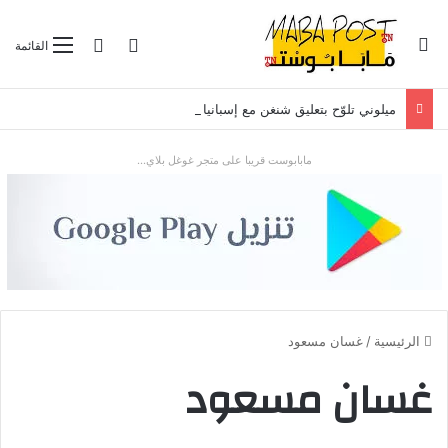
بحث عن
تسجيل الدخول
الوضع المظلم
القائمة
ميلوني تلوّح بتعليق شنغن مع إسبانيا بعد موجة الهجرة في سبتة
مابابوست قريبا على متجر غوغل بلاي...
الرئيسية
/
غسان مسعود
غسان مسعود