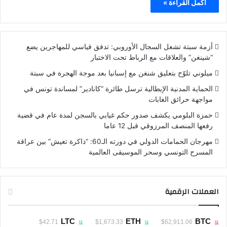
أكمل القراءة »
أزمة سبتة تشعل السجال الأوروبي: تدفق قياسي للمهاجرين يضع
“شينغن” والعلاقات مع الرباط تحت الاختبار
ميلوني تلوّح بتعليق شنغن مع إسبانيا بعد موجة الهجرة في سبتة
الحماية المدنية الإيطالية ترسل طائرة “كانادير” لمساندة تونس في
مواجهة حرائق الغابات
حمزة البلومي يكشف صدور حكم غيابي بالسجن لمدة عام في قضية
رفعها المنصف المرزوقي قبل 12 عاما
مهرجان الحمامات الدولي في دورته الـ60: “ذاكرة تعيش” بين عراقة
المسرح التونسي وسحر الموسيقى العالمية
العملات الرقمية
LTC
ETH
BTC
$42.71
$1,673.33
$62,911.06