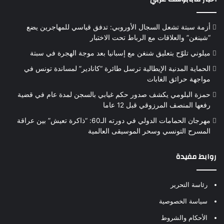
أزمة سبتة تشعل السجال الأوروبي: تدفق قياسي للمهاجرين يضع
“شينغن” والعلاقات مع الرباط تحت الاختبار
ميلوني تلوّح بتعليق شنغن مع إسبانيا بعد موجة الهجرة في سبتة
الحماية المدنية الإيطالية ترسل طائرة “كانادير” لمساندة تونس في
مواجهة حرائق الغابات
حمزة البلومي يكشف صدور حكم غيابي بالسجن لمدة عام في قضية
رفعها المنصف المرزوقي قبل 12 عاما
مهرجان الحمامات الدولي في دورته الـ60: “ذاكرة تعيش” بين عراقة
المسرح التونسي وسحر الموسيقى العالمية
روابط مفيدة
رئاسة التحرير
سياسة الخصوصية
الأحكام والشروط