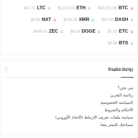
LTC
ETH
BTC
$42.71
$1,673.33
$62,911.06
NXT
XMR
DASH
$0.00
$326.36
$37.08
ZEC
DOGE
ETC
$465.41
$0.09
$7.03
BTS
$0.00
روابط مفيدة
من نحن؟
رئاسة التحرير
السياسة الخصوصية
الأحكام والشروط
سياسة ملفات تعريف الارتباط (الاتحاد الأوروبي)
مساحتك للنشر معنا