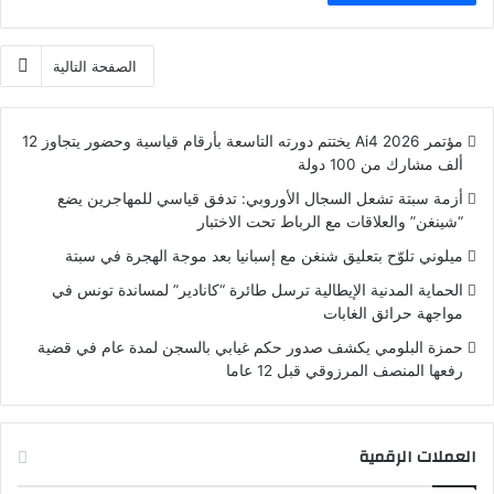
الصفحة التالية
مؤتمر Ai4 2026 يختتم دورته التاسعة بأرقام قياسية وحضور يتجاوز 12
ألف مشارك من 100 دولة
أزمة سبتة تشعل السجال الأوروبي: تدفق قياسي للمهاجرين يضع
“شينغن” والعلاقات مع الرباط تحت الاختبار
ميلوني تلوّح بتعليق شنغن مع إسبانيا بعد موجة الهجرة في سبتة
الحماية المدنية الإيطالية ترسل طائرة “كانادير” لمساندة تونس في
مواجهة حرائق الغابات
حمزة البلومي يكشف صدور حكم غيابي بالسجن لمدة عام في قضية
رفعها المنصف المرزوقي قبل 12 عاما
العملات الرقمية