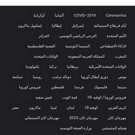
Coronavirus
COVID-2019
ألمانيا
أوكرانيا
أيام قرطاج السينمائية
إسرائيل
إيطاليا
إيمانويل ماكرون
الأمم المتحدة
الترجي الرياضي التونسي
الجزائر
الذكاء الاصطناعي
السينما التونسية
القضية الفلسطينية
المغرب
المملكة العربية السعودية
الولايات المتحدة
الولايات المتحدة الأمريكية
بريطانيا
تركيا
تكنولوجيا
تونس
دوري أبطال أوروبا
دونالد ترامب
روسيا
سياسة
سينما
فايسبوك
فرنسا
فلسطين
فيروس كورونا
فيروس كورونا / كوفيد-19
قمة الويب
قيس سعيد
كريم الغربي
كوفيد 19
لبنان
ليبيا
ماكرون
مصر
مهرجان كان
مهرجان كان 2023
مهرجان كان السينمائي
هشام المشيشي
وزارة الصحة التونسية