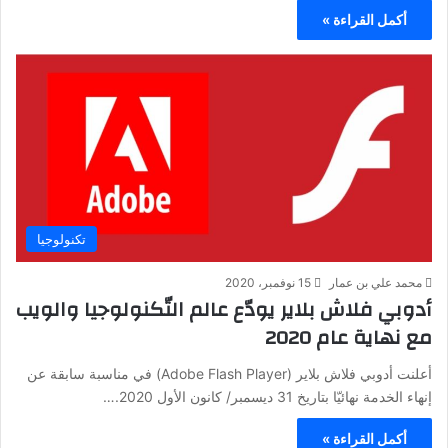
أكمل القراءة »
تكنولوجيا
محمد علي بن عمار
15 نوفمبر، 2020
أدوبي فلاش بلاير يودّع عالم التّكنولوجيا والويب
مع نهاية عام 2020
أعلنت أدوبي فلاش بلاير (Adobe Flash Player) في مناسبة سابقة عن
إنهاء الخدمة نهائيّا بتاريخ 31 ديسمبر/ كانون الأول 2020.…
أكمل القراءة »