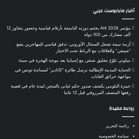
أخبار مابابوست عربي
مؤتمر Ai4 2026 يختتم دورته التاسعة بأرقام قياسية وحضور يتجاوز 12
ألف مشارك من 100 دولة
أزمة سبتة تشعل السجال الأوروبي: تدفق قياسي للمهاجرين يضع
“شينغن” والعلاقات مع الرباط تحت الاختبار
ميلوني تلوّح بتعليق شنغن مع إسبانيا بعد موجة الهجرة في سبتة
الحماية المدنية الإيطالية ترسل طائرة “كانادير” لمساندة تونس في
مواجهة حرائق الغابات
حمزة البلومي يكشف صدور حكم غيابي بالسجن لمدة عام في قضية
رفعها المنصف المرزوقي قبل 12 عاما
روابط مفيدة
رئاسة التحرير
سياسة الخصوصية