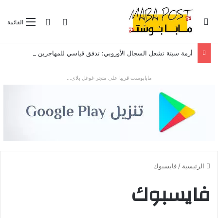
بحث عن
تسجيل الدخول
الوضع المظلم
القائمة
أزمة سبتة تشعل السجال الأوروبي: تدفق قياسي للمهاجرين يضع “شينغن” والعلاقات مع الرباط تحت الاختبار
مابابوست قريبا على متجر غوغل بلاي...
الرئيسية
/
فايسبوك
فايسبوك