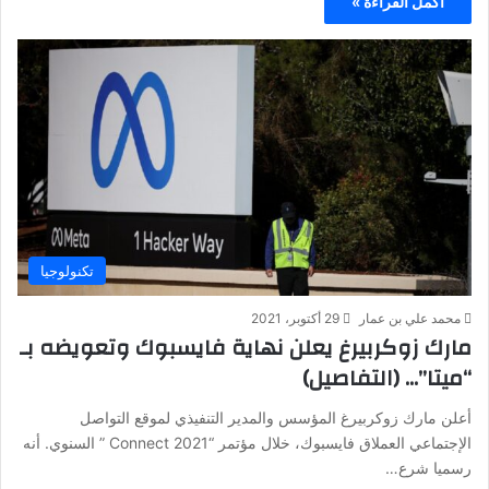
أكمل القراءة »
تكنولوجيا
محمد علي بن عمار
29 أكتوبر، 2021
مارك زوكربيرغ يعلن نهاية فايسبوك وتعويضه بـ
“ميتا”… (التفاصيل)
أعلن مارك زوكربيرغ المؤسس والمدير التنفيذي لموقع التواصل
الإجتماعي العملاق فايسبوك، خلال مؤتمر “Connect 2021 ” السنوي. أنه
رسميا شرع…