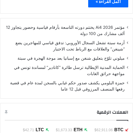
أكمل القراءة »
مؤتمر Ai4 2026 يختتم دورته التاسعة بأرقام قياسية وحضور يتجاوز 12
ألف مشارك من 100 دولة
أزمة سبتة تشعل السجال الأوروبي: تدفق قياسي للمهاجرين يضع
“شينغن” والعلاقات مع الرباط تحت الاختبار
ميلوني تلوّح بتعليق شنغن مع إسبانيا بعد موجة الهجرة في سبتة
الحماية المدنية الإيطالية ترسل طائرة “كانادير” لمساندة تونس في
مواجهة حرائق الغابات
حمزة البلومي يكشف صدور حكم غيابي بالسجن لمدة عام في قضية
رفعها المنصف المرزوقي قبل 12 عاما
العملات الرقمية
LTC
ETH
BTC
$42.71
$1,673.33
$62,911.06