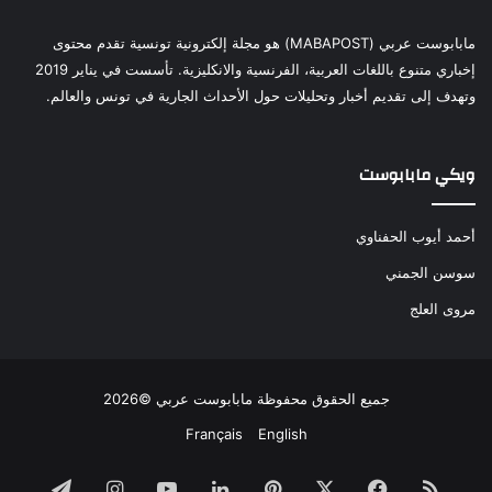
مابابوست عربي (MABAPOST) هو مجلة إلكترونية تونسية تقدم محتوى
إخباري متنوع باللغات العربية، الفرنسية والانكليزية. تأسست في يناير 2019
وتهدف إلى تقديم أخبار وتحليلات حول الأحداث الجارية في تونس والعالم.
ويكي مابابوست
أحمد أيوب الحفناوي
سوسن الجمني
مروى العلج
جميع الحقوق محفوظة مابابوست عربي ©2026
Français
English
ملخص
فيسبوك
‫X
بينتيريست
لينكدإن
‫YouTube
انستقرام
تيلقرام