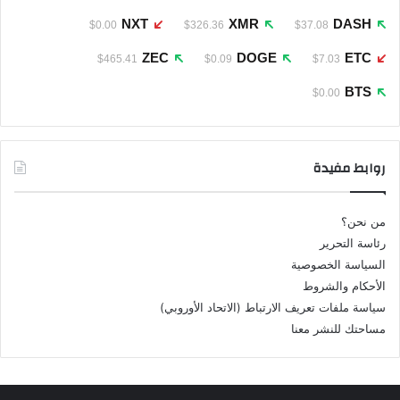
NXT
XMR
DASH
$0.00
$326.36
$37.08
ZEC
DOGE
ETC
$465.41
$0.09
$7.03
BTS
$0.00
روابط مفيدة
من نحن؟
رئاسة التحرير
السياسة الخصوصية
الأحكام والشروط
سياسة ملفات تعريف الارتباط (الاتحاد الأوروبي)
مساحتك للنشر معنا