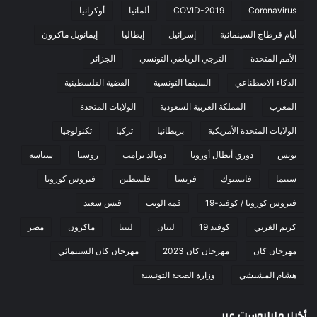
Coronavirus
COVID-2019
ألمانيا
أوكرانيا
أيام قرطاج السينمائية
إسرائيل
إيطاليا
إيمانويل ماكرون
الأمم المتحدة
الترجي الرياضي التونسي
الجزائر
الذكاء الاصطناعي
السينما التونسية
القضية الفلسطينية
المغرب
المملكة العربية السعودية
الولايات المتحدة
الولايات المتحدة الأمريكية
بريطانيا
تركيا
تكنولوجيا
تونس
دوري أبطال أوروبا
دونالد ترامب
روسيا
سياسة
سينما
فايسبوك
فرنسا
فلسطين
فيروس كورونا
فيروس كورونا / كوفيد-19
قمة الويب
قيس سعيد
كريم الغربي
كوفيد 19
لبنان
ليبيا
ماكرون
مصر
مهرجان كان
مهرجان كان 2023
مهرجان كان السينمائي
هشام المشيشي
وزارة الصحة التونسية
أخبار مابابوست عربي