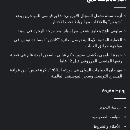
أزمة سبتة تشعل السجال الأوروبي: تدفق قياسي للمهاجرين يضع
“شينغن” والعلاقات مع الرباط تحت الاختبار
ميلوني تلوّح بتعليق شنغن مع إسبانيا بعد موجة الهجرة في سبتة
الحماية المدنية الإيطالية ترسل طائرة “كانادير” لمساندة تونس في
مواجهة حرائق الغابات
حمزة البلومي يكشف صدور حكم غيابي بالسجن لمدة عام في قضية
رفعها المنصف المرزوقي قبل 12 عاما
مهرجان الحمامات الدولي في دورته الـ60: “ذاكرة تعيش” بين عراقة
المسرح التونسي وسحر الموسيقى العالمية
روابط مفيدة
رئاسة التحرير
سياسة الخصوصية
الأحكام والشروط