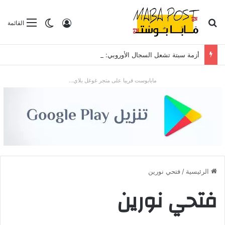
بحث عن
تسجيل الدخول
الوضع المظلم
القائمة
أزمة سبتة تشعل السجال الأوروبي: تدفق قياسي للمهاجرين يضع “شينغن” والعلاقات مع الرباط تحت الاختبار
مابابوست قريبا على متجر غوغل بلاي...
الرئيسية
/
فتحي نورين
فتحي نورين