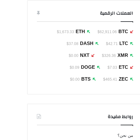
العملات الرقمية
ETH
BTC
$1,673.33
$62,911.06
DASH
LTC
$37.08
$42.71
NXT
XMR
$0.00
$326.36
DOGE
ETC
$0.09
$7.03
BTS
ZEC
$0.00
$465.41
روابط مفيدة
من نحن؟