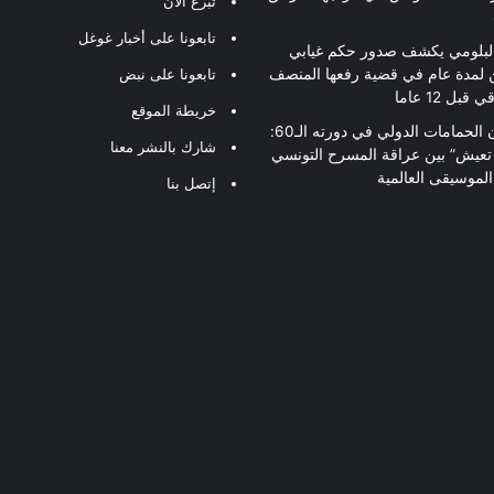
تبرع الآن
تابعونا على أخبار غوغل
لبلومي يكشف صدور حكم غيابي
 لمدة عام في قضية رفعها المنصف
تابعونا على نبض
قبل 12 عاما
خريطة الموقع
مهرجان الحمامات الدولي في دورته الـ60:
شارك بالنشر معنا
 تعيش” بين عراقة المسرح التونسي
لموسيقى العالمية
إتصل بنا