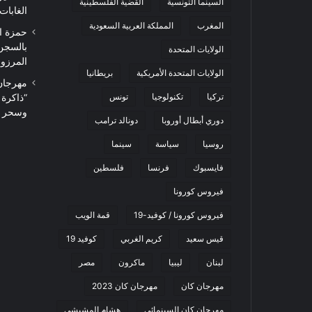
السينما التونسية
القضية الفلسطينية
الغابات
المغرب
المملكة العربية السعودية
حمزة ا
بالسجن
الولايات المتحدة
المرزوقي 
الولايات المتحدة الأمريكية
بريطانيا
تركيا
تكنولوجيا
تونس
“ذاكرة
وسحر ا
دوري أبطال أوروبا
دونالد ترامب
روسيا
سياسة
سينما
فايسبوك
فرنسا
فلسطين
فيروس كورونا
فيروس كورونا / كوفيد-19
قمة الويب
قيس سعيد
كريم الغربي
كوفيد 19
لبنان
ليبيا
ماكرون
مصر
مهرجان كان
مهرجان كان 2023
مهرجان كان السينمائي
هشام المشيشي