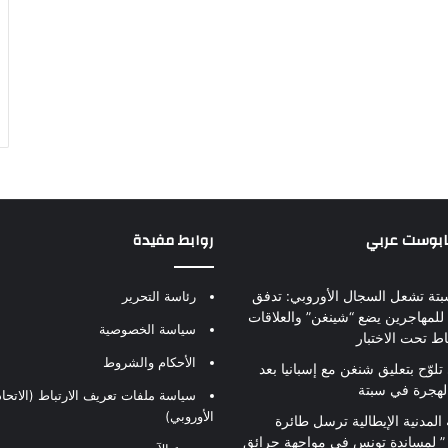
بابوست عربي
روابط مفيدة
بتة تشعل السجال الأوروبي: تدفق
رئاسة التحرير
للمهاجرين يضع “شينغن” والعلاقات
سياسة الخصوصية
اط تحت الاختبار
الأحكام والشروط
تلوّح بتعليق شنغن مع إسبانيا بعد
لهجرة في سبتة
سياسة ملفات تعريف الارتباط (الاتحاد
الأوروبي)
 المدنية الإيطالية ترسل طائرة
ير” لمساندة تونس في مواجهة حرائق