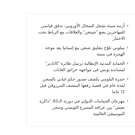
أزمة سبتة تشعل السجال الأوروبي: تدفق قياسي
للمهاجرين يضع “شينغن” والعلاقات مع الرباط تحت
الاختبار
ميلوني تلوّح بتعليق شنغن مع إسبانيا بعد موجة
الهجرة في سبتة
الحماية المدنية الإيطالية ترسل طائرة “كانادير”
لمساندة تونس في مواجهة حرائق الغابات
حمزة البلومي يكشف صدور حكم غيابي بالسجن
لمدة عام في قضية رفعها المنصف المرزوقي قبل
12 عاما
مهرجان الحمامات الدولي في دورته الـ60: “ذاكرة
تعيش” بين عراقة المسرح التونسي وسحر
الموسيقى العالمية