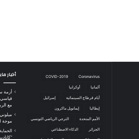
أخبار ما
COVID-2019
Coronavirus
ألمانيا
أوكرانيا
أزمة س
أيام قرطاج السينمائية
إسرائيل
قياسي 
مع الرب
إيطاليا
إيمانويل ماكرون
ميلوني 
الأمم المتحدة
الترجي الرياضي التونسي
موجة ا
الجزائر
الذكاء الاصطناعي
الحماية
“كاناد