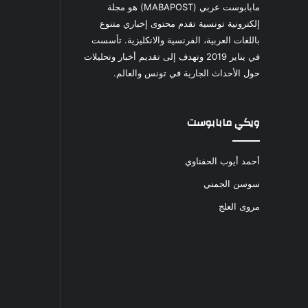
مابابوست عربي (MABAPOST) هو مجلة
إلكترونية تونسية تقدم محتوى إخباري متنوع
باللغات العربية، الفرنسية والانكليزية. تأسست
في يناير 2019 وتهدف إلى تقديم أخبار وتحليلات
حول الأحداث الجارية في تونس والعالم.
ويكي مابابوست
أحمد أيوب الحفناوي
سوسن الجمني
مروى العلج