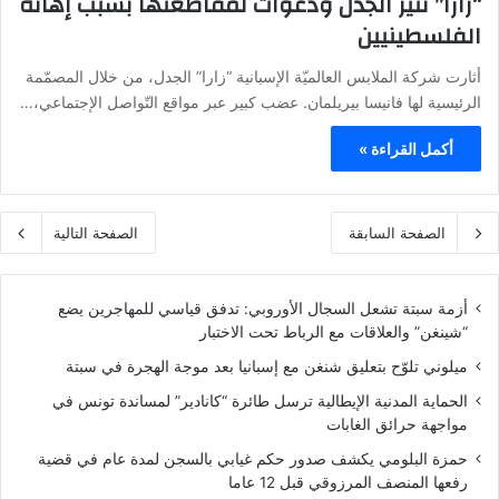
“زارا” تثير الجدل ودعوات لمقاطعتها بسبب إهانة
الفلسطينيين
أثارت شركة الملابس العالميّة الإسبانية “زارا” الجدل، من خلال المصمّمة
الرئيسية لها فانيسا بيريلمان. عضب كبير عبر مواقع التّواصل الإجتماعي،…
أكمل القراءة »
الصفحة السابقة
الصفحة التالية
أزمة سبتة تشعل السجال الأوروبي: تدفق قياسي للمهاجرين يضع
“شينغن” والعلاقات مع الرباط تحت الاختبار
ميلوني تلوّح بتعليق شنغن مع إسبانيا بعد موجة الهجرة في سبتة
الحماية المدنية الإيطالية ترسل طائرة “كانادير” لمساندة تونس في
مواجهة حرائق الغابات
حمزة البلومي يكشف صدور حكم غيابي بالسجن لمدة عام في قضية
رفعها المنصف المرزوقي قبل 12 عاما