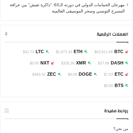
مهرجان الحمامات الدولي في دورته الـ60: “ذاكرة تعيش” بين عراقة
المسرح التونسي وسحر الموسيقى العالمية
العملات الرقمية
LTC
ETH
BTC
$42.71
$1,673.33
$62,911.06
NXT
XMR
DASH
$0.00
$326.36
$37.08
ZEC
DOGE
ETC
$465.41
$0.09
$7.03
BTS
$0.00
روابط مفيدة
من نحن؟