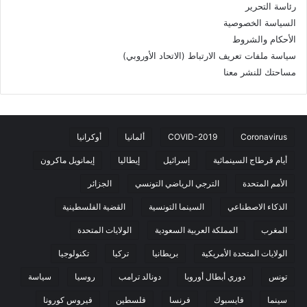
رئاسة التحرير
السياسة الخصوصية
الأحكام والشروط
سياسة ملفات تعريف الارتباط (الاتحاد الأوروبي)
مساحتك للنشر معنا
Coronavirus
COVID-2019
ألمانيا
أوكرانيا
أيام قرطاج السينمائية
إسرائيل
إيطاليا
إيمانويل ماكرون
الأمم المتحدة
الترجي الرياضي التونسي
الجزائر
الذكاء الاصطناعي
السينما التونسية
القضية الفلسطينية
المغرب
المملكة العربية السعودية
الولايات المتحدة
الولايات المتحدة الأمريكية
بريطانيا
تركيا
تكنولوجيا
تونس
دوري أبطال أوروبا
دونالد ترامب
روسيا
سياسة
سينما
فايسبوك
فرنسا
فلسطين
فيروس كورونا