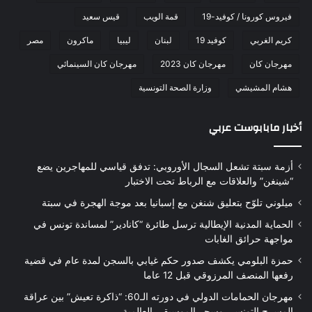
فيروس كورونا / كوفيد-19
قمة الويب
قيس سعيد
كريم الغربي
كوفيد 19
لبنان
ليبيا
ماكرون
مصر
مهرجان كان
مهرجان كان 2023
مهرجان كان السينمائي
هشام المشيشي
وزارة الصحة التونسية
أخبار مابابوست عربي
أزمة سبتة تشعل السجال الأوروبي: تدفق قياسي للمهاجرين يضع
“شينغن” والعلاقات مع الرباط تحت الاختبار
ميلوني تلوّح بتعليق شنغن مع إسبانيا بعد موجة الهجرة في سبتة
الحماية المدنية الإيطالية ترسل طائرة “كانادير” لمساندة تونس في
مواجهة حرائق الغابات
حمزة البلومي يكشف صدور حكم غيابي بالسجن لمدة عام في قضية
رفعها المنصف المرزوقي قبل 12 عاما
مهرجان الحمامات الدولي في دورته الـ60: “ذاكرة تعيش” بين عراقة
المسرح التونسي وسحر الموسيقى العالمية