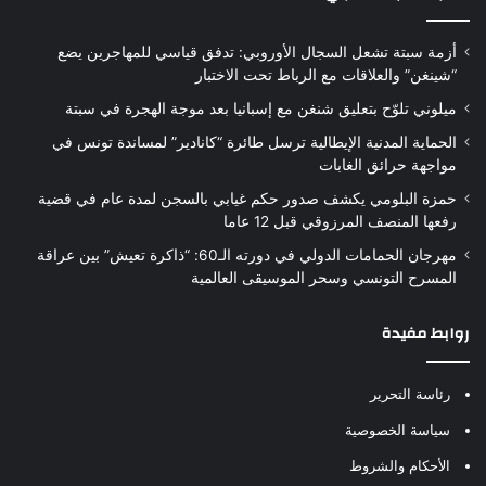
أزمة سبتة تشعل السجال الأوروبي: تدفق قياسي للمهاجرين يضع
“شينغن” والعلاقات مع الرباط تحت الاختبار
ميلوني تلوّح بتعليق شنغن مع إسبانيا بعد موجة الهجرة في سبتة
الحماية المدنية الإيطالية ترسل طائرة “كانادير” لمساندة تونس في
مواجهة حرائق الغابات
حمزة البلومي يكشف صدور حكم غيابي بالسجن لمدة عام في قضية
رفعها المنصف المرزوقي قبل 12 عاما
مهرجان الحمامات الدولي في دورته الـ60: “ذاكرة تعيش” بين عراقة
المسرح التونسي وسحر الموسيقى العالمية
روابط مفيدة
رئاسة التحرير
سياسة الخصوصية
الأحكام والشروط