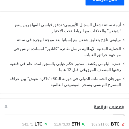
أزمة سبتة تشعل السجال الأوروبي: تدفق قياسي للمهاجرين يضع
“شينغن” والعلاقات مع الرباط تحت الاختبار
ميلوني تلوّح بتعليق شنغن مع إسبانيا بعد موجة الهجرة في سبتة
الحماية المدنية الإيطالية ترسل طائرة “كانادير” لمساندة تونس في
مواجهة حرائق الغابات
حمزة البلومي يكشف صدور حكم غيابي بالسجن لمدة عام في قضية
رفعها المنصف المرزوقي قبل 12 عاما
مهرجان الحمامات الدولي في دورته الـ60: “ذاكرة تعيش” بين عراقة
المسرح التونسي وسحر الموسيقى العالمية
العملات الرقمية
LTC
ETH
BTC
$42.71
$1,673.33
$62,911.06