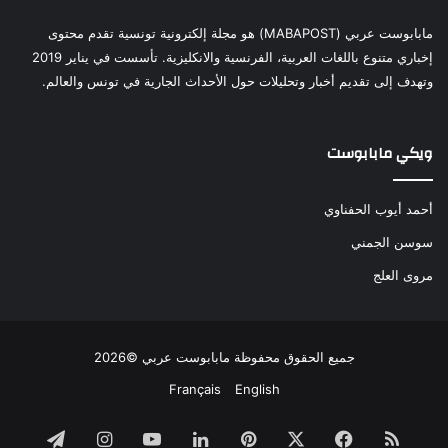
مابابوست عربي (MABAPOST) هو مجلة إلكترونية تونسية تقدم محتوى
إخباري متنوع باللغات العربية، الفرنسية والانكليزية. تأسست في يناير 2019
وتهدف إلى تقديم أخبار وتحليلات حول الأحداث الجارية في تونس والعالم.
ويكي مابابوست
أحمد أيوب الحفناوي
سوسن الجمني
مروى العلج
جميع الحقوق محفوظة مابابوست عربي ©2026
Français
English
ملخص
فيسبوك
‫X
بينتيريست
لينكدإن
‫YouTube
انستقرام
تيلقرام