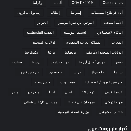
Coronavirus
COVID-2019
ألمانيا
أوكرانيا
أيام قرطاج السينمائية
إسرائيل
إيطاليا
إيمانويل ماكرون
الأمم المتحدة
الترجي الرياضي التونسي
الجزائر
الذكاء الاصطناعي
السينما التونسية
القضية الفلسطينية
المغرب
المملكة العربية السعودية
الولايات المتحدة
الولايات المتحدة الأمريكية
بريطانيا
تركيا
تكنولوجيا
تونس
دوري أبطال أوروبا
دونالد ترامب
روسيا
سياسة
سينما
فايسبوك
فرنسا
فلسطين
فيروس كورونا
فيروس كورونا / كوفيد-19
قمة الويب
قيس سعيد
كريم الغربي
كوفيد 19
لبنان
ليبيا
ماكرون
مصر
مهرجان كان
مهرجان كان 2023
مهرجان كان السينمائي
هشام المشيشي
وزارة الصحة التونسية
أخبار مابابوست عربي