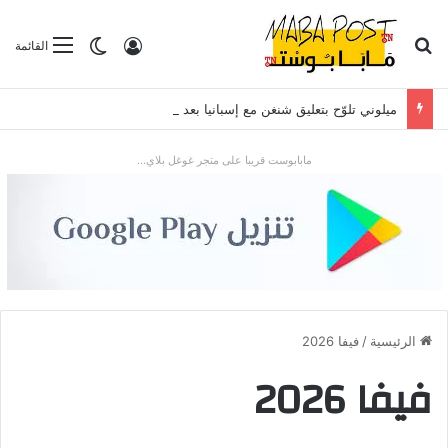
بحث عن
تسجيل الدخول
الوضع المظلم
القائمة
ميلوني تلوّح بتعليق شنغن مع إسبانيا بعد موجة الهجرة في سبتة
مابابوست قريبا على متجر غوغل بلاي...
الرئيسية
/
فيفا 2026
فيفا 2026