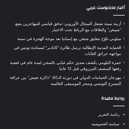
أخبار مابابوست عربي
أزمة سبتة تشعل السجال الأوروبي: تدفق قياسي للمهاجرين يضع
“شينغن” والعلاقات مع الرباط تحت الاختبار
ميلوني تلوّح بتعليق شنغن مع إسبانيا بعد موجة الهجرة في سبتة
الحماية المدنية الإيطالية ترسل طائرة “كانادير” لمساندة تونس في
مواجهة حرائق الغابات
حمزة البلومي يكشف صدور حكم غيابي بالسجن لمدة عام في قضية
رفعها المنصف المرزوقي قبل 12 عاما
مهرجان الحمامات الدولي في دورته الـ60: “ذاكرة تعيش” بين عراقة
المسرح التونسي وسحر الموسيقى العالمية
روابط مفيدة
رئاسة التحرير
سياسة الخصوصية