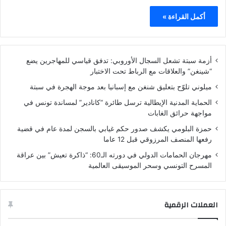
أكمل القراءة »
أزمة سبتة تشعل السجال الأوروبي: تدفق قياسي للمهاجرين يضع
“شينغن” والعلاقات مع الرباط تحت الاختبار
ميلوني تلوّح بتعليق شنغن مع إسبانيا بعد موجة الهجرة في سبتة
الحماية المدنية الإيطالية ترسل طائرة “كانادير” لمساندة تونس في
مواجهة حرائق الغابات
حمزة البلومي يكشف صدور حكم غيابي بالسجن لمدة عام في قضية
رفعها المنصف المرزوقي قبل 12 عاما
مهرجان الحمامات الدولي في دورته الـ60: “ذاكرة تعيش” بين عراقة
المسرح التونسي وسحر الموسيقى العالمية
العملات الرقمية