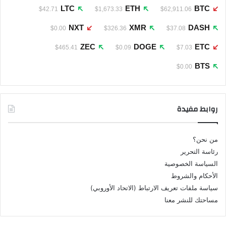
LTC
ETH
BTC
$42.71
$1,673.33
$62,911.06
NXT
XMR
DASH
$0.00
$326.36
$37.08
ZEC
DOGE
ETC
$465.41
$0.09
$7.03
BTS
$0.00
روابط مفيدة
من نحن؟
رئاسة التحرير
السياسة الخصوصية
الأحكام والشروط
سياسة ملفات تعريف الارتباط (الاتحاد الأوروبي)
مساحتك للنشر معنا