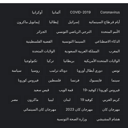
Coronavirus
COVID-2019
ألمانيا
أوكرانيا
أيام قرطاج السينمائية
إسرائيل
إيطاليا
إيمانويل ماكرون
الأمم المتحدة
الترجي الرياضي التونسي
الجزائر
الذكاء الاصطناعي
السينما التونسية
القضية الفلسطينية
المغرب
المملكة العربية السعودية
الولايات المتحدة
الولايات المتحدة الأمريكية
بريطانيا
تركيا
تكنولوجيا
تونس
دوري أبطال أوروبا
دونالد ترامب
روسيا
سياسة
سينما
فايسبوك
فرنسا
فلسطين
فيروس كورونا
فيروس كورونا / كوفيد-19
قمة الويب
قيس سعيد
كريم الغربي
كوفيد 19
لبنان
ليبيا
ماكرون
مصر
مهرجان كان
مهرجان كان 2023
مهرجان كان السينمائي
هشام المشيشي
وزارة الصحة التونسية