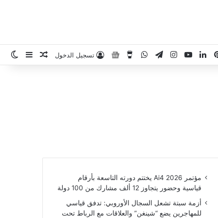
RS
بينتيريست
لينكدإن
‫YouTube
انستقرام
تيلقرام
واتساب
‫Buy Me a Coffee
مابابوست على أخبار غوغل
مقال عشوائ
إضافة عم
الو
تسجيل الدخول
مؤتمر Ai4 2026 يختتم دورته التاسعة بأرقام
قياسية وحضور يتجاوز 12 ألف مشارك من 100 دولة
أزمة سبتة تشعل السجال الأوروبي: تدفق قياسي
للمهاجرين يضع “شينغن” والعلاقات مع الرباط تحت