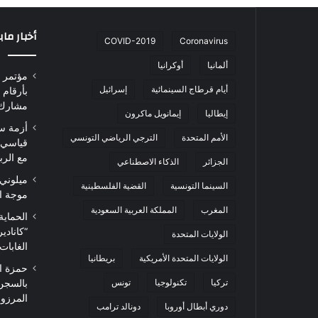
أخبار ما
COVID-2019
Coronavirus
ألمانيا
أوكرانيا
أيام قرطاج السينمائية
إسرائيل
مشارك من 0
إيطاليا
إيمانويل ماكرون
أزمة س
الأمم المتحدة
الترجي الرياضي التونسي
قياسي 
مع الرب
الجزائر
الذكاء الاصطناعي
ميلوني 
السينما التونسية
القضية الفلسطينية
موجة ا
المغرب
المملكة العربية السعودية
الحماية
“كاناد
الولايات المتحدة
الغابات
الولايات المتحدة الأمريكية
بريطانيا
حمزة ا
تركيا
تكنولوجيا
تونس
بالسجن
المرزوقي 
دوري أبطال أوروبا
دونالد ترامب