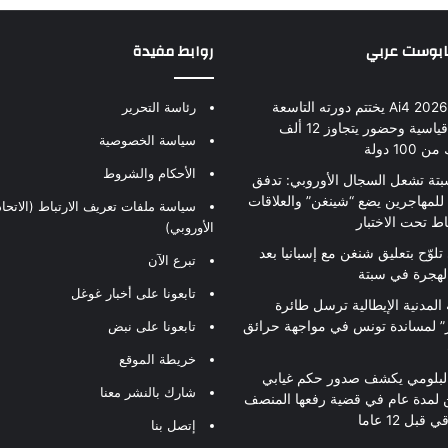
بابوست عربي
روابط مفيدة
مؤتمر Ai4 2026 يختتم دورته التاسعة
رئاسة التحرير
بأرقام قياسية وحضور يتجاوز 12 ألف
سياسة الخصوصية
10 دولة
الأحكام والشروط
بتة تشعل السجال الأوروبي: تدفق
للمهاجرين يضع “شينغن” والعلاقات
سياسة ملفات تعريف الارتباط (الاتحاد
اط تحت الاختبار
الأوروبي)
تلوّح بتعليق شنغن مع إسبانيا بعد
تبرع الآن
لهجرة في سبتة
تابعونا على أخبار غوغل
 المدنية الإيطالية ترسل طائرة
ير” لمساندة تونس في مواجهة حرائق
تابعونا على نبض
خريطة الموقع
لبلومي يكشف صدور حكم غيابي
شارك بالنشر معنا
 لمدة عام في قضية رفعها المنصف
قبل 12 عاما
إتصل بنا