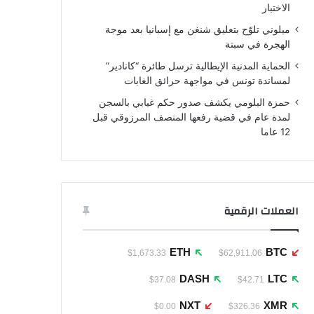
الاختبار
ميلوني تلوّح بتعليق شنغن مع إسبانيا بعد موجة
الهجرة في سبتة
الحماية المدنية الإيطالية ترسل طائرة “كانادير”
لمساندة تونس في مواجهة حرائق الغابات
حمزة البلومي يكشف صدور حكم غيابي بالسجن
لمدة عام في قضية رفعها المنصف المرزوقي قبل
12 عاما
العملات الرقمية
ETH
BTC
$1,673.33
$62,911.06
DASH
LTC
$37.08
$42.71
NXT
XMR
$0.00
$326.36