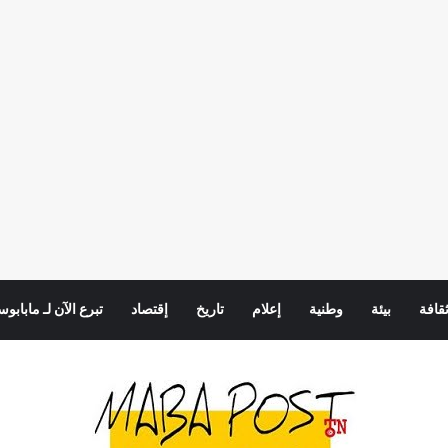
قافة
بيئة
وطنية
إعلام
تاريخ
إقتصاد
تبرع الآن لـ مابابو