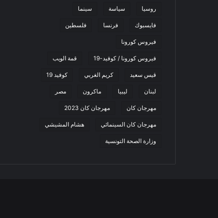
روسيا
سياسة
سينما
فايسبوك
فرنسا
فلسطين
فيروس كورونا
فيروس كورونا / كوفيد-19
قمة الويب
قيس سعيد
كريم الغربي
كوفيد 19
لبنان
ليبيا
ماكرون
مصر
مهرجان كان
مهرجان كان 2023
مهرجان كان السينمائي
هشام المشيشي
وزارة الصحة التونسية