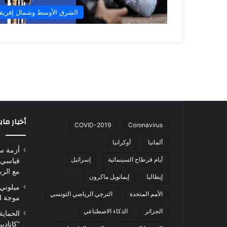
الشرق الأوسط وشمال إفريقي
أخبار ما
COVID-2019
Coronavirus
ألمانيا
أوكرانيا
أزمة س
أيام قرطاج السينمائية
إسرائيل
قياسي 
مع الرب
إيطاليا
إيمانويل ماكرون
ميلوني 
الأمم المتحدة
الترجي الرياضي التونسي
موجة ا
الجزائر
الذكاء الاصطناعي
الحماية
“كاناد