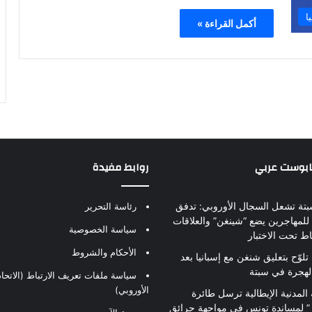
ا
أكمل القراءة »
بابوست عربي
روابط مفيدة
بتة تشعل السجال الأوروبي: تدفق
رئاسة التحرير
للمهاجرين يضع “شينغن” والعلاقات
سياسة الخصوصية
اط تحت الاختبار
الأحكام والشروط
تلوّح بتعليق شنغن مع إسبانيا بعد
لهجرة في سبتة
سياسة ملفات تعريف الارتباط (الاتحاد
الأوروبي)
 المدنية الإيطالية ترسل طائرة
ير” لمساندة تونس في مواجهة حرائق