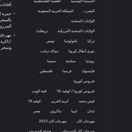
السينما التونسية
القضية الفلسطينية
الغابات
المغرب
المملكة العربية السعودية
حمزة ا
بالسجن
الولايات المتحدة
المرزوقي 
الولايات المتحدة الأمريكية
بريطانيا
تركيا
تكنولوجيا
تونس
“ذاكرة
وسحر ا
دوري أبطال أوروبا
دونالد ترامب
روسيا
سياسة
سينما
فايسبوك
فرنسا
فلسطين
فيروس كورونا
فيروس كورونا / كوفيد-19
قمة الويب
قيس سعيد
كريم الغربي
كوفيد 19
لبنان
ليبيا
ماكرون
مصر
مهرجان كان
مهرجان كان 2023
مهرجان كان السينمائي
هشام المشيشي