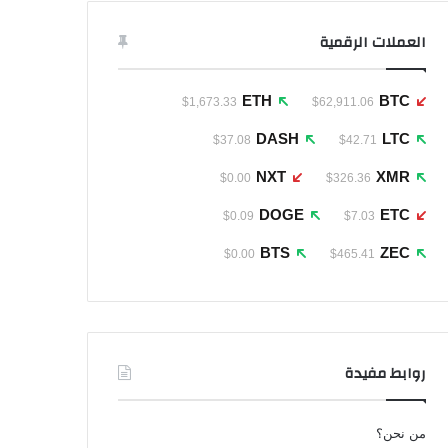
العملات الرقمية
ETH
BTC
$1,673.33
$62,911.06
DASH
LTC
$37.08
$42.71
NXT
XMR
$0.00
$326.36
DOGE
ETC
$0.09
$7.03
BTS
ZEC
$0.00
$465.41
روابط مفيدة
من نحن؟