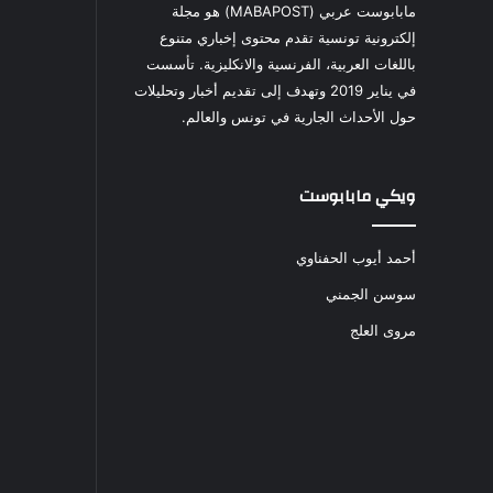
مابابوست عربي (MABAPOST) هو مجلة
إلكترونية تونسية تقدم محتوى إخباري متنوع
باللغات العربية، الفرنسية والانكليزية. تأسست
في يناير 2019 وتهدف إلى تقديم أخبار وتحليلات
حول الأحداث الجارية في تونس والعالم.
ويكي مابابوست
أحمد أيوب الحفناوي
سوسن الجمني
مروى العلج