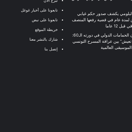
تبرع الآن
تابعونا على أخبار غوغل
لبلومي يكشف صدور حكم غيابي
 لمدة عام في قضية رفعها المنصف
تابعونا على نبض
قبل 12 عاما
خريطة الموقع
مهرجان الحمامات الدولي في دورته الـ60:
شارك بالنشر معنا
 تعيش” بين عراقة المسرح التونسي
لموسيقى العالمية
إتصل بنا