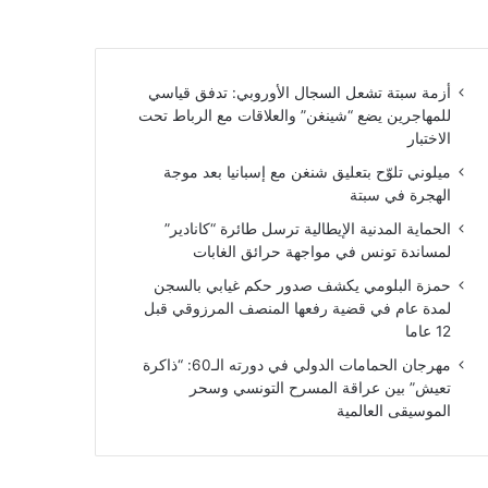
أزمة سبتة تشعل السجال الأوروبي: تدفق قياسي
للمهاجرين يضع “شينغن” والعلاقات مع الرباط تحت
الاختبار
ميلوني تلوّح بتعليق شنغن مع إسبانيا بعد موجة
الهجرة في سبتة
الحماية المدنية الإيطالية ترسل طائرة “كانادير”
لمساندة تونس في مواجهة حرائق الغابات
حمزة البلومي يكشف صدور حكم غيابي بالسجن
لمدة عام في قضية رفعها المنصف المرزوقي قبل
12 عاما
مهرجان الحمامات الدولي في دورته الـ60: “ذاكرة
تعيش” بين عراقة المسرح التونسي وسحر
الموسيقى العالمية