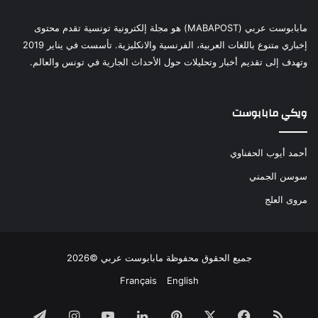
مابابوست عربي (MABAPOST) هو مجلة إلكترونية تونسية تقدم محتوى
إخباري متنوع باللغات العربية، الفرنسية والانكليزية. تأسست في يناير 2019
وتهدف إلى تقديم أخبار وتحليلات حول الأحداث الجارية في تونس والعالم.
ويكي مابابوست
أحمد أيوب الحفناوي
سوسن الجمني
مروى العلج
جميع الحقوق محفوظة مابابوست عربي ©2026
Français
English
ملخص
فيسبوك
‫X
بينتيريست
لينكدإن
‫YouTube
انستقرام
تيلقرام