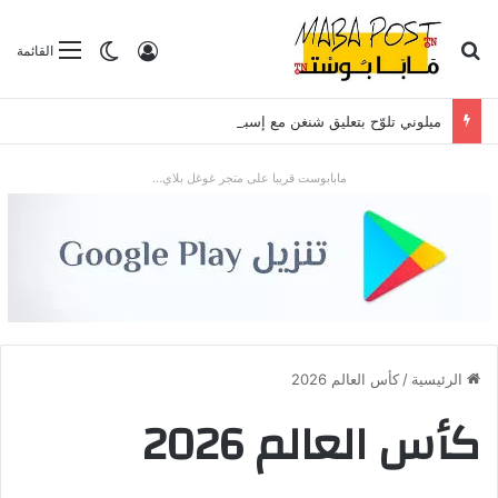
بحث عن
تسجيل الدخول
الوضع المظلم
القائمة
ميلوني تلوّح بتعليق شنغن مع إسبانيا بعد موجة الهجرة في سبتة
مابابوست قريبا على متجر غوغل بلاي...
الرئيسية
/
كأس العالم 2026
كأس العالم 2026