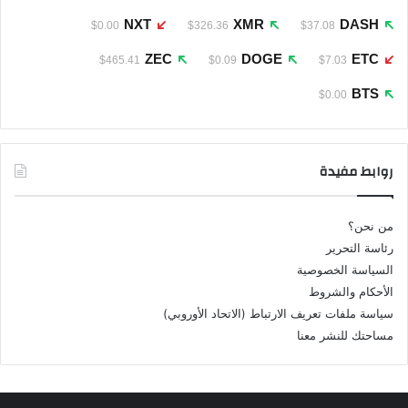
NXT
XMR
DASH
$0.00
$326.36
$37.08
ZEC
DOGE
ETC
$465.41
$0.09
$7.03
BTS
$0.00
روابط مفيدة
من نحن؟
رئاسة التحرير
السياسة الخصوصية
الأحكام والشروط
سياسة ملفات تعريف الارتباط (الاتحاد الأوروبي)
مساحتك للنشر معنا