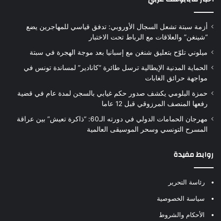
أزمة سبتة تشعل السجال الأوروبي: تدفق قياسي للمهاجرين يضع
“شينغن” والعلاقات مع الرباط تحت الاختبار
ميلوني تلوّح بتعليق شنغن مع إسبانيا بعد موجة الهجرة في سبتة
الحماية المدنية الإيطالية ترسل طائرة “كانادير” لمساندة تونس في
مواجهة حرائق الغابات
حمزة البلومي يكشف صدور حكم غيابي بالسجن لمدة عام في قضية
رفعها المنصف المرزوقي قبل 12 عاما
مهرجان الحمامات الدولي في دورته الـ60: “ذاكرة تعيش” بين عراقة
المسرح التونسي وسحر الموسيقى العالمية
روابط مفيدة
رئاسة التحرير
سياسة الخصوصية
الأحكام والشروط