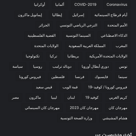
Coronavirus
COVID-2019
ألمانيا
أوكرانيا
أيام قرطاج السينمائية
إسرائيل
إيطاليا
إيمانويل ماكرون
الأمم المتحدة
الترجي الرياضي التونسي
الجزائر
الذكاء الاصطناعي
السينما التونسية
القضية الفلسطينية
المغرب
المملكة العربية السعودية
الولايات المتحدة
الولايات المتحدة الأمريكية
بريطانيا
تركيا
تكنولوجيا
تونس
دوري أبطال أوروبا
دونالد ترامب
روسيا
سياسة
سينما
فايسبوك
فرنسا
فلسطين
فيروس كورونا
فيروس كورونا / كوفيد-19
قمة الويب
قيس سعيد
كريم الغربي
كوفيد 19
لبنان
ليبيا
ماكرون
مصر
مهرجان كان
مهرجان كان 2023
مهرجان كان السينمائي
هشام المشيشي
وزارة الصحة التونسية
أخبار مابابوست عربي