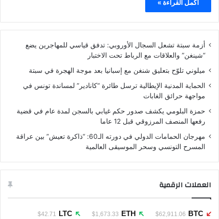
أكمل القراءة »
أزمة سبتة تشعل السجال الأوروبي: تدفق قياسي للمهاجرين يضع
“شينغن” والعلاقات مع الرباط تحت الاختبار
ميلوني تلوّح بتعليق شنغن مع إسبانيا بعد موجة الهجرة في سبتة
الحماية المدنية الإيطالية ترسل طائرة “كانادير” لمساندة تونس في
مواجهة حرائق الغابات
حمزة البلومي يكشف صدور حكم غيابي بالسجن لمدة عام في قضية
رفعها المنصف المرزوقي قبل 12 عاما
مهرجان الحمامات الدولي في دورته الـ60: “ذاكرة تعيش” بين عراقة
المسرح التونسي وسحر الموسيقى العالمية
العملات الرقمية
LTC
ETH
BTC
$42.71
$1,673.33
$62,911.06