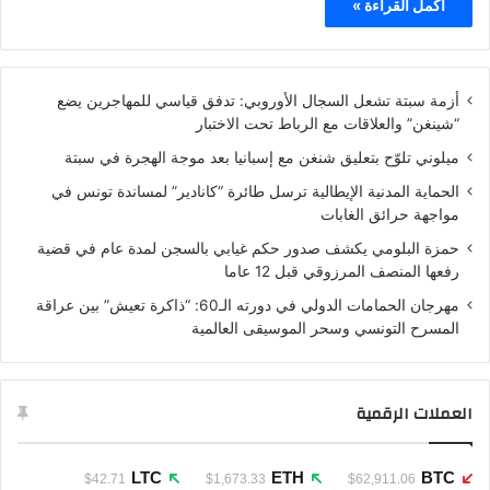
أكمل القراءة »
أزمة سبتة تشعل السجال الأوروبي: تدفق قياسي للمهاجرين يضع
“شينغن” والعلاقات مع الرباط تحت الاختبار
ميلوني تلوّح بتعليق شنغن مع إسبانيا بعد موجة الهجرة في سبتة
الحماية المدنية الإيطالية ترسل طائرة “كانادير” لمساندة تونس في
مواجهة حرائق الغابات
حمزة البلومي يكشف صدور حكم غيابي بالسجن لمدة عام في قضية
رفعها المنصف المرزوقي قبل 12 عاما
مهرجان الحمامات الدولي في دورته الـ60: “ذاكرة تعيش” بين عراقة
المسرح التونسي وسحر الموسيقى العالمية
العملات الرقمية
LTC
ETH
BTC
$42.71
$1,673.33
$62,911.06