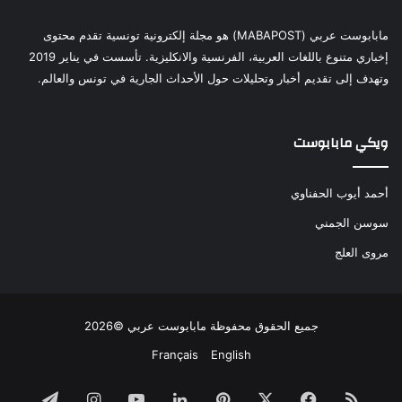
مابابوست عربي (MABAPOST) هو مجلة إلكترونية تونسية تقدم محتوى
إخباري متنوع باللغات العربية، الفرنسية والانكليزية. تأسست في يناير 2019
وتهدف إلى تقديم أخبار وتحليلات حول الأحداث الجارية في تونس والعالم.
ويكي مابابوست
أحمد أيوب الحفناوي
سوسن الجمني
مروى العلج
جميع الحقوق محفوظة مابابوست عربي ©2026
Français
English
ملخص
فيسبوك
‫X
بينتيريست
لينكدإن
‫YouTube
انستقرام
تيلقرام