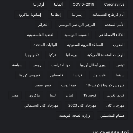
Coronavirus
COVID-2019
ألمانيا
أوكرانيا
أيام قرطاج السينمائية
إسرائيل
إيطاليا
إيمانويل ماكرون
الأمم المتحدة
الترجي الرياضي التونسي
الجزائر
الذكاء الاصطناعي
السينما التونسية
القضية الفلسطينية
المغرب
المملكة العربية السعودية
الولايات المتحدة
الولايات المتحدة الأمريكية
بريطانيا
تركيا
تكنولوجيا
تونس
دوري أبطال أوروبا
دونالد ترامب
روسيا
سياسة
سينما
فايسبوك
فرنسا
فلسطين
فيروس كورونا
فيروس كورونا / كوفيد-19
قمة الويب
قيس سعيد
كريم الغربي
كوفيد 19
لبنان
ليبيا
ماكرون
مصر
مهرجان كان
مهرجان كان 2023
مهرجان كان السينمائي
هشام المشيشي
وزارة الصحة التونسية
أخبار مابابوست عربي