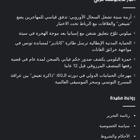
أزمة سبتة تشعل السجال الأوروبي: تدفق قياسي للمهاجرين يضع
“شينغن” والعلاقات مع الرباط تحت الاختبار
ميلوني تلوّح بتعليق شنغن مع إسبانيا بعد موجة الهجرة في سبتة
الحماية المدنية الإيطالية ترسل طائرة “كانادير” لمساندة تونس في
مواجهة حرائق الغابات
حمزة البلومي يكشف صدور حكم غيابي بالسجن لمدة عام في قضية
رفعها المنصف المرزوقي قبل 12 عاما
مهرجان الحمامات الدولي في دورته الـ60: “ذاكرة تعيش” بين عراقة
المسرح التونسي وسحر الموسيقى العالمية
روابط مفيدة
رئاسة التحرير
سياسة الخصوصية
الأحكام والشروط