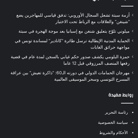
أزمة سبتة تشعل السجال الأوروبي: تدفق قياسي للمهاجرين يضع
“شينغن” والعلاقات مع الرباط تحت الاختبار
ميلوني تلوّح بتعليق شنغن مع إسبانيا بعد موجة الهجرة في سبتة
الحماية المدنية الإيطالية ترسل طائرة “كانادير” لمساندة تونس في
مواجهة حرائق الغابات
حمزة البلومي يكشف صدور حكم غيابي بالسجن لمدة عام في قضية
رفعها المنصف المرزوقي قبل 12 عاما
مهرجان الحمامات الدولي في دورته الـ60: “ذاكرة تعيش” بين عراقة
المسرح التونسي وسحر الموسيقى العالمية
روابط مفيدة
رئاسة التحرير
سياسة الخصوصية
الأحكام والشروط