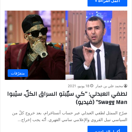
أكمل القراءة »
متفرّقات
محمد علي بن عمار
18 يونيو، 2021
لطفي العبدلي: “كي سيّبتو السراق الكلّ، سيْبوا
Swagg Man” (فيديو)
صرّح الممثل لطفي العبدلي عبر حساب أنستاغرام، بعد خروج كلّ من
السياسي نبيل القروي والإعلامي سامي الفهري. أنّه يجب إخراج…
أكمل القراءة »