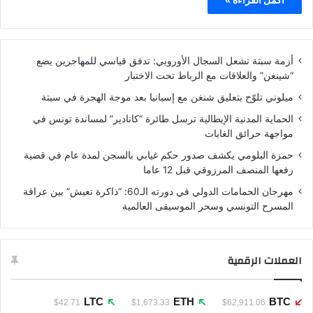
أزمة سبتة تشعل السجال الأوروبي: تدفق قياسي للمهاجرين يضع
“شينغن” والعلاقات مع الرباط تحت الاختبار
ميلوني تلوّح بتعليق شنغن مع إسبانيا بعد موجة الهجرة في سبتة
الحماية المدنية الإيطالية ترسل طائرة “كانادير” لمساندة تونس في
مواجهة حرائق الغابات
حمزة البلومي يكشف صدور حكم غيابي بالسجن لمدة عام في قضية
رفعها المنصف المرزوقي قبل 12 عاما
مهرجان الحمامات الدولي في دورته الـ60: “ذاكرة تعيش” بين عراقة
المسرح التونسي وسحر الموسيقى العالمية
العملات الرقمية
LTC
ETH
BTC
$42.71
$1,673.33
$62,911.06