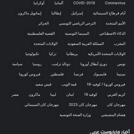
Coronavirus
COVID-2019
ألمانيا
أوكرانيا
أيام قرطاج السينمائية
إسرائيل
إيطاليا
إيمانويل ماكرون
الأمم المتحدة
الترجي الرياضي التونسي
الجزائر
الذكاء الاصطناعي
السينما التونسية
القضية الفلسطينية
المغرب
المملكة العربية السعودية
الولايات المتحدة
الولايات المتحدة الأمريكية
بريطانيا
تركيا
تكنولوجيا
تونس
دوري أبطال أوروبا
دونالد ترامب
روسيا
سياسة
سينما
فايسبوك
فرنسا
فلسطين
فيروس كورونا
فيروس كورونا / كوفيد-19
قمة الويب
قيس سعيد
كريم الغربي
كوفيد 19
لبنان
ليبيا
ماكرون
مصر
مهرجان كان
مهرجان كان 2023
مهرجان كان السينمائي
هشام المشيشي
وزارة الصحة التونسية
أخبار مابابوست عربي