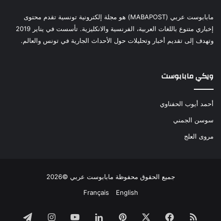
مابابوست عربي (MABAPOST) هو مجلة إلكترونية تونسية تقدم محتوى
إخباري متنوع باللغات العربية، الفرنسية والانكليزية. تأسست في يناير 2019
وتهدف إلى تقديم أخبار وتحليلات حول الأحداث الجارية في تونس والعالم.
ويكي مابابوست
أحمد أيوب الحفناوي
سوسن الجمني
مروى العلج
جميع الحقوق محفوظة مابابوست عربي ©2026
Français
English
ملخص
فيسبوك
‫X
بينتيريست
لينكدإن
‫YouTube
انستقرام
تيلقرام