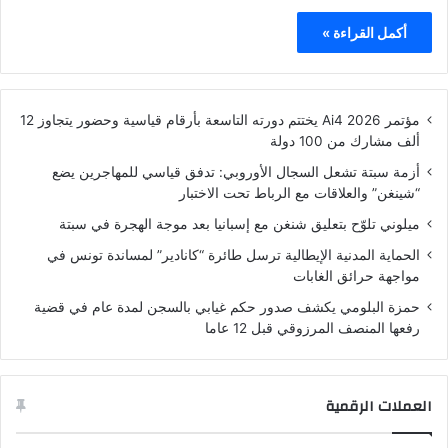
أكمل القراءة »
مؤتمر Ai4 2026 يختتم دورته التاسعة بأرقام قياسية وحضور يتجاوز 12
ألف مشارك من 100 دولة
أزمة سبتة تشعل السجال الأوروبي: تدفق قياسي للمهاجرين يضع
“شينغن” والعلاقات مع الرباط تحت الاختبار
ميلوني تلوّح بتعليق شنغن مع إسبانيا بعد موجة الهجرة في سبتة
الحماية المدنية الإيطالية ترسل طائرة “كانادير” لمساندة تونس في
مواجهة حرائق الغابات
حمزة البلومي يكشف صدور حكم غيابي بالسجن لمدة عام في قضية
رفعها المنصف المرزوقي قبل 12 عاما
العملات الرقمية