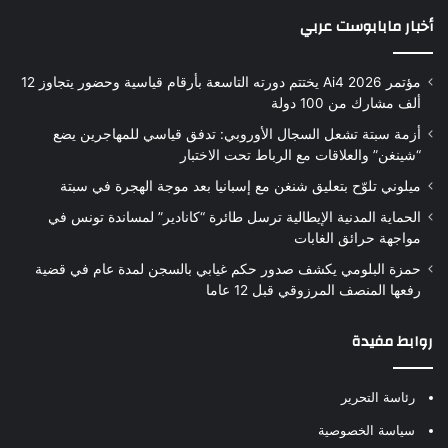
أخبار مابابوست عربي
مؤتمر Ai4 2026 يختتم دورته التاسعة بأرقام قياسية وحضور يتجاوز 12
ألف مشارك من 100 دولة
أزمة سبتة تشعل السجال الأوروبي: تدفق قياسي للمهاجرين يضع
“شينغن” والعلاقات مع الرباط تحت الاختبار
ميلوني تلوّح بتعليق شنغن مع إسبانيا بعد موجة الهجرة في سبتة
الحماية المدنية الإيطالية ترسل طائرة “كانادير” لمساندة تونس في
مواجهة حرائق الغابات
حمزة البلومي يكشف صدور حكم غيابي بالسجن لمدة عام في قضية
رفعها المنصف المرزوقي قبل 12 عاما
روابط مفيدة
رئاسة التحرير
سياسة الخصوصية