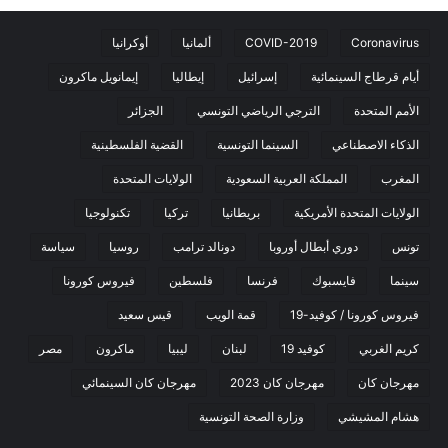
Coronavirus
COVID-2019
ألمانيا
أوكرانيا
أيام قرطاج السينمائية
إسرائيل
إيطاليا
إيمانويل ماكرون
الأمم المتحدة
الترجي الرياضي التونسي
الجزائر
الذكاء الاصطناعي
السينما التونسية
القضية الفلسطينية
المغرب
المملكة العربية السعودية
الولايات المتحدة
الولايات المتحدة الأمريكية
بريطانيا
تركيا
تكنولوجيا
تونس
دوري أبطال أوروبا
دونالد ترامب
روسيا
سياسة
سينما
فايسبوك
فرنسا
فلسطين
فيروس كورونا
فيروس كورونا / كوفيد-19
قمة الويب
قيس سعيد
كريم الغربي
كوفيد 19
لبنان
ليبيا
ماكرون
مصر
مهرجان كان
مهرجان كان 2023
مهرجان كان السينمائي
هشام المشيشي
وزارة الصحة التونسية