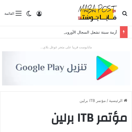
بحث عن
تسجيل الدخول
الوضع المظلم
القائمة
أزمة سبتة تشعل السجال الأوروبي: تدفق قياسي للمهاجرين يضع “شينغن” والعلاقات مع الرباط تحت الاختبار
مابابوست قريبا على متجر غوغل بلاي...
الرئيسية
/
مؤتمر ITB برلين
مؤتمر ITB برلين