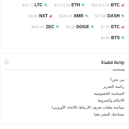
LTC
ETH
BTC
$42.71
$1,673.33
$62,911.06
NXT
XMR
DASH
$0.00
$326.36
$37.08
ZEC
DOGE
ETC
$465.41
$0.09
$7.03
BTS
$0.00
روابط مفيدة
من نحن؟
رئاسة التحرير
السياسة الخصوصية
الأحكام والشروط
سياسة ملفات تعريف الارتباط (الاتحاد الأوروبي)
مساحتك للنشر معنا