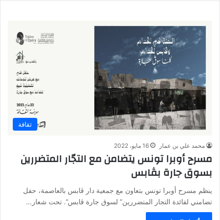
ثقافة
محمد علي بن عمار
16 مايو، 2022
مسرح أوبرا تونس يتضامن مع التجّار المتضررين
بسوق جارة بڤابس
ينظم مسرح أوبرا تونس بتعاون مع جمعية دار ڤابس بالعاصمة، حفل
تضامني لفائدة التجار المتضررين” لسوق جارة ڤابس”. تحت شعار…