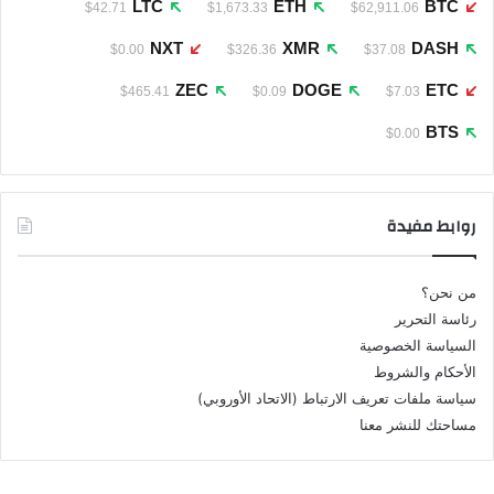
LTC
ETH
BTC
$42.71
$1,673.33
$62,911.06
NXT
XMR
DASH
$0.00
$326.36
$37.08
ZEC
DOGE
ETC
$465.41
$0.09
$7.03
BTS
$0.00
روابط مفيدة
من نحن؟
رئاسة التحرير
السياسة الخصوصية
الأحكام والشروط
سياسة ملفات تعريف الارتباط (الاتحاد الأوروبي)
مساحتك للنشر معنا