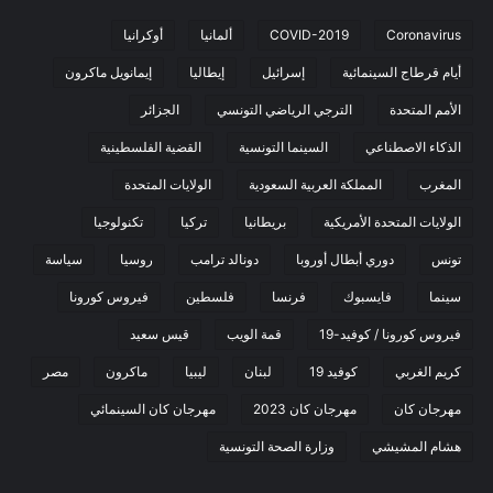
Coronavirus
COVID-2019
ألمانيا
أوكرانيا
أيام قرطاج السينمائية
إسرائيل
إيطاليا
إيمانويل ماكرون
الأمم المتحدة
الترجي الرياضي التونسي
الجزائر
الذكاء الاصطناعي
السينما التونسية
القضية الفلسطينية
المغرب
المملكة العربية السعودية
الولايات المتحدة
الولايات المتحدة الأمريكية
بريطانيا
تركيا
تكنولوجيا
تونس
دوري أبطال أوروبا
دونالد ترامب
روسيا
سياسة
سينما
فايسبوك
فرنسا
فلسطين
فيروس كورونا
فيروس كورونا / كوفيد-19
قمة الويب
قيس سعيد
كريم الغربي
كوفيد 19
لبنان
ليبيا
ماكرون
مصر
مهرجان كان
مهرجان كان 2023
مهرجان كان السينمائي
هشام المشيشي
وزارة الصحة التونسية