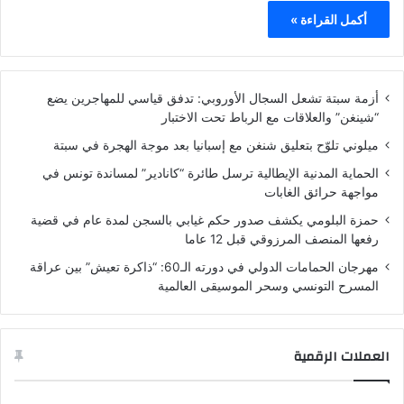
أكمل القراءة »
أزمة سبتة تشعل السجال الأوروبي: تدفق قياسي للمهاجرين يضع
“شينغن” والعلاقات مع الرباط تحت الاختبار
ميلوني تلوّح بتعليق شنغن مع إسبانيا بعد موجة الهجرة في سبتة
الحماية المدنية الإيطالية ترسل طائرة “كانادير” لمساندة تونس في
مواجهة حرائق الغابات
حمزة البلومي يكشف صدور حكم غيابي بالسجن لمدة عام في قضية
رفعها المنصف المرزوقي قبل 12 عاما
مهرجان الحمامات الدولي في دورته الـ60: “ذاكرة تعيش” بين عراقة
المسرح التونسي وسحر الموسيقى العالمية
العملات الرقمية