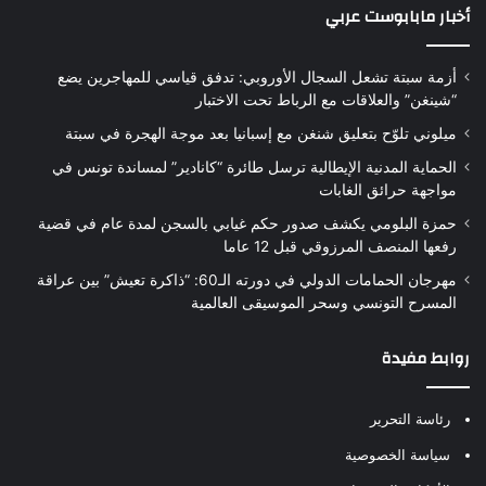
أخبار مابابوست عربي
أزمة سبتة تشعل السجال الأوروبي: تدفق قياسي للمهاجرين يضع
“شينغن” والعلاقات مع الرباط تحت الاختبار
ميلوني تلوّح بتعليق شنغن مع إسبانيا بعد موجة الهجرة في سبتة
الحماية المدنية الإيطالية ترسل طائرة “كانادير” لمساندة تونس في
مواجهة حرائق الغابات
حمزة البلومي يكشف صدور حكم غيابي بالسجن لمدة عام في قضية
رفعها المنصف المرزوقي قبل 12 عاما
مهرجان الحمامات الدولي في دورته الـ60: “ذاكرة تعيش” بين عراقة
المسرح التونسي وسحر الموسيقى العالمية
روابط مفيدة
رئاسة التحرير
سياسة الخصوصية