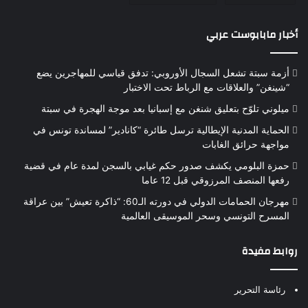
أخبار مابابوست عربي
أزمة سبتة تشعل السجال الأوروبي: تدفق قياسي للمهاجرين يضع
“شينغن” والعلاقات مع الرباط تحت الاختبار
ميلوني تلوّح بتعليق شنغن مع إسبانيا بعد موجة الهجرة في سبتة
الحماية المدنية الإيطالية ترسل طائرة “كانادير” لمساندة تونس في
مواجهة حرائق الغابات
حمزة البلومي يكشف صدور حكم غيابي بالسجن لمدة عام في قضية
رفعها المنصف المرزوقي قبل 12 عاما
مهرجان الحمامات الدولي في دورته الـ60: “ذاكرة تعيش” بين عراقة
المسرح التونسي وسحر الموسيقى العالمية
روابط مفيدة
رئاسة التحرير