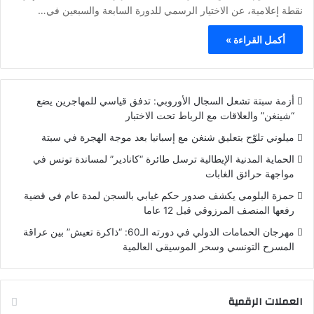
نقطة إعلامية، عن الاختيار الرسمي للدورة السابعة والسبعين في…
أكمل القراءة »
أزمة سبتة تشعل السجال الأوروبي: تدفق قياسي للمهاجرين يضع
“شينغن” والعلاقات مع الرباط تحت الاختبار
ميلوني تلوّح بتعليق شنغن مع إسبانيا بعد موجة الهجرة في سبتة
الحماية المدنية الإيطالية ترسل طائرة “كانادير” لمساندة تونس في
مواجهة حرائق الغابات
حمزة البلومي يكشف صدور حكم غيابي بالسجن لمدة عام في قضية
رفعها المنصف المرزوقي قبل 12 عاما
مهرجان الحمامات الدولي في دورته الـ60: “ذاكرة تعيش” بين عراقة
المسرح التونسي وسحر الموسيقى العالمية
العملات الرقمية