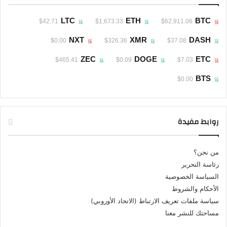
LTC
ETH
BTC
$42.71
$1,673.33
$62,911.06
NXT
XMR
DASH
$0.00
$326.36
$37.08
ZEC
DOGE
ETC
$465.41
$0.09
$7.03
BTS
$0.00
روابط مفيدة
من نحن؟
رئاسة التحرير
السياسة الخصوصية
الأحكام والشروط
سياسة ملفات تعريف الارتباط (الاتحاد الأوروبي)
مساحتك للنشر معنا