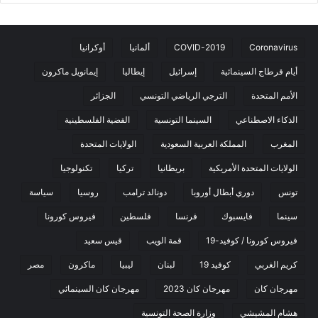
Coronavirus
COVID-2019
ألمانيا
أوكرانيا
أيام قرطاج السينمائية
إسرائيل
إيطاليا
إيمانويل ماكرون
الأمم المتحدة
الترجي الرياضي التونسي
الجزائر
الذكاء الاصطناعي
السينما التونسية
القضية الفلسطينية
المغرب
المملكة العربية السعودية
الولايات المتحدة
الولايات المتحدة الأمريكية
بريطانيا
تركيا
تكنولوجيا
تونس
دوري أبطال أوروبا
دونالد ترامب
روسيا
سياسة
سينما
فايسبوك
فرنسا
فلسطين
فيروس كورونا
فيروس كورونا / كوفيد-19
قمة الويب
قيس سعيد
كريم الغربي
كوفيد 19
لبنان
ليبيا
ماكرون
مصر
مهرجان كان
مهرجان كان 2023
مهرجان كان السينمائي
هشام المشيشي
وزارة الصحة التونسية