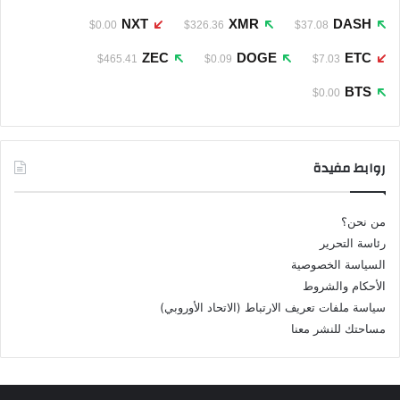
NXT
XMR
DASH
$0.00
$326.36
$37.08
ZEC
DOGE
ETC
$465.41
$0.09
$7.03
BTS
$0.00
روابط مفيدة
من نحن؟
رئاسة التحرير
السياسة الخصوصية
الأحكام والشروط
سياسة ملفات تعريف الارتباط (الاتحاد الأوروبي)
مساحتك للنشر معنا