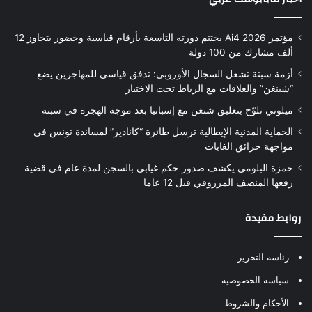
مؤتمر Ai4 2026 يختتم دورته التاسعة بأرقام قياسية وحضور يتجاوز 12
ألف مشارك من 100 دولة
أزمة سبتة تشعل السجال الأوروبي: تدفق قياسي للمهاجرين يضع
“شينغن” والعلاقات مع الرباط تحت الاختبار
ميلوني تلوّح بتعليق شنغن مع إسبانيا بعد موجة الهجرة في سبتة
الحماية المدنية الإيطالية ترسل طائرة “كانادير” لمساندة تونس في
مواجهة حرائق الغابات
حمزة البلومي يكشف صدور حكم غيابي بالسجن لمدة عام في قضية
رفعها المنصف المرزوقي قبل 12 عاما
روابط مفيدة
رئاسة التحرير
سياسة الخصوصية
الأحكام والشروط