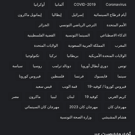
Coronavirus
COVID-2019
ألمانيا
أوكرانيا
أيام قرطاج السينمائية
إسرائيل
إيطاليا
إيمانويل ماكرون
الأمم المتحدة
الترجي الرياضي التونسي
الجزائر
الذكاء الاصطناعي
السينما التونسية
القضية الفلسطينية
المغرب
المملكة العربية السعودية
الولايات المتحدة
الولايات المتحدة الأمريكية
بريطانيا
تركيا
تكنولوجيا
تونس
دوري أبطال أوروبا
دونالد ترامب
روسيا
سياسة
سينما
فايسبوك
فرنسا
فلسطين
فيروس كورونا
فيروس كورونا / كوفيد-19
قمة الويب
قيس سعيد
كريم الغربي
كوفيد 19
لبنان
ليبيا
ماكرون
مصر
مهرجان كان
مهرجان كان 2023
مهرجان كان السينمائي
هشام المشيشي
وزارة الصحة التونسية
أخبار مابابوست عربي