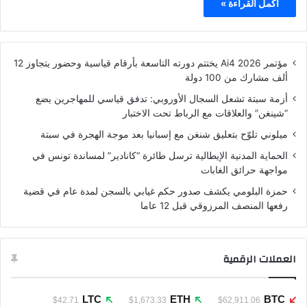
أكمل القراءة »
مؤتمر Ai4 2026 يختتم دورته التاسعة بأرقام قياسية وحضور يتجاوز 12
ألف مشارك من 100 دولة
أزمة سبتة تشعل السجال الأوروبي: تدفق قياسي للمهاجرين يضع
“شينغن” والعلاقات مع الرباط تحت الاختبار
ميلوني تلوّح بتعليق شنغن مع إسبانيا بعد موجة الهجرة في سبتة
الحماية المدنية الإيطالية ترسل طائرة “كانادير” لمساندة تونس في
مواجهة حرائق الغابات
حمزة البلومي يكشف صدور حكم غيابي بالسجن لمدة عام في قضية
رفعها المنصف المرزوقي قبل 12 عاما
العملات الرقمية
LTC
ETH
BTC
$42.71
$1,673.33
$62,911.06