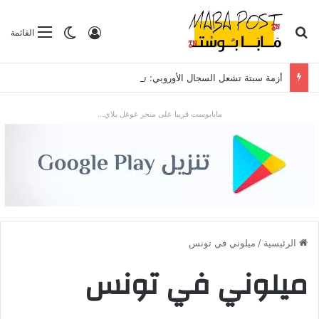
بحث عن
تسجيل الدخول
الوضع المظلم
القائمة
أزمة سبتة تشعل السجال الأوروبي: تدفق قياسي للمهاجرين يضع “شينغن” والعلاقات مع الرباط تحت الاختبار
مابابوست قريبا على متجر غوغل بلاي...
الرئيسية
/
ميلوني في تونس
ميلوني في تونس