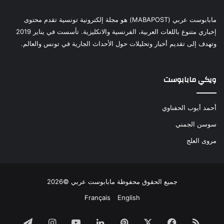
مابابوست عربي (MABAPOST) هو مجلة إلكترونية تونسية تقدم محتوى
إخباري متنوع باللغات العربية، الفرنسية والانكليزية. تأسست في يناير 2019
وتهدف إلى تقديم أخبار وتحليلات حول الأحداث الجارية في تونس والعالم.
ويكي مابابوست
أحمد أيوب الحفناوي
سوسن الجمني
مروى العلج
جميع الحقوق محفوظة مابابوست عربي ©2026
Français
English
ملخص
فيسبوك
‫X
بينتيريست
لينكدإن
‫YouTube
انستقرام
تيلقرام