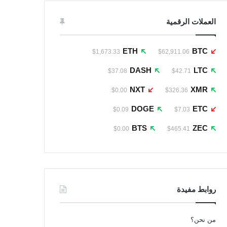
العملات الرقمية
ETH
BTC
$1,673.33
$62,911.06
DASH
LTC
$37.08
$42.71
NXT
XMR
$0.00
$326.36
DOGE
ETC
$0.09
$7.03
BTS
ZEC
$0.00
$465.41
روابط مفيدة
من نحن؟