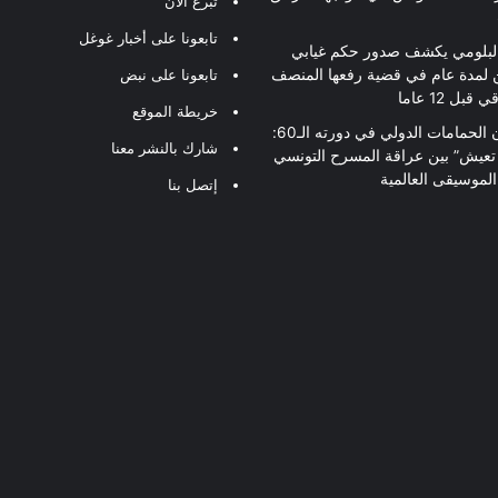
تبرع الآن
تابعونا على أخبار غوغل
لبلومي يكشف صدور حكم غيابي
 لمدة عام في قضية رفعها المنصف
تابعونا على نبض
قبل 12 عاما
خريطة الموقع
مهرجان الحمامات الدولي في دورته الـ60:
شارك بالنشر معنا
 تعيش” بين عراقة المسرح التونسي
لموسيقى العالمية
إتصل بنا