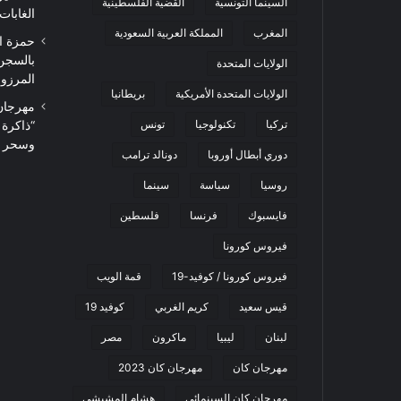
السينما التونسية
القضية الفلسطينية
الغابات
المغرب
المملكة العربية السعودية
حمزة ا
بالسجن
الولايات المتحدة
المرزوقي 
الولايات المتحدة الأمريكية
بريطانيا
تركيا
تكنولوجيا
تونس
“ذاكرة
وسحر ا
دوري أبطال أوروبا
دونالد ترامب
روسيا
سياسة
سينما
فايسبوك
فرنسا
فلسطين
فيروس كورونا
فيروس كورونا / كوفيد-19
قمة الويب
قيس سعيد
كريم الغربي
كوفيد 19
لبنان
ليبيا
ماكرون
مصر
مهرجان كان
مهرجان كان 2023
مهرجان كان السينمائي
هشام المشيشي