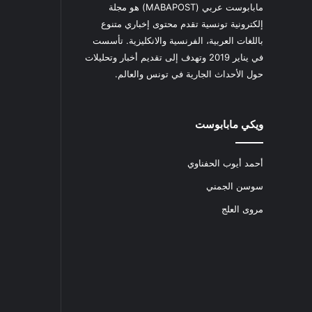
مابابوست عربي (MABAPOST) هو مجلة
إلكترونية تونسية تقدم محتوى إخباري متنوع
باللغات العربية، الفرنسية والانكليزية. تأسست
في يناير 2019 وتهدف إلى تقديم أخبار وتحليلات
حول الأحداث الجارية في تونس والعالم.
ويكي مابابوست
أحمد أيوب الحفناوي
سوسن الجمني
مروى العلج