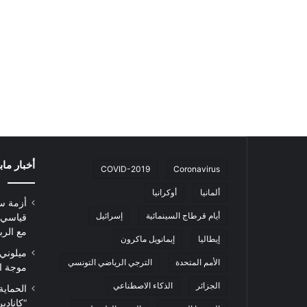
أخبار ما
COVID-2019
Coronavirus
ألمانيا
أوكرانيا
أزمة س
أيام قرطاج السينمائية
إسرائيل
قياسي 
مع الرب
إيطاليا
إيمانويل ماكرون
ميلوني 
الأمم المتحدة
الترجي الرياضي التونسي
موجة ا
الجزائر
الذكاء الاصطناعي
الحماية
“كاناد