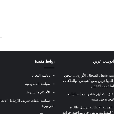
بابوست عربي
روابط مفيدة
بتة تشعل السجال الأوروبي: تدفق
رئاسة التحرير
للمهاجرين يضع “شينغن” والعلاقات
سياسة الخصوصية
اط تحت الاختبار
الأحكام والشروط
تلوّح بتعليق شنغن مع إسبانيا بعد
لهجرة في سبتة
سياسة ملفات تعريف الارتباط (الاتحاد
الأوروبي)
 المدنية الإيطالية ترسل طائرة
ير” لمساندة تونس في مواجهة حرائق