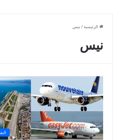
الرئيسية
/
نيس
نيس
النق