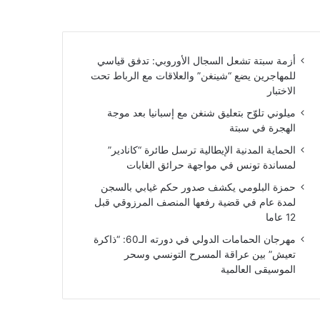
أزمة سبتة تشعل السجال الأوروبي: تدفق قياسي
للمهاجرين يضع “شينغن” والعلاقات مع الرباط تحت
الاختبار
ميلوني تلوّح بتعليق شنغن مع إسبانيا بعد موجة
الهجرة في سبتة
الحماية المدنية الإيطالية ترسل طائرة “كانادير”
لمساندة تونس في مواجهة حرائق الغابات
حمزة البلومي يكشف صدور حكم غيابي بالسجن
لمدة عام في قضية رفعها المنصف المرزوقي قبل
12 عاما
مهرجان الحمامات الدولي في دورته الـ60: “ذاكرة
تعيش” بين عراقة المسرح التونسي وسحر
الموسيقى العالمية