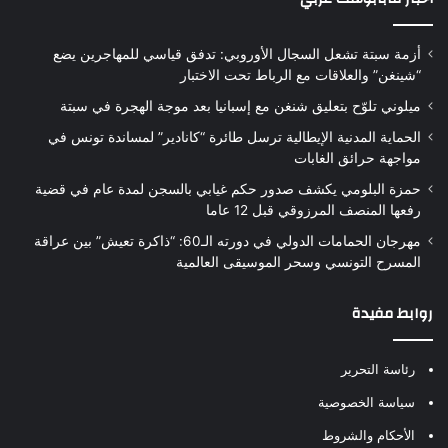
أزمة سبتة تشعل السجال الأوروبي: تدفق قياسي للمهاجرين يضع
“شينغن” والعلاقات مع الرباط تحت الاختبار
ميلوني تلوّح بتعليق شنغن مع إسبانيا بعد موجة الهجرة في سبتة
الحماية المدنية الإيطالية ترسل طائرة “كانادير” لمساندة تونس في
مواجهة حرائق الغابات
حمزة البلومي يكشف صدور حكم غيابي بالسجن لمدة عام في قضية
رفعها المنصف المرزوقي قبل 12 عاما
مهرجان الحمامات الدولي في دورته الـ60: “ذاكرة تعيش” بين عراقة
المسرح التونسي وسحر الموسيقى العالمية
روابط مفيدة
رئاسة التحرير
سياسة الخصوصية
الأحكام والشروط