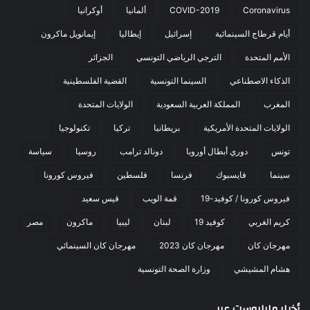
Coronavirus
COVID-2019
ألمانيا
أوكرانيا
أيام قرطاج السينمائية
إسرائيل
إيطاليا
إيمانويل ماكرون
الأمم المتحدة
الترجي الرياضي التونسي
الجزائر
الذكاء الاصطناعي
السينما التونسية
القضية الفلسطينية
المغرب
المملكة العربية السعودية
الولايات المتحدة
الولايات المتحدة الأمريكية
بريطانيا
تركيا
تكنولوجيا
تونس
دوري أبطال أوروبا
دونالد ترامب
روسيا
سياسة
سينما
فايسبوك
فرنسا
فلسطين
فيروس كورونا
فيروس كورونا / كوفيد-19
قمة الويب
قيس سعيد
كريم الغربي
كوفيد 19
لبنان
ليبيا
ماكرون
مصر
مهرجان كان
مهرجان كان 2023
مهرجان كان السينمائي
هشام المشيشي
وزارة الصحة التونسية
أخبار مابابوست عربي