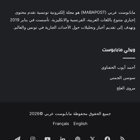
مابابوست عربي (MABAPOST) هو مجلة إلكترونية تونسية تقدم محتوى
إخباري متنوع باللغات العربية، الفرنسية والانكليزية. تأسست في يناير 2019
وتهدف إلى تقديم أخبار وتحليلات حول الأحداث الجارية في تونس والعالم.
ويكي مابابوست
أحمد أيوب الحفناوي
سوسن الجمني
مروى العلج
جميع الحقوق محفوظة مابابوست عربي ©2026
Français
English
ملخص
فيسبوك
‫X
بينتيريست
لينكدإن
‫YouTube
انستقرام
تيلقرام