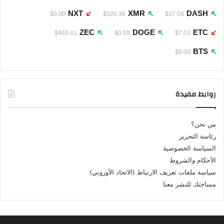
NXT
XMR
DASH
$0.00
$326.36
$37.08
ZEC
DOGE
ETC
$465.41
$0.09
$7.03
BTS
$0.00
روابط مفيدة
من نحن؟
رئاسة التحرير
السياسة الخصوصية
الأحكام والشروط
سياسة ملفات تعريف الارتباط (الاتحاد الأوروبي)
مساحتك للنشر معنا