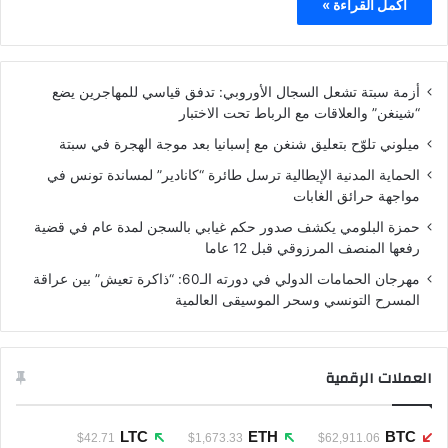
أكمل القراءة »
أزمة سبتة تشعل السجال الأوروبي: تدفق قياسي للمهاجرين يضع
“شينغن” والعلاقات مع الرباط تحت الاختبار
ميلوني تلوّح بتعليق شنغن مع إسبانيا بعد موجة الهجرة في سبتة
الحماية المدنية الإيطالية ترسل طائرة “كانادير” لمساندة تونس في
مواجهة حرائق الغابات
حمزة البلومي يكشف صدور حكم غيابي بالسجن لمدة عام في قضية
رفعها المنصف المرزوقي قبل 12 عاما
مهرجان الحمامات الدولي في دورته الـ60: “ذاكرة تعيش” بين عراقة
المسرح التونسي وسحر الموسيقى العالمية
العملات الرقمية
LTC
ETH
BTC
$42.71
$1,673.33
$62,911.06