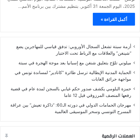
2025، اليوم الجمعة 31 أكتوبر. بتنظيم مشترك بين برنامج الأمم…
أكمل القراءة »
أزمة سبتة تشعل السجال الأوروبي: تدفق قياسي للمهاجرين يضع
“شينغن” والعلاقات مع الرباط تحت الاختبار
ميلوني تلوّح بتعليق شنغن مع إسبانيا بعد موجة الهجرة في سبتة
الحماية المدنية الإيطالية ترسل طائرة “كانادير” لمساندة تونس في
مواجهة حرائق الغابات
حمزة البلومي يكشف صدور حكم غيابي بالسجن لمدة عام في قضية
رفعها المنصف المرزوقي قبل 12 عاما
مهرجان الحمامات الدولي في دورته الـ60: “ذاكرة تعيش” بين عراقة
المسرح التونسي وسحر الموسيقى العالمية
العملات الرقمية