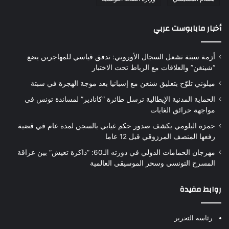
أخبار مابابوست عربي
أزمة سبتة تشعل السجال الأوروبي: تدفق قياسي للمهاجرين يضع
“شينغن” والعلاقات مع الرباط تحت الاختبار
ميلوني تلوّح بتعليق شنغن مع إسبانيا بعد موجة الهجرة في سبتة
الحماية المدنية الإيطالية ترسل طائرة “كانادير” لمساندة تونس في
مواجهة حرائق الغابات
حمزة البلومي يكشف صدور حكم غيابي بالسجن لمدة عام في قضية
رفعها المنصف المرزوقي قبل 12 عاما
مهرجان الحمامات الدولي في دورته الـ60: “ذاكرة تعيش” بين عراقة
المسرح التونسي وسحر الموسيقى العالمية
روابط مفيدة
رئاسة التحرير