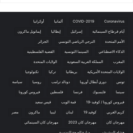
Coronavirus
COVID-2019
ألمانيا
أوكرانيا
أيام قرطاج السينمائية
إسرائيل
إيطاليا
إيمانويل ماكرون
الأمم المتحدة
الترجي الرياضي التونسي
الجزائر
الذكاء الاصطناعي
السينما التونسية
القضية الفلسطينية
المغرب
المملكة العربية السعودية
الولايات المتحدة
الولايات المتحدة الأمريكية
بريطانيا
تركيا
تكنولوجيا
تونس
دوري أبطال أوروبا
دونالد ترامب
روسيا
سياسة
سينما
فايسبوك
فرنسا
فلسطين
فيروس كورونا
فيروس كورونا / كوفيد-19
قمة الويب
قيس سعيد
كريم الغربي
كوفيد 19
لبنان
ليبيا
ماكرون
مصر
مهرجان كان
مهرجان كان 2023
مهرجان كان السينمائي
هشام المشيشي
وزارة الصحة التونسية