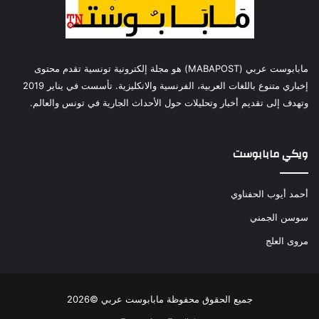
مابابوست عربي (MABAPOST) هو مجلة إلكترونية تونسية تقدم محتوى
إخباري متنوع باللغات العربية، الفرنسية والانكليزية. تأسست في يناير 2019
وتهدف إلى تقديم أخبار وتحليلات حول الأحداث الجارية في تونس والعالم.
ويكي مابابوست
أحمد أيوب الحفناوي
سوسن الجمني
مروى العلج
جميع الحقوق محفوظة مابابوست عربي ©2026