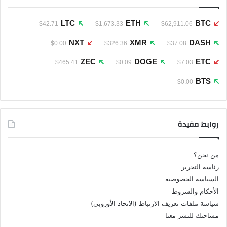
LTC
ETH
BTC
$42.71
$1,673.33
$62,911.06
NXT
XMR
DASH
$0.00
$326.36
$37.08
ZEC
DOGE
ETC
$465.41
$0.09
$7.03
BTS
$0.00
روابط مفيدة
من نحن؟
رئاسة التحرير
السياسة الخصوصية
الأحكام والشروط
سياسة ملفات تعريف الارتباط (الاتحاد الأوروبي)
مساحتك للنشر معنا