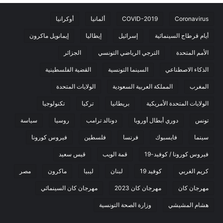
Coronavirus
COVID-2019
ألمانيا
أوكرانيا
أيام قرطاج السينمائية
إسرائيل
إيطاليا
إيمانويل ماكرون
الأمم المتحدة
الترجي الرياضي التونسي
الجزائر
الذكاء الاصطناعي
السينما التونسية
القضية الفلسطينية
المغرب
المملكة العربية السعودية
الولايات المتحدة
الولايات المتحدة الأمريكية
بريطانيا
تركيا
تكنولوجيا
تونس
دوري أبطال أوروبا
دونالد ترامب
روسيا
سياسة
سينما
فايسبوك
فرنسا
فلسطين
فيروس كورونا
فيروس كورونا / كوفيد-19
قمة الويب
قيس سعيد
كريم الغربي
كوفيد 19
لبنان
ليبيا
ماكرون
مصر
مهرجان كان
مهرجان كان 2023
مهرجان كان السينمائي
هشام المشيشي
وزارة الصحة التونسية