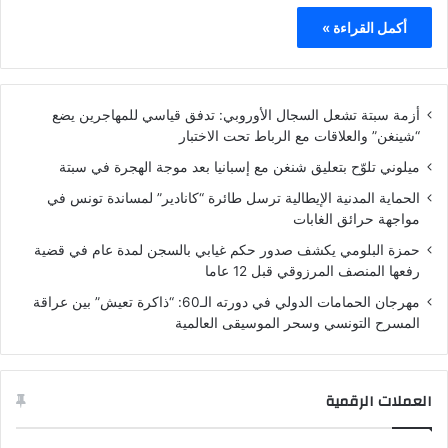
أكمل القراءة »
أزمة سبتة تشعل السجال الأوروبي: تدفق قياسي للمهاجرين يضع
“شينغن” والعلاقات مع الرباط تحت الاختبار
ميلوني تلوّح بتعليق شنغن مع إسبانيا بعد موجة الهجرة في سبتة
الحماية المدنية الإيطالية ترسل طائرة “كانادير” لمساندة تونس في
مواجهة حرائق الغابات
حمزة البلومي يكشف صدور حكم غيابي بالسجن لمدة عام في قضية
رفعها المنصف المرزوقي قبل 12 عاما
مهرجان الحمامات الدولي في دورته الـ60: “ذاكرة تعيش” بين عراقة
المسرح التونسي وسحر الموسيقى العالمية
العملات الرقمية