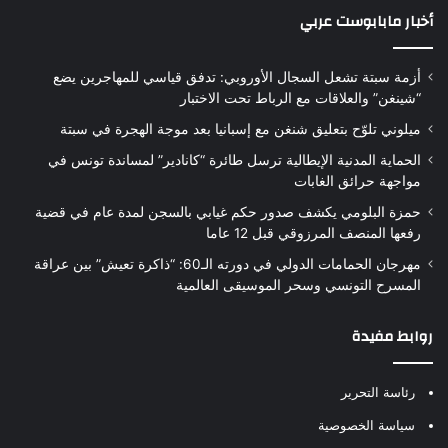
أخبار مابابوست عربي
أزمة سبتة تشعل السجال الأوروبي: تدفق قياسي للمهاجرين يضع
“شينغن” والعلاقات مع الرباط تحت الاختبار
ميلوني تلوّح بتعليق شنغن مع إسبانيا بعد موجة الهجرة في سبتة
الحماية المدنية الإيطالية ترسل طائرة “كانادير” لمساندة تونس في
مواجهة حرائق الغابات
حمزة البلومي يكشف صدور حكم غيابي بالسجن لمدة عام في قضية
رفعها المنصف المرزوقي قبل 12 عاما
مهرجان الحمامات الدولي في دورته الـ60: “ذاكرة تعيش” بين عراقة
المسرح التونسي وسحر الموسيقى العالمية
روابط مفيدة
رئاسة التحرير
سياسة الخصوصية