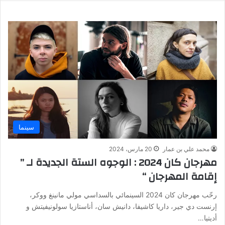
سينما
محمد علي بن عمار
20 مارس، 2024
مهرجان كان 2024 : الوجوه الستة الجديدة لـ ”
إقامة المهرجان “
رحّب مهرجان كان 2024 السينمائي بالسداسي مولي مانينغ ووكر،
إرنست دي جير، داريا كاشيفا، دانيش سان، أناستازيا سولونيفيتش و
أديتيا…