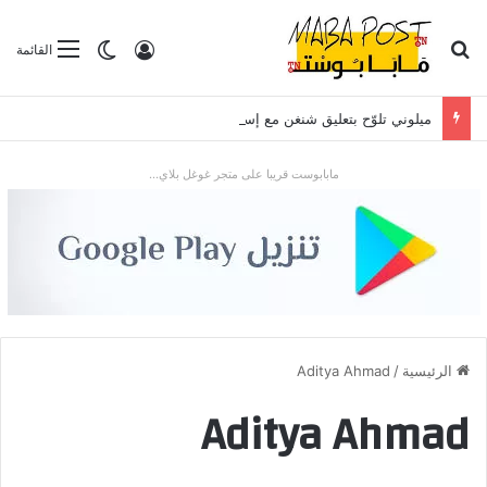
بحث عن
تسجيل الدخول
الوضع المظلم
القائمة
ميلوني تلوّح بتعليق شنغن مع إسبانيا بعد موجة الهجرة في سبتة
مابابوست قريبا على متجر غوغل بلاي...
الرئيسية
/
Aditya Ahmad
Aditya Ahmad