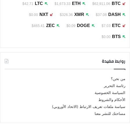
LTC
ETH
BTC
$42.71
$1,673.33
$62,911.06
NXT
XMR
DASH
$0.00
$326.36
$37.08
ZEC
DOGE
ETC
$465.41
$0.09
$7.03
BTS
$0.00
روابط مفيدة
من نحن؟
رئاسة التحرير
السياسة الخصوصية
الأحكام والشروط
سياسة ملفات تعريف الارتباط (الاتحاد الأوروبي)
مساحتك للنشر معنا