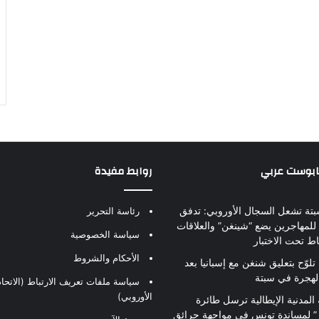
بابوست عربي
روابط مفيدة
بتة تشعل السجال الأوروبي: تدفق
رئاسة التحرير
للمهاجرين يضع “شينغن” والعلاقات
سياسة الخصوصية
اط تحت الاختبار
الأحكام والشروط
تلوّح بتعليق شنغن مع إسبانيا بعد
لهجرة في سبتة
سياسة ملفات تعريف الارتباط (الاتحاد
الأوروبي)
 المدنية الإيطالية ترسل طائرة
ير” لمساندة تونس في مواجهة حرائق