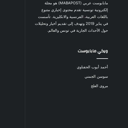
مابابوست عربي (MABAPOST) هو مجلة
إلكترونية تونسية تقدم محتوى إخباري متنوع
باللغات العربية، الفرنسية والانكليزية. تأسست
في يناير 2019 وتهدف إلى تقديم أخبار وتحليلات
حول الأحداث الجارية في تونس والعالم.
ويكي مابابوست
أحمد أيوب الحفناوي
سوسن الجمني
مروى العلج