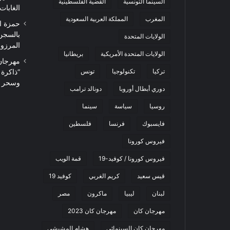
السينما التونسية
القضية الفلسطينية
الغابات
المغرب
المملكة العربية السعودية
حمزة ا
بالسجن
الولايات المتحدة
المرزوقي 
الولايات المتحدة الأمريكية
بريطانيا
تركيا
تكنولوجيا
تونس
“ذاكرة
وسحر ا
دوري أبطال أوروبا
دونالد ترامب
روسيا
سياسة
سينما
فايسبوك
فرنسا
فلسطين
فيروس كورونا
فيروس كورونا / كوفيد-19
قمة الويب
قيس سعيد
كريم الغربي
كوفيد 19
لبنان
ليبيا
ماكرون
مصر
مهرجان كان
مهرجان كان 2023
مهرجان كان السينمائي
هشام المشيشي