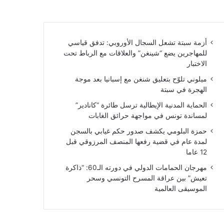
أزمة سبتة تشعل السجال الأوروبي: تدفق قياسي
للمهاجرين يضع “شينغن” والعلاقات مع الرباط تحت
الاختبار
ميلوني تلوّح بتعليق شنغن مع إسبانيا بعد موجة
الهجرة في سبتة
الحماية المدنية الإيطالية ترسل طائرة “كانادير”
لمساندة تونس في مواجهة حرائق الغابات
حمزة البلومي يكشف صدور حكم غيابي بالسجن
لمدة عام في قضية رفعها المنصف المرزوقي قبل
12 عاما
مهرجان الحمامات الدولي في دورته الـ60: “ذاكرة
تعيش” بين عراقة المسرح التونسي وسحر
الموسيقى العالمية