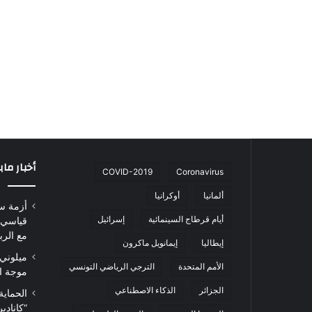
أخبار ما
COVID-2019
Coronavirus
ألمانيا
أوكرانيا
أزمة س
أيام قرطاج السينمائية
إسرائيل
قياسي 
مع الرب
إيطاليا
إيمانويل ماكرون
ميلوني 
الأمم المتحدة
الترجي الرياضي التونسي
موجة ا
الجزائر
الذكاء الاصطناعي
الحماية
“كاناد