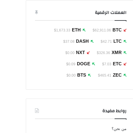
العملات الرقمية
ETH
BTC
$1,673.33
$62,911.06
DASH
LTC
$37.08
$42.71
NXT
XMR
$0.00
$326.36
DOGE
ETC
$0.09
$7.03
BTS
ZEC
$0.00
$465.41
روابط مفيدة
من نحن؟