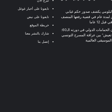
تبرع الآن
تابعونا على أخبار غوغل
لبلومي يكشف صدور حكم غيابي
 لمدة عام في قضية رفعها المنصف
تابعونا على نبض
قبل 12 عاما
خريطة الموقع
مهرجان الحمامات الدولي في دورته الـ60:
شارك بالنشر معنا
 تعيش” بين عراقة المسرح التونسي
لموسيقى العالمية
إتصل بنا