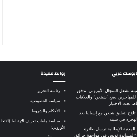
بابوست عربي
روابط مفيدة
بتة تشعل السجال الأوروبي: تدفق
رئاسة التحرير
للمهاجرين يضع “شينغن” والعلاقات
سياسة الخصوصية
اط تحت الاختبار
الأحكام والشروط
تلوّح بتعليق شنغن مع إسبانيا بعد
لهجرة في سبتة
سياسة ملفات تعريف الارتباط (الاتحاد
الأوروبي)
 المدنية الإيطالية ترسل طائرة
ير” لمساندة تونس في مواجهة حرائق