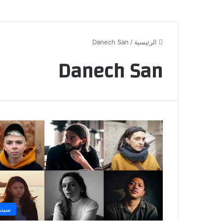
الرئيسية
/
Danech San
Danech San
سينم