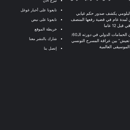
تبرع الآن
تابعونا على أخبار غوغل
لبلومي يكشف صدور حكم غيابي
 لمدة عام في قضية رفعها المنصف
تابعونا على نبض
قبل 12 عاما
خريطة الموقع
مهرجان الحمامات الدولي في دورته الـ60:
شارك بالنشر معنا
 تعيش” بين عراقة المسرح التونسي
لموسيقى العالمية
إتصل بنا