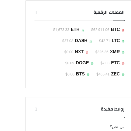
العملات الرقمية
ETH
BTC
$1,673.33
$62,911.06
DASH
LTC
$37.08
$42.71
NXT
XMR
$0.00
$326.36
DOGE
ETC
$0.09
$7.03
BTS
ZEC
$0.00
$465.41
روابط مفيدة
من نحن؟