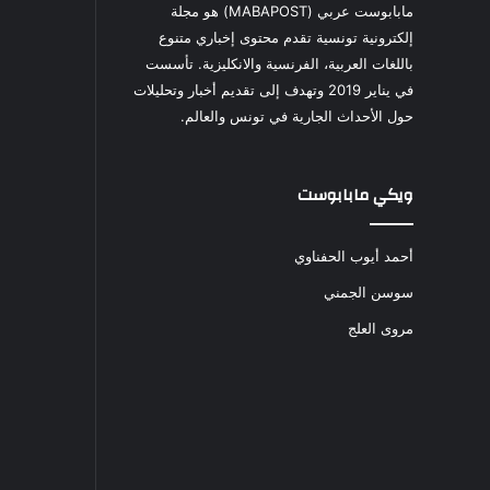
مابابوست عربي (MABAPOST) هو مجلة
إلكترونية تونسية تقدم محتوى إخباري متنوع
باللغات العربية، الفرنسية والانكليزية. تأسست
في يناير 2019 وتهدف إلى تقديم أخبار وتحليلات
حول الأحداث الجارية في تونس والعالم.
ويكي مابابوست
أحمد أيوب الحفناوي
سوسن الجمني
مروى العلج