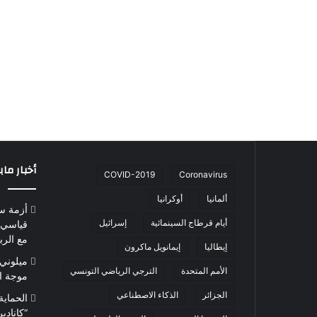
أخبار ما
COVID-2019
Coronavirus
ألمانيا
أوكرانيا
أزمة س
أيام قرطاج السينمائية
إسرائيل
قياسي 
مع الرب
إيطاليا
إيمانويل ماكرون
ميلوني 
الأمم المتحدة
الترجي الرياضي التونسي
موجة ا
الجزائر
الذكاء الاصطناعي
الحماية
“كاناد