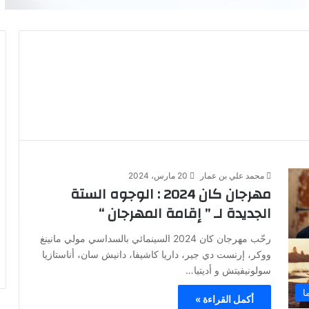
محمد علي بن عمار
20 مارس، 2024
مهرجان كان 2024 : الوجوه الستة
الجديدة لـ ” إقامة المهرجان “
رحّب مهرجان كان 2024 السينمائي بالسداسي مولي مانينغ
ووكر، إرنست دي جير، داريا كاشيفا، دانيش سان، أناستازيا
سولونيفيتش و أديتيا…
ا
أكمل القراءة »