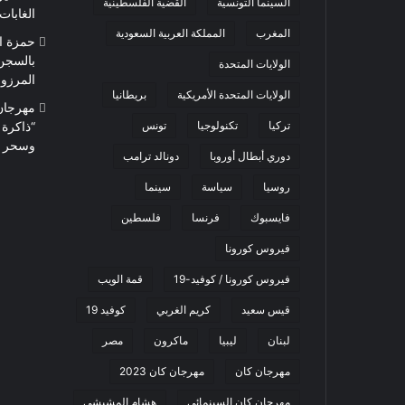
السينما التونسية
القضية الفلسطينية
الغابات
المغرب
المملكة العربية السعودية
حمزة ا
بالسجن
الولايات المتحدة
المرزوقي 
الولايات المتحدة الأمريكية
بريطانيا
تركيا
تكنولوجيا
تونس
“ذاكرة
وسحر ا
دوري أبطال أوروبا
دونالد ترامب
روسيا
سياسة
سينما
فايسبوك
فرنسا
فلسطين
فيروس كورونا
فيروس كورونا / كوفيد-19
قمة الويب
قيس سعيد
كريم الغربي
كوفيد 19
لبنان
ليبيا
ماكرون
مصر
مهرجان كان
مهرجان كان 2023
مهرجان كان السينمائي
هشام المشيشي