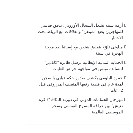
أزمة سبتة تشعل السجال الأوروبي: تدفق قياسي
للمهاجرين يضع “شينغن” والعلاقات مع الرباط تحت
الاختبار
ميلوني تلوّح بتعليق شنغن مع إسبانيا بعد موجة
الهجرة في سبتة
الحماية المدنية الإيطالية ترسل طائرة “كانادير”
لمساندة تونس في مواجهة حرائق الغابات
حمزة البلومي يكشف صدور حكم غيابي بالسجن
لمدة عام في قضية رفعها المنصف المرزوقي قبل
12 عاما
مهرجان الحمامات الدولي في دورته الـ60: “ذاكرة
تعيش” بين عراقة المسرح التونسي وسحر
الموسيقى العالمية