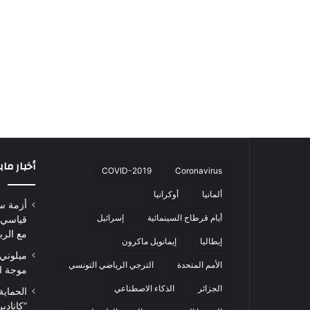
أخبار ما
COVID-2019
Coronavirus
ألمانيا
أوكرانيا
أزمة س
أيام قرطاج السينمائية
إسرائيل
قياسي 
مع الرب
إيطاليا
إيمانويل ماكرون
ميلوني 
الأمم المتحدة
الترجي الرياضي التونسي
موجة ا
الجزائر
الذكاء الاصطناعي
الحماية
“كاناد