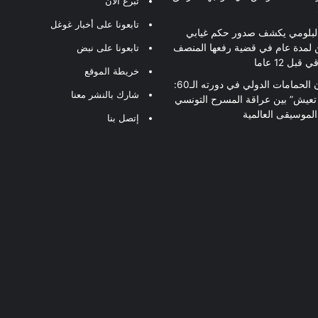
تبرع الآن
تابعونا على أخبار غوغل
لبلومي يكشف صدور حكم غيابي
 لمدة عام في قضية رفعها المنصف
تابعونا على نبض
قبل 12 عاما
خريطة الموقع
مهرجان الحمامات الدولي في دورته الـ60:
شارك بالنشر معنا
 تعيش” بين عراقة المسرح التونسي
لموسيقى العالمية
إتصل بنا