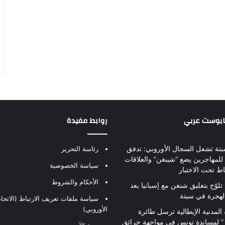
بابوست عربي
روابط مفيدة
بتة تشعل السجال الأوروبي: تدفق
رئاسة التحرير
للمهاجرين يضع “شينغن” والعلاقات
سياسة الخصوصية
اط تحت الاختبار
الأحكام والشروط
تلوّح بتعليق شنغن مع إسبانيا بعد
لهجرة في سبتة
سياسة ملفات تعريف الارتباط (الاتحاد
الأوروبي)
 المدنية الإيطالية ترسل طائرة
ير” لمساندة تونس في مواجهة حرائق