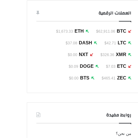
العملات الرقمية
ETH
BTC
$1,673.33
$62,911.06
DASH
LTC
$37.08
$42.71
NXT
XMR
$0.00
$326.36
DOGE
ETC
$0.09
$7.03
BTS
ZEC
$0.00
$465.41
روابط مفيدة
من نحن؟