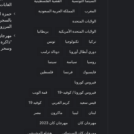
السينما التونسية
القضية الفلسطينية
الغابات
المغرب
المملكة العربية السعودية
حمزة ا
بالسجن
الولايات المتحدة
المرزوقي 
الولايات المتحدة الأمريكية
بريطانيا
تركيا
تكنولوجيا
تونس
“ذاكرة
وسحر ا
دوري أبطال أوروبا
دونالد ترامب
روسيا
سياسة
سينما
فايسبوك
فرنسا
فلسطين
فيروس كورونا
فيروس كورونا / كوفيد-19
قمة الويب
قيس سعيد
كريم الغربي
كوفيد 19
لبنان
ليبيا
ماكرون
مصر
مهرجان كان
مهرجان كان 2023
مهرجان كان السينمائي
هشام المشيشي