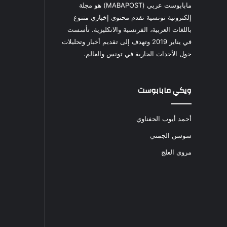
مابابوست عربي (MABAPOST) هو مجلة
إلكترونية تونسية تقدم محتوى إخباري متنوع
باللغات العربية، الفرنسية والانكليزية. تأسست
في يناير 2019 وتهدف إلى تقديم أخبار وتحليلات
حول الأحداث الجارية في تونس والعالم.
ويكي مابابوست
أحمد أيوب الحفناوي
سوسن الجمني
مروى العلج