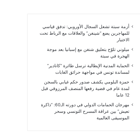
أزمة سبتة تشعل السجال الأوروبي: تدفق قياسي
للمهاجرين يضع “شينغن” والعلاقات مع الرباط تحت
الاختبار
ميلوني تلوّح بتعليق شنغن مع إسبانيا بعد موجة
الهجرة في سبتة
الحماية المدنية الإيطالية ترسل طائرة “كانادير”
لمساندة تونس في مواجهة حرائق الغابات
حمزة البلومي يكشف صدور حكم غيابي بالسجن
لمدة عام في قضية رفعها المنصف المرزوقي قبل
12 عاما
مهرجان الحمامات الدولي في دورته الـ60: “ذاكرة
تعيش” بين عراقة المسرح التونسي وسحر
الموسيقى العالمية