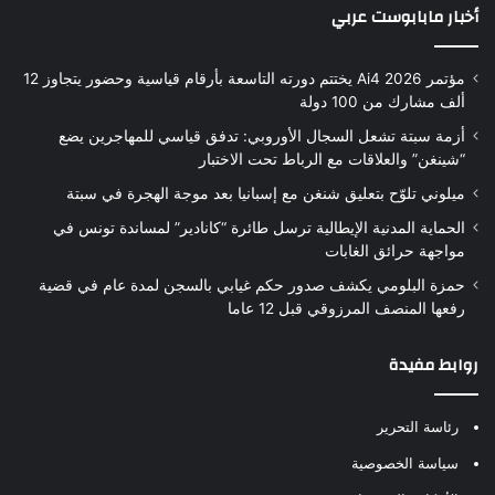
أخبار مابابوست عربي
مؤتمر Ai4 2026 يختتم دورته التاسعة بأرقام قياسية وحضور يتجاوز 12
ألف مشارك من 100 دولة
أزمة سبتة تشعل السجال الأوروبي: تدفق قياسي للمهاجرين يضع
“شينغن” والعلاقات مع الرباط تحت الاختبار
ميلوني تلوّح بتعليق شنغن مع إسبانيا بعد موجة الهجرة في سبتة
الحماية المدنية الإيطالية ترسل طائرة “كانادير” لمساندة تونس في
مواجهة حرائق الغابات
حمزة البلومي يكشف صدور حكم غيابي بالسجن لمدة عام في قضية
رفعها المنصف المرزوقي قبل 12 عاما
روابط مفيدة
رئاسة التحرير
سياسة الخصوصية