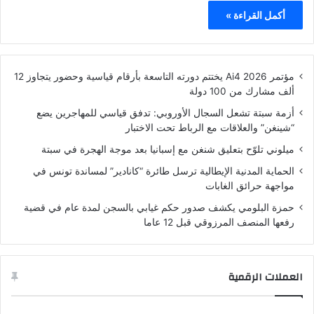
أكمل القراءة »
مؤتمر Ai4 2026 يختتم دورته التاسعة بأرقام قياسية وحضور يتجاوز 12
ألف مشارك من 100 دولة
أزمة سبتة تشعل السجال الأوروبي: تدفق قياسي للمهاجرين يضع
“شينغن” والعلاقات مع الرباط تحت الاختبار
ميلوني تلوّح بتعليق شنغن مع إسبانيا بعد موجة الهجرة في سبتة
الحماية المدنية الإيطالية ترسل طائرة “كانادير” لمساندة تونس في
مواجهة حرائق الغابات
حمزة البلومي يكشف صدور حكم غيابي بالسجن لمدة عام في قضية
رفعها المنصف المرزوقي قبل 12 عاما
العملات الرقمية