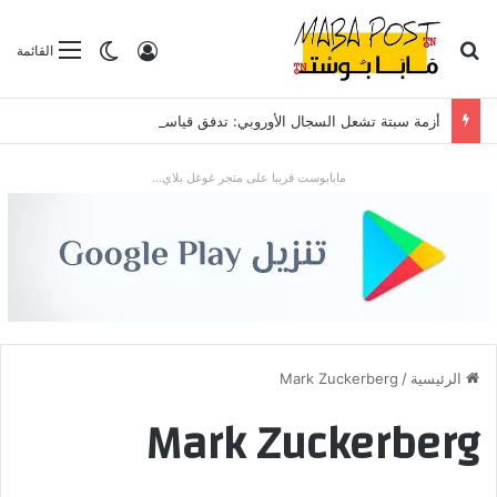
بحث عن
تسجيل الدخول
الوضع المظلم
القائمة
أزمة سبتة تشعل السجال الأوروبي: تدفق قياسي للمهاجرين يضع “شينغن” والعلاقات مع الرباط تحت الاختبار
مابابوست قريبا على متجر غوغل بلاي...
الرئيسية
/
Mark Zuckerberg
Mark Zuckerberg