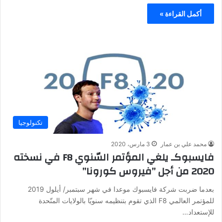
أكمل القراءة »
تكنولوجيا
محمد علي بن عمار
3 مارس، 2020
فايسبوكـ يلغي المؤتمر السّنوي F8 في نسخته
2020 من أجل ”فيروس كورونا”
بعدما ضربت شركة فايسبوك موعدا في شهر سبتمبر/ أيلول 2019
للمؤتمر العالمي F8 الذي تقوم بتنظيمه سنويّا بالولايات المتّحدة
للإستعداد…