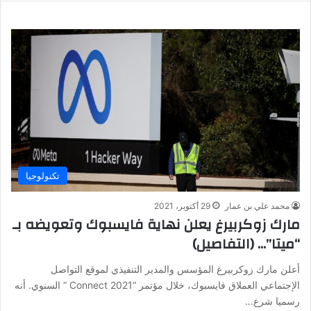
تكنولوجيا
محمد علي بن عمار
29 أكتوبر، 2021
مارك زوكربيرغ يعلن نهاية فايسبوك وتعويضه بـ
“ميتا”… (التفاصيل)
أعلن مارك زوكربيرغ المؤسس والمدير التنفيذي لموقع التواصل
الإجتماعي العملاق فايسبوك، خلال مؤتمر “Connect 2021 ” السنوي. أنه
رسميا شرع…