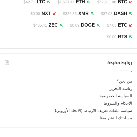
LTC
ETH
BTC
$42.71
$1,673.33
$62,911.06
NXT
XMR
DASH
$0.00
$326.36
$37.08
ZEC
DOGE
ETC
$465.41
$0.09
$7.03
BTS
$0.00
روابط مفيدة
من نحن؟
رئاسة التحرير
السياسة الخصوصية
الأحكام والشروط
سياسة ملفات تعريف الارتباط (الاتحاد الأوروبي)
مساحتك للنشر معنا