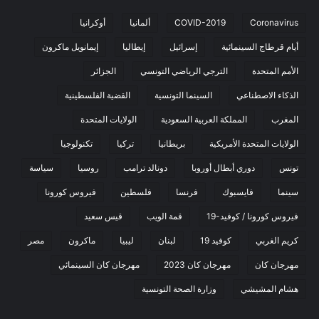
Coronavirus
COVID-2019
ألمانيا
أوكرانيا
أيام قرطاج السينمائية
إسرائيل
إيطاليا
إيمانويل ماكرون
الأمم المتحدة
الترجي الرياضي التونسي
الجزائر
الذكاء الاصطناعي
السينما التونسية
القضية الفلسطينية
المغرب
المملكة العربية السعودية
الولايات المتحدة
الولايات المتحدة الأمريكية
بريطانيا
تركيا
تكنولوجيا
تونس
دوري أبطال أوروبا
دونالد ترامب
روسيا
سياسة
سينما
فايسبوك
فرنسا
فلسطين
فيروس كورونا
فيروس كورونا / كوفيد-19
قمة الويب
قيس سعيد
كريم الغربي
كوفيد 19
لبنان
ليبيا
ماكرون
مصر
مهرجان كان
مهرجان كان 2023
مهرجان كان السينمائي
هشام المشيشي
وزارة الصحة التونسية