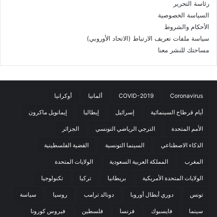
رئاسة التحرير
السياسة الخصوصية
الأحكام والشروط
سياسة ملفات تعريف الارتباط (الاتحاد الأوروبي)
مساحتك للنشر معنا
Coronavirus
COVID-2019
ألمانيا
أوكرانيا
أيام قرطاج السينمائية
إسرائيل
إيطاليا
إيمانويل ماكرون
الأمم المتحدة
الترجي الرياضي التونسي
الجزائر
الذكاء الاصطناعي
السينما التونسية
القضية الفلسطينية
المغرب
المملكة العربية السعودية
الولايات المتحدة
الولايات المتحدة الأمريكية
بريطانيا
تركيا
تكنولوجيا
تونس
دوري أبطال أوروبا
دونالد ترامب
روسيا
سياسة
سينما
فايسبوك
فرنسا
فلسطين
فيروس كورونا