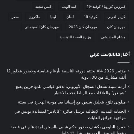
فيروس كورونا / كوفيد-19
قمة الويب
قيس سعيد
كريم الغربي
كوفيد 19
لبنان
ليبيا
ماكرون
مصر
مهرجان كان
مهرجان كان 2023
مهرجان كان السينمائي
هشام المشيشي
وزارة الصحة التونسية
أخبار مابابوست عربي
مؤتمر Ai4 2026 يختتم دورته التاسعة بأرقام قياسية وحضور يتجاوز 12
ألف مشارك من 100 دولة
أزمة سبتة تشعل السجال الأوروبي: تدفق قياسي للمهاجرين يضع
“شينغن” والعلاقات مع الرباط تحت الاختبار
ميلوني تلوّح بتعليق شنغن مع إسبانيا بعد موجة الهجرة في سبتة
الحماية المدنية الإيطالية ترسل طائرة “كانادير” لمساندة تونس في
مواجهة حرائق الغابات
حمزة البلومي يكشف صدور حكم غيابي بالسجن لمدة عام في قضية
رفعها المنصف المرزوقي قبل 12 عاما