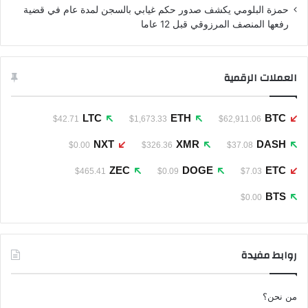
حمزة البلومي يكشف صدور حكم غيابي بالسجن لمدة عام في قضية
رفعها المنصف المرزوقي قبل 12 عاما
العملات الرقمية
LTC
ETH
BTC
$42.71
$1,673.33
$62,911.06
NXT
XMR
DASH
$0.00
$326.36
$37.08
ZEC
DOGE
ETC
$465.41
$0.09
$7.03
BTS
$0.00
روابط مفيدة
من نحن؟