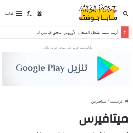
بحث عن
تسجيل الدخول
الوضع المظلم
القائمة
أزمة سبتة تشعل السجال الأوروبي: تدفق قياسي للمهاجرين يضع “شينغن” والعلاقات مع الرباط تحت الاختبار
مابابوست قريبا على متجر غوغل بلاي...
الرئيسية
/
ميتافيرس
ميتافيرس