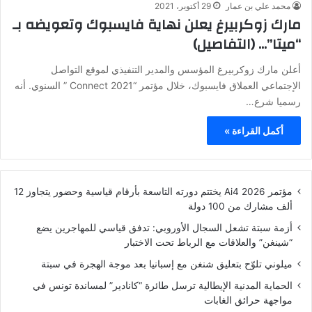
محمد علي بن عمار
29 أكتوبر، 2021
مارك زوكربيرغ يعلن نهاية فايسبوك وتعويضه بـ
“ميتا”… (التفاصيل)
أعلن مارك زوكربيرغ المؤسس والمدير التنفيذي لموقع التواصل
الإجتماعي العملاق فايسبوك، خلال مؤتمر “Connect 2021 ” السنوي. أنه
رسميا شرع…
أكمل القراءة »
مؤتمر Ai4 2026 يختتم دورته التاسعة بأرقام قياسية وحضور يتجاوز 12
ألف مشارك من 100 دولة
أزمة سبتة تشعل السجال الأوروبي: تدفق قياسي للمهاجرين يضع
“شينغن” والعلاقات مع الرباط تحت الاختبار
ميلوني تلوّح بتعليق شنغن مع إسبانيا بعد موجة الهجرة في سبتة
الحماية المدنية الإيطالية ترسل طائرة “كانادير” لمساندة تونس في
مواجهة حرائق الغابات