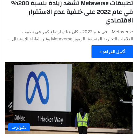
تطبيقات Metaverse تشهد زيادة بنسبة 200٪
في عام 2022 على خلفية عدم الاستقرار
الاقتصادي
Metaverse – في عام 2022 ، كان هناك ارتفاع كبير في تطبيقات
العلامات التجارية المتعلقة بالرموز Metaverse وغير القابلة للاستبدال…
أكمل القراءة »
تكنولوجيا